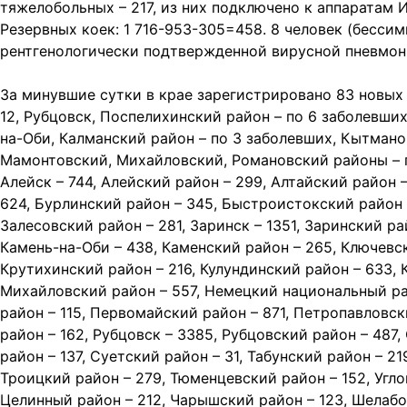
тяжелобольных – 217, из них подключено к аппаратам И
Резервных коек: 1 716-953-305=458. 8 человек (бесси
рентгенологически подтвержденной вирусной пневмони
За минувшие сутки в крае зарегистрировано 83 новых 
12, Рубцовск, Поспелихинский район – по 6 заболевших
на-Оби, Калманский район – по 3 заболевших, Кытмано
Мамонтовский, Михайловский, Романовский районы – по
Алейск – 744, Алейский район – 299, Алтайский район –
624, Бурлинский район – 345, Быстроистокский район –
Залесовский район – 281, Заринск – 1351, Заринский р
Камень-на-Оби – 438, Каменский район – 265, Ключевск
Крутихинский район – 216, Кулундинский район – 633, 
Михайловский район – 557, Немецкий национальный ра
район – 115, Первомайский район – 871, Петропавловск
район – 162, Рубцовск – 3385, Рубцовский район – 487
район – 137, Суетский район – 31, Табунский район – 2
Троицкий район – 279, Тюменцевский район – 152, Угло
Целинный район – 212, Чарышский район – 123, Шелабол