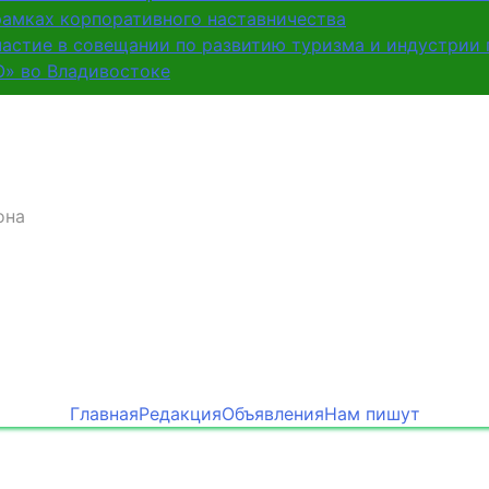
рамках корпоративного наставничества
частие в совещании по развитию туризма и индустрии
О» во Владивостоке
она
Главная
Редакция
Объявления
Нам пишут