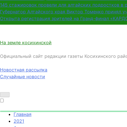
145 стажировок провели для алтайских подростков в 
Губернатор Алтайского края Виктор Томенко принял у
Открыта регистрация зрителей на Гранд-финал «КАРД
На земле косихинской
Официальный сайт редакции газеты Косихинского рай
Новостная рассылка
Случайные новости
Главная
2021