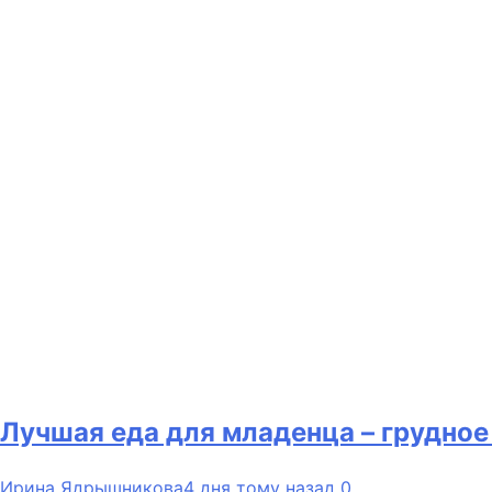
Лучшая еда для младенца – грудное
Ирина Ядрышникова
4 дня тому назад
0