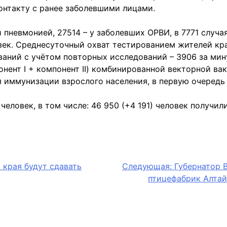
 контакту с ранее заболевшими лицами.
 пневмонией, 27514 – у заболевших ОРВИ, в 7771 случа
ек. Среднесуточный охват тестированием жителей кра
ований с учётом повторных исследований – 3906 за ми
онент I + компонент II) комбинированной векторной в
иммунизации взрослого населения, в первую очередь 
 человек, в том числе: 46 950 (+4 191) человек получи
 края будут сдавать
Следующая:
Губернатор 
птицефабрик Алтай