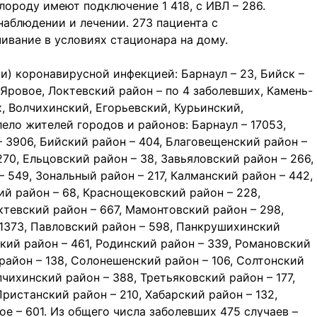
лороду имеют подключение 1 418, с ИВЛ – 286.
наблюдении и лечении. 273 пациента с
ивание в условиях стационара на дому.
и) коронавирусной инфекцией: Барнаул – 23, Бийск –
 Яровое, Локтевский район – по 4 заболевших, Камень-
, Волчихинский, Егорьевский, Курьинский,
ело жителей городов и районов: Барнаул – 17053,
 – 3906, Бийский район – 404, Благовещенский район –
70, Ельцовский район – 38, Завьяловский район – 266,
– 549, Зональный район – 217, Калманский район – 442,
ий район – 68, Краснощековский район – 228,
ктевский район – 667, Мамонтовский район – 298,
 1373, Павловский район – 598, Панкрушихинский
ский район – 461, Родинский район – 339, Романовский
 район – 138, Солонешенский район – 106, Солтонский
опчихинский район – 388, Третьяковский район – 177,
Пристанский район – 210, Хабарский район – 132,
е – 601. Из общего числа заболевших 475 случаев –