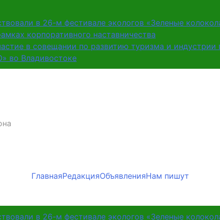
ствовали в 26-м фестивале экологов «Зеленые колокол
рамках корпоративного наставничества
частие в совещании по развитию туризма и индустрии
О» во Владивостоке
она
Главная
Редакция
Объявления
Нам пишут
ствовали в 26-м фестивале экологов «Зеленые колокол