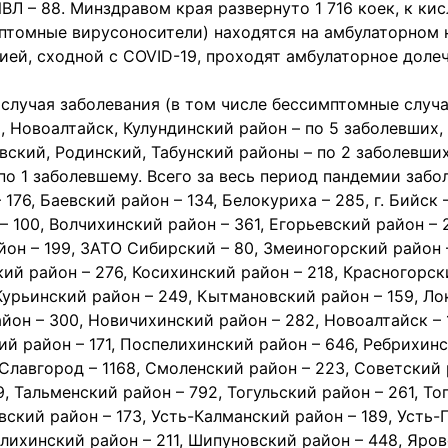
ВЛ – 88. Минздравом края развернуто 1 716 коек, к кис
мптомные вирусоносители) находятся на амбулаторном 
ей, сходной с COVID-19, проходят амбулаторное долеч
случая заболевания (в том числе бессимптомные случа
, Новоалтайск, Кулундинский район – по 5 заболевших,
вский, Родинский, Табунский районы – по 2 заболевших
 1 заболевшему. Всего за весь период пандемии забол
 176, Баевский район – 134, Белокуриха – 285, г. Бийск
 100, Волчихинский район – 361, Егорьевский район – 2
айон – 199, ЗАТО Сибирский – 80, Змеиногорский район 
ий район – 276, Косихинский район – 218, Красногорск
Курьинский район – 249, Кытмановский район – 159, Ло
йон – 300, Новичихинский район – 282, Новоалтайск –
ий район – 171, Поспелихинский район – 646, Ребрихин
, Славгород – 1168, Смоленский район – 223, Советский
19, Тальменский район – 792, Тогульский район – 261, Т
вский район – 173, Усть-Калманский район – 189, Усть-
ихинский район – 211, Шипуновский район – 448, Ярово