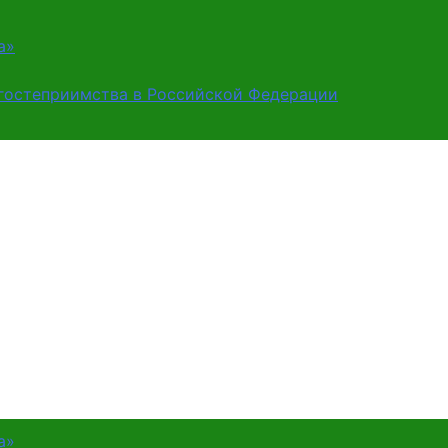
а»
 гостеприимства в Российской Федерации
а»