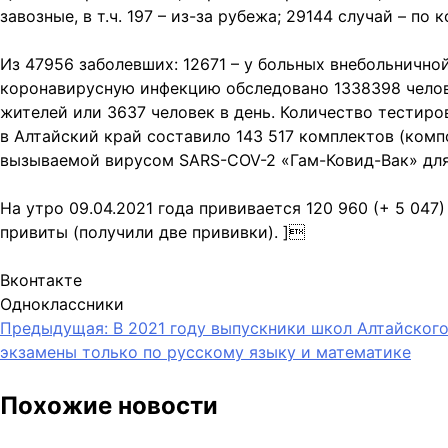
завозные, в т.ч. 197 – из-за рубежа; 29144 случай – по
Из 47956 заболевших: 12671 – у больных внебольничной
коронавирусную инфекцию обследовано 1338398 челов
жителей или 3637 человек в день. Количество тестир
в Алтайский край составило 143 517 комплектов (комп
вызываемой вирусом SARS-COV-2 «Гам-Ковид-Вак» для 
На утро 09.04.2021 года прививается 120 960 (+ 5 047)
привиты (получили две прививки). ]
Вконтакте
Одноклассники
Навигация
Предыдущая:
В 2021 году выпускники школ Алтайского
экзамены только по русскому языку и математике
по
записям
Похожие новости