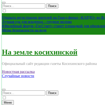
Найти:
Открыта регистрация зрителей на Гранд-финал «КАРДО» во В
Лучшая еда для младенца – грудное молоко
Юбилейный форум «ГосСтарт» станет площадкой для обновлен
Меры безопасности на воде
На земле косихинской
Официальный сайт редакции газеты Косихинского района
Новостная рассылка
Случайные новости
Найти:
Меню