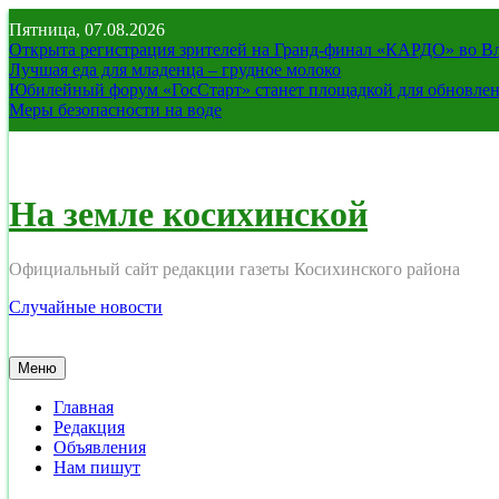
Перейти
Пятница, 07.08.2026
к
Открыта регистрация зрителей на Гранд-финал «КАРДО» во В
содержимому
Лучшая еда для младенца – грудное молоко
Юбилейный форум «ГосСтарт» станет площадкой для обновлен
Меры безопасности на воде
На земле косихинской
Официальный сайт редакции газеты Косихинского района
Случайные новости
Меню
Главная
Редакция
Объявления
Нам пишут