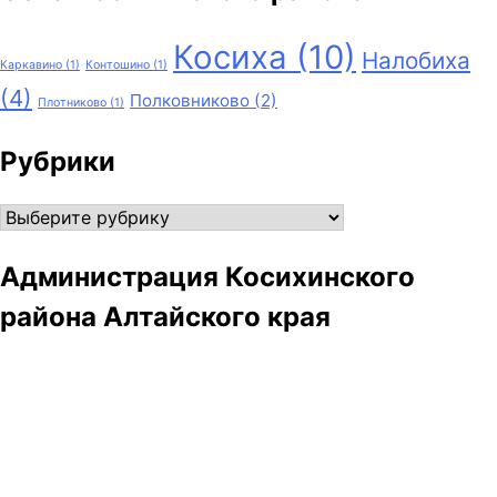
Косиха
(10)
Налобиха
Каркавино
(1)
Контошино
(1)
(4)
Полковниково
(2)
Плотниково
(1)
Рубрики
Рубрики
Администрация Косихинского
района Алтайского края