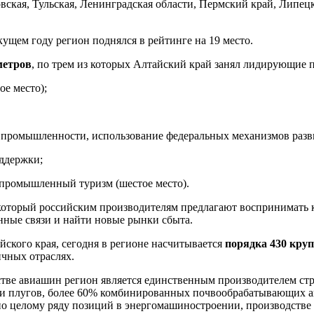
вская, Тульская, Ленинградская области, Пермский край, Липецк
кущем году регион поднялся в рейтинге на 19 место.
метров
, по трем из которых Алтайский край занял лидирующие 
е место);
промышленности, использование федеральных механизмов развит
оддержки;
 промышленный туризм (шестое место).
который российским производителям предлагают воспринимать к
ые связи и найти новые рынки сбыта.
кого края, сегодня в регионе насчитывается
порядка 430 кру
чных отраслях.
стве авиашин регион является единственным производителем ст
 и плугов, более 60% комбинированных почвообрабатывающих аг
по целому ряду позиций в энергомашиностроении, производстве