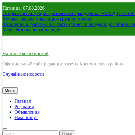
Перейти
Пятница, 07.08.2026
к
Открыта регистрация зрителей на Гранд-финал «КАРДО» во В
содержимому
Лучшая еда для младенца – грудное молоко
Юбилейный форум «ГосСтарт» станет площадкой для обновлен
Меры безопасности на воде
На земле косихинской
Официальный сайт редакции газеты Косихинского района
Случайные новости
Меню
Главная
Редакция
Объявления
Нам пишут
Найти: