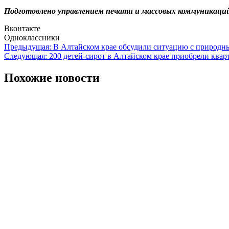
Подготовлено управлением печати и массовых коммуникаций 
Вконтакте
Одноклассники
Навигация
Предыдущая:
В Алтайском крае обсудили ситуацию с природн
Следующая:
200 детей-сирот в Алтайском крае приобрели ква
по
записям
Похожие новости