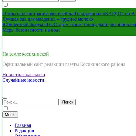
Открыта регистрация зрителей на Гранд-финал «КАРДО» во В
Лучшая еда для младенца – грудное молоко
Юбилейный форум «ГосСтарт» станет площадкой для обновлен
Меры безопасности на воде
На земле косихинской
Официальный сайт редакции газеты Косихинского района
Новостная рассылка
Случайные новости
Найти:
Меню
Главная
Редакция