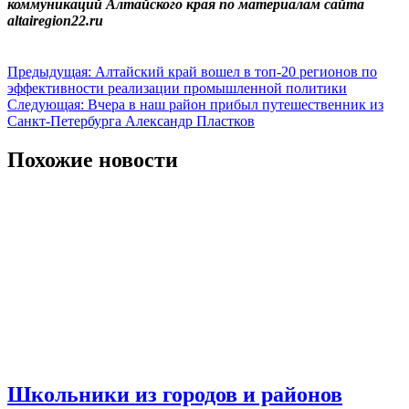
коммуникаций Алтайского края по материалам сайта
altairegion22.ru
Навигация
Предыдущая:
Алтайский край вошел в топ-20 регионов по
эффективности реализации промышленной политики
по
Следующая:
Вчера в наш район прибыл путешественник из
записям
Санкт-Петербурга Александр Пластков
Похожие новости
Школьники из городов и районов