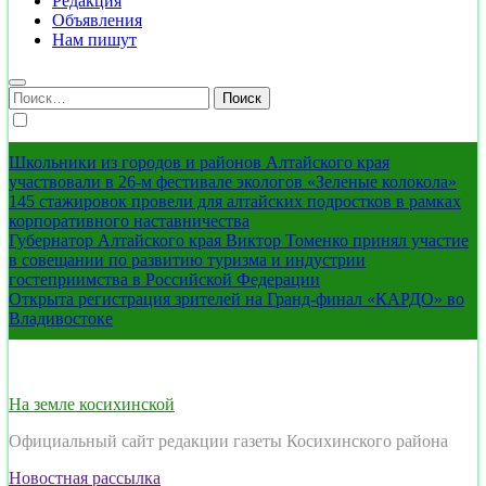
Редакция
Объявления
Нам пишут
Найти:
Школьники из городов и районов Алтайского края
участвовали в 26-м фестивале экологов «Зеленые колокола»
145 стажировок провели для алтайских подростков в рамках
корпоративного наставничества
Губернатор Алтайского края Виктор Томенко принял участие
в совещании по развитию туризма и индустрии
гостеприимства в Российской Федерации
Открыта регистрация зрителей на Гранд-финал «КАРДО» во
Владивостоке
На земле косихинской
Официальный сайт редакции газеты Косихинского района
Новостная рассылка