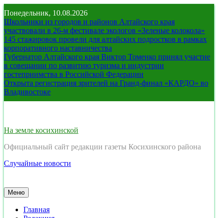
Перейти
Понедельник, 10.08.2026
к
Школьники из городов и районов Алтайского края
содержимому
участвовали в 26-м фестивале экологов «Зеленые колокола»
145 стажировок провели для алтайских подростков в рамках
корпоративного наставничества
Губернатор Алтайского края Виктор Томенко принял участие
в совещании по развитию туризма и индустрии
гостеприимства в Российской Федерации
Открыта регистрация зрителей на Гранд-финал «КАРДО» во
Владивостоке
На земле косихинской
Официальный сайт редакции газеты Косихинского района
Случайные новости
Меню
Главная