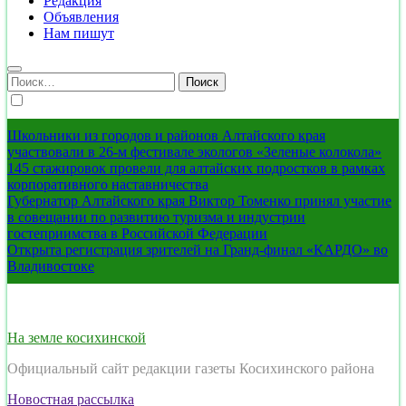
Редакция
Объявления
Нам пишут
Найти:
Школьники из городов и районов Алтайского края
участвовали в 26-м фестивале экологов «Зеленые колокола»
145 стажировок провели для алтайских подростков в рамках
корпоративного наставничества
Губернатор Алтайского края Виктор Томенко принял участие
в совещании по развитию туризма и индустрии
гостеприимства в Российской Федерации
Открыта регистрация зрителей на Гранд-финал «КАРДО» во
Владивостоке
На земле косихинской
Официальный сайт редакции газеты Косихинского района
Новостная рассылка