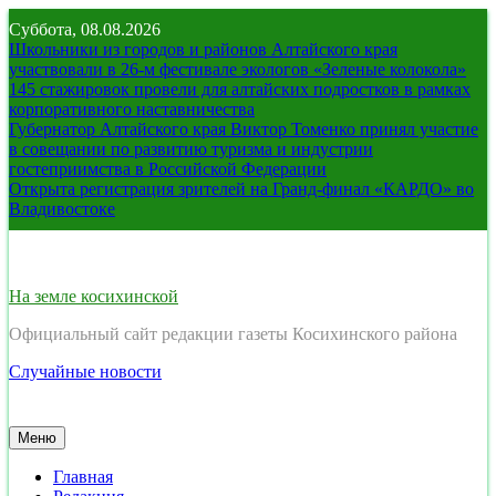
Перейти
Суббота, 08.08.2026
к
Школьники из городов и районов Алтайского края
содержимому
участвовали в 26-м фестивале экологов «Зеленые колокола»
145 стажировок провели для алтайских подростков в рамках
корпоративного наставничества
Губернатор Алтайского края Виктор Томенко принял участие
в совещании по развитию туризма и индустрии
гостеприимства в Российской Федерации
Открыта регистрация зрителей на Гранд-финал «КАРДО» во
Владивостоке
На земле косихинской
Официальный сайт редакции газеты Косихинского района
Случайные новости
Меню
Главная