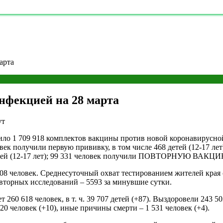
арта
нфекцией на 28 марта
ут
ило 1 709 918 комплектов вакцины против новой коронавирусной
еловек получили первую прививку, в том числе 468 детей (12-17 л
 детей (12-17 лет); 99 331 человек получили ПОВТОРНУЮ ВА
 человек. Среднесуточный охват тестированием жителей края с
овторных исследований – 5593 за минувшие сутки.
0 618 человек, в т. ч. 39 707 детей (+87). Выздоровели 243 503 
0 человек (+10), иные причины смерти – 1 531 человек (+4).