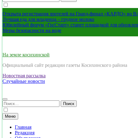
Открыта регистрация зрителей на Гранд-финал «КАРДО» во В
Лучшая еда для младенца – грудное молоко
Юбилейный форум «ГосСтарт» станет площадкой для обновлен
Меры безопасности на воде
На земле косихинской
Официальный сайт редакции газеты Косихинского района
Новостная рассылка
Случайные новости
Найти:
Меню
Главная
Редакция