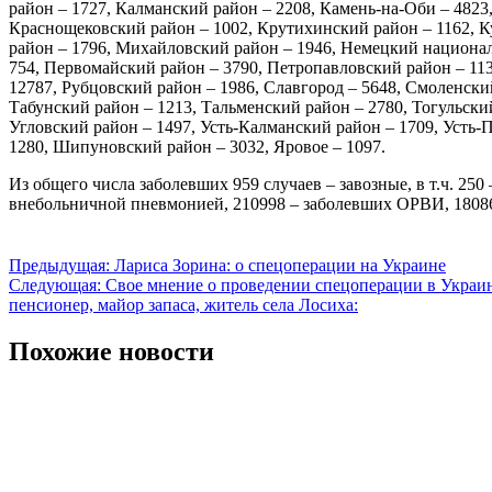
район – 1727, Калманский район – 2208, Камень-на-Оби – 4823
Краснощековский район – 1002, Крутихинский район – 1162, К
район – 1796, Михайловский район – 1946, Немецкий национал
754, Первомайский район – 3790, Петропавловский район – 113
12787, Рубцовский район – 1986, Славгород – 5648, Смоленски
Табунский район – 1213, Тальменский район – 2780, Тогульски
Угловский район – 1497, Усть-Калманский район – 1709, Усть
1280, Шипуновский район – 3032, Яровое – 1097.
Из общего числа заболевших 959 случаев – завозные, в т.ч. 250
внебольничной пневмонией, 210998 – заболевших ОРВИ, 18086
Навигация
Предыдущая:
Лариса Зорина: о спецоперации на Украине
Следующая:
Свое мнение о проведении спецоперации в Украи
по
пенсионер, майор запаса, житель села Лосиха:
записям
Похожие новости