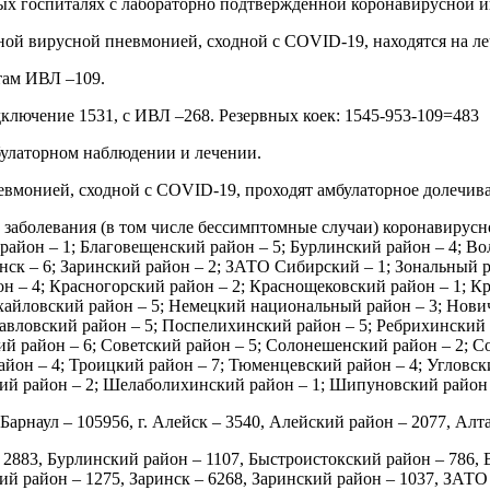
ых госпиталях с лабораторно подтвержденной коронавирусной и
ной вирусной пневмонией, сходной с COVID-19, находятся на ле
там ИВЛ –109.
ключение 1531, с ИВЛ –268. Резервных коек: 1545-953-109=483
булаторном наблюдении и лечении.
вмонией, сходной с COVID-19, проходят амбулаторное долечиван
 заболевания (в том числе бессимптомные случаи) коронавирусно
 район – 1; Благовещенский район – 5; Бурлинский район – 4; В
ринск – 6; Заринский район – 2; ЗАТО Сибирский – 1; Зональный 
н – 4; Красногорский район – 2; Краснощековский район – 1; К
хайловский район – 5; Немецкий национальный район – 3; Нович
ловский район – 5; Поспелихинский район – 5; Ребрихинский ра
ий район – 6; Советский район – 5; Солонешенский район – 2; Со
айон – 4; Троицкий район – 7; Тюменцевский район – 4; Угловск
кий район – 2; Шелаболихинский район – 1; Шипуновский район 
Барнаул – 105956, г. Алейск – 3540, Алейский район – 2077, Алта
 2883, Бурлинский район – 1107, Быстроистокский район – 786, 
кий район – 1275, Заринск – 6268, Заринский район – 1037, ЗАТ