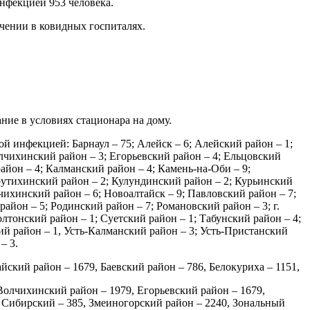
нфекцией 953 человека.
чении в ковидных госпиталях.
ие в условиях стационара на дому.
й инфекцией: Барнаул – 75; Алейск – 6; Алейский район – 1;
олчихинский район – 3; Егорьевский район – 4; Ельцовский
район – 4; Калманский район – 4; Камень-на-Оби – 9;
рутихинский район – 2; Кулундинский район – 2; Курьинский
ихинский район – 6; Новоалтайск – 9; Павловский район – 7;
йон – 5; Родинский район – 7; Романовский район – 3; г.
лтонский район – 1; Суетский район – 1; Табунский район – 4;
ий район – 1, Усть-Калманский район – 3; Усть-Пристанский
– 3.
йский район – 1679, Баевский район – 786, Белокуриха – 1151,
Волчихинский район – 1979, Егорьевский район – 1679,
О Сибирский – 385, Змеиногорский район – 2240, Зональный