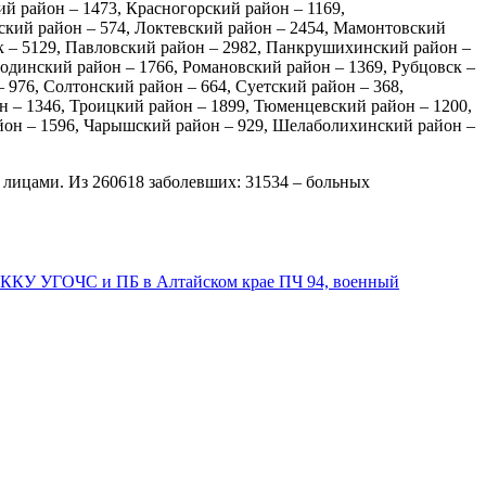
й район – 1473, Красногорский район – 1169,
ский район – 574, Локтевский район – 2454, Мамонтовский
к – 5129, Павловский район – 2982, Панкрушихинский район –
одинский район – 1766, Романовский район – 1369, Рубцовск –
 976, Солтонский район – 664, Суетский район – 368,
н – 1346, Троицкий район – 1899, Тюменцевский район – 1200,
айон – 1596, Чарышский район – 929, Шелаболихинский район –
ми лицами. Из 260618 заболевших: 31534 – больных
я ККУ УГОЧС и ПБ в Алтайском крае ПЧ 94, военный