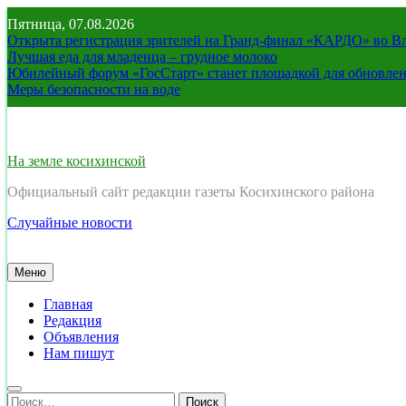
Перейти
Пятница, 07.08.2026
к
Открыта регистрация зрителей на Гранд-финал «КАРДО» во В
содержимому
Лучшая еда для младенца – грудное молоко
Юбилейный форум «ГосСтарт» станет площадкой для обновлен
Меры безопасности на воде
На земле косихинской
Официальный сайт редакции газеты Косихинского района
Случайные новости
Меню
Главная
Редакция
Объявления
Нам пишут
Найти: