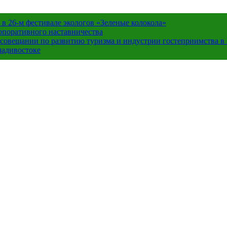
в 26-м фестивале экологов «Зеленые колокола»
орпоративного наставничества
в совещании по развитию туризма и индустрии гостеприимства 
ладивостоке