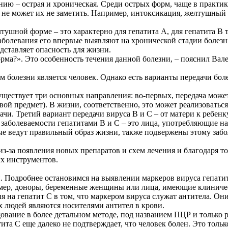
ию – острая и хроническая. Среди острых форм, чаще в практик
не может их не заметить. Например, интоксикация, желтушный с
ушной форме – это характерно для гепатита А, для гепатита В т
 заболевания его впервые выявляют на хронической стадии болез
дставляет опасность для жизни.
рма?». Это особенность течения данной болезни, – пояснил Вал
ом болезни является человек. Однако есть варианты передачи бо
ществует три основных направления: во-первых, передача може
й предмет). В жизни, соответственно, это может реализоваться
чи. Третий вариант передачи вируса В и С – от матери к ребенку
по заболеваемости гепатитами В и С – это лица, употребляющие 
рые ведут правильный образ жизни, также подвержены этому забо
из-за появления новых препаратов и схем лечения и благодаря т
х инструментов.
. Подробнее остановимся на выявлении маркеров вируса гепатит
ример, доноры, беременные женщины или лица, имеющие клиниче
 на гепатит C в том, что маркером вируса служат антитела. Они
 людей являются носителями антител в крови.
ование в более детальном методе, под названием ПЦР и только р
ита С еще далеко не подтверждает, что человек болен. Это тольк