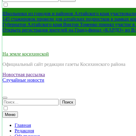
Школьники из городов и районов Алтайского края участвовали 
145 стажировок провели для алтайских подростков в рамках к
Губернатор Алтайского края Виктор Томенко принял участие 
Открыта регистрация зрителей на Гранд-финал «КАРДО» во В
На земле косихинской
Официальный сайт редакции газеты Косихинского района
Новостная рассылка
Случайные новости
Найти:
Меню
Главная
Редакция