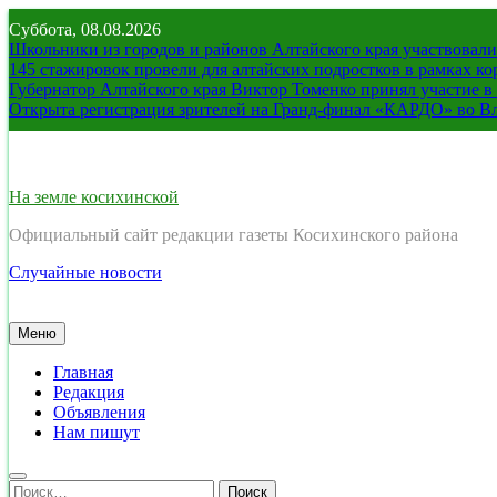
Перейти
Суббота, 08.08.2026
к
Школьники из городов и районов Алтайского края участвовали 
содержимому
145 стажировок провели для алтайских подростков в рамках к
Губернатор Алтайского края Виктор Томенко принял участие 
Открыта регистрация зрителей на Гранд-финал «КАРДО» во В
На земле косихинской
Официальный сайт редакции газеты Косихинского района
Случайные новости
Меню
Главная
Редакция
Объявления
Нам пишут
Найти: