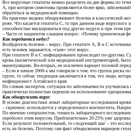
Все вирусные гепатиты можно разделить на две формы по течен
А, при котором симптомы проявляются более ярко, заболевший 
обратиться за медицинской помощью.
На практике медики обнаруживают болезнь в классической желт
реже. Что касается гепатита С, то при данном виде вирусного
способностью маскироваться под другие недуги и при этом пре
– Часто от пациентов слышим вопрос: «Почему хроническая фо
Как передается недуг?
Возбудитель болезни – вирус. При гепатите А, В и С источник
есть человек заражается, «съев» этот вирус.
При гепатите В и С инфицирование происходит по-другому. Су
кровь (косметический или медицинский инструментарий, бытово
манипуляциях. Во-вторых, не исключен вариант половой переда
– Если в начале 2000-х мы говорили о том, что группа риска 
групп, то сейчас тенденция заключается в том, что люди, кото
инфекционист Алтайского края.
По словам экспертов, ситуация по заболеваемости улучшилась 
практически полностью перешли на использование одноразовы
Как обнаружить вирус
В основе диагностики лежат лабораторные исследования крови
– скрининг, используется у определенного контингента. Нап
По мнению специалистов, тонкость лабораторного исследования
переболел этим вирусом. Приблизительно 20-25% уже здоровых
Если результат положительный, то следующий шаг – это исслед
есть ли болезнь. Поэтому сам факт обнаружения маркеров гепат