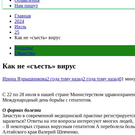
Объявления
Нам пишут
Главная
2024
Июль
25
Как не «съесть» вирус
Здоровье
Общество
Как не «съесть» вирус
Ирина Ядрышникова
2 года тому назад
2 года тому назад
0
1 мин
С 22 по 28 июля в нашей стране Министерством здравоохранен
Международный день борьбы с гепатитом.
О формах болезни
Зачастую в современной медицинской практике регистрируетс
заразиться? Ответы на эти вопросы интересуют многих людей, 
– В некоторых странах вирусным гепатитом А переболела больш
Алтайского края Валерий Шевченко.