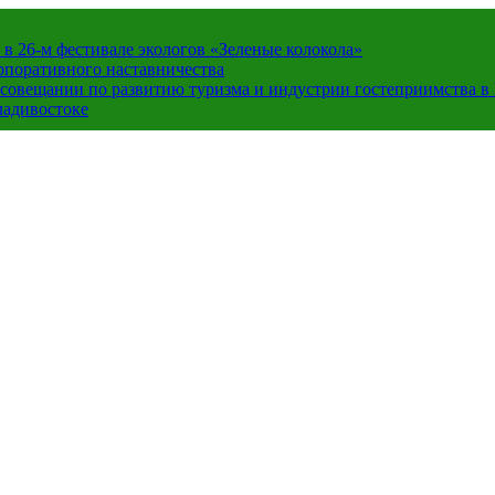
в 26-м фестивале экологов «Зеленые колокола»
орпоративного наставничества
в совещании по развитию туризма и индустрии гостеприимства 
ладивостоке