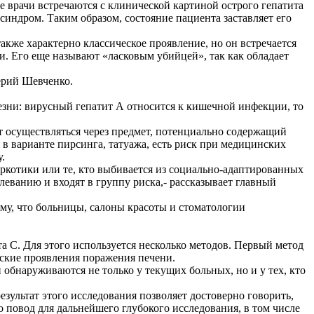
е врачи встречаются с клинической картиной острого гепатита
индром. Таким образом, состояние пациента заставляет его
акже характерно классическое проявление, но он встречается
ни. Его еще называют «ласковым убийцей», так как обладает
ерий Шевченко.
лезни: вирусный гепатит А относится к кишечной инфекции, то
т осуществляться через предмет, потенциально содержащий
 в варианте пирсинга, татуажа, есть риск при медицинских
.
наркотики или те, кто выбивается из социально-адаптированных
леванию и входят в группу риска,- рассказывает главный
ому, что больницы, салоны красоты и стоматологии
а С. Для этого используется несколько методов. Первый метод
ские проявления поражения печени.
 обнаруживаются не только у текущих больных, но и у тех, кто
езультат этого исследования позволяет достоверно говорить,
о повод для дальнейшего глубокого исследования, в том числе