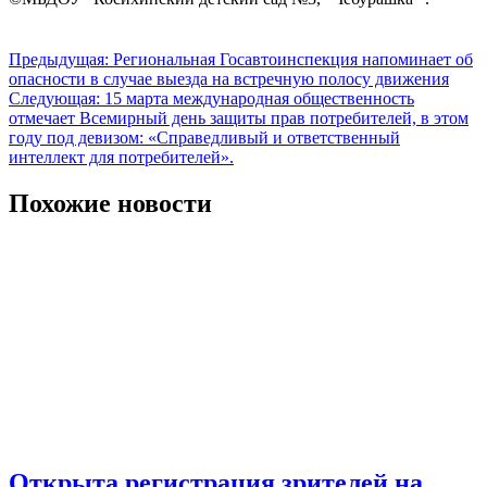
Навигация
Предыдущая:
Региональная Госавтоинспекция напоминает об
опасности в случае выезда на встречную полосу движения
по
Следующая:
15 марта международная общественность
записям
отмечает Всемирный день защиты прав потребителей, в этом
году под девизом: «Справедливый и ответственный
интеллект для потребителей».
Похожие новости
Открыта регистрация зрителей на