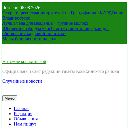
Перейти
Четверг, 06.08.2026
к
Открыта регистрация зрителей на Гранд-финал «КАРДО» во
содержимому
Владивостоке
Лучшая еда для младенца – грудное молоко
Юбилейный форум «ГосСтарт» станет площадкой для
обновления кадровой политики
Меры безопасности на воде
На земле косихинской
Официальный сайт редакции газеты Косихинского района
Случайные новости
Меню
Главная
Редакция
Объявления
Нам пишут