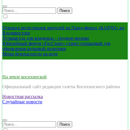
Найти:
Открыта регистрация зрителей на Гранд-финал «КАРДО» во
Владивостоке
Лучшая еда для младенца – грудное молоко
Юбилейный форум «ГосСтарт» станет площадкой для
обновления кадровой политики
Меры безопасности на воде
На земле косихинской
Официальный сайт редакции газеты Косихинского района
Новостная рассылка
Случайные новости
Найти: