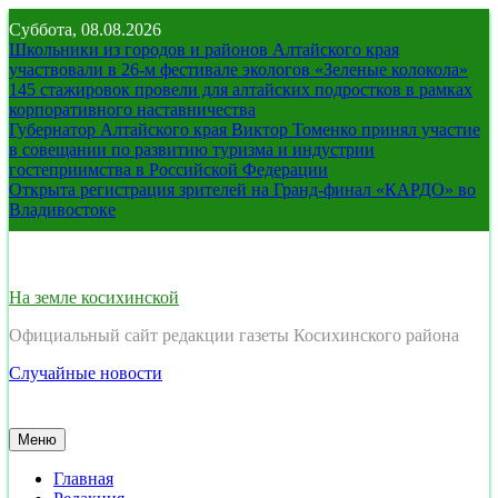
Перейти
Суббота, 08.08.2026
к
Школьники из городов и районов Алтайского края
содержимому
участвовали в 26-м фестивале экологов «Зеленые колокола»
145 стажировок провели для алтайских подростков в рамках
корпоративного наставничества
Губернатор Алтайского края Виктор Томенко принял участие
в совещании по развитию туризма и индустрии
гостеприимства в Российской Федерации
Открыта регистрация зрителей на Гранд-финал «КАРДО» во
Владивостоке
На земле косихинской
Официальный сайт редакции газеты Косихинского района
Случайные новости
Меню
Главная