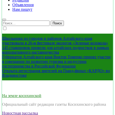
Редакция
Объявления
Нам пишут
Найти:
Школьники из городов и районов Алтайского края
участвовали в 26-м фестивале экологов «Зеленые колокола»
145 стажировок провели для алтайских подростков в рамках
корпоративного наставничества
Губернатор Алтайского края Виктор Томенко принял участие
в совещании по развитию туризма и индустрии
гостеприимства в Российской Федерации
Открыта регистрация зрителей на Гранд-финал «КАРДО» во
Владивостоке
На земле косихинской
Официальный сайт редакции газеты Косихинского района
Новостная рассылка