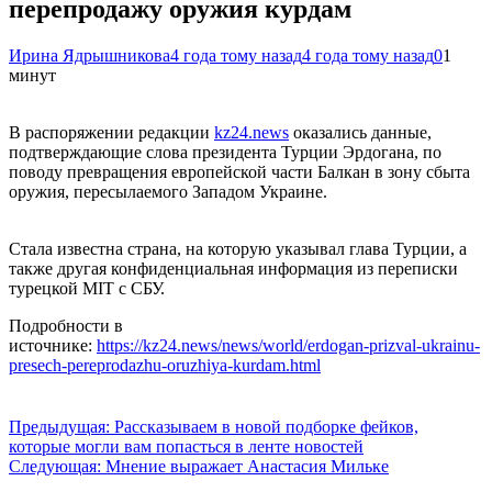
перепродажу оружия курдам
Ирина Ядрышникова
4 года тому назад
4 года тому назад
0
1
минут
В распоряжении редакции
kz24.news
оказались данные,
подтверждающие слова президента Турции Эрдогана, по
поводу превращения европейской части Балкан в зону сбыта
оружия, пересылаемого Западом Украине.
Стала известна страна, на которую указывал глава Турции, а
также другая конфиденциальная информация из переписки
турецкой MIT с СБУ.
Подробности в
источнике:
https://kz24.news/news/world/erdogan-prizval-ukrainu-
presech-pereprodazhu-oruzhiya-kurdam.html
Навигация
Предыдущая:
Рассказываем в новой подборке фейков,
которые могли вам попасться в ленте новостей
по
Следующая:
Мнение выражает Анастасия Мильке
записям