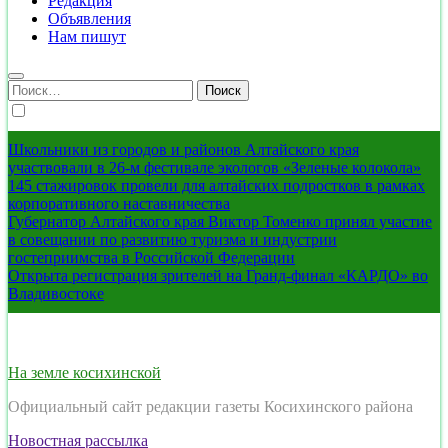
Редакция
Объявления
Нам пишут
Найти:
Школьники из городов и районов Алтайского края
участвовали в 26-м фестивале экологов «Зеленые колокола»
145 стажировок провели для алтайских подростков в рамках
корпоративного наставничества
Губернатор Алтайского края Виктор Томенко принял участие
в совещании по развитию туризма и индустрии
гостеприимства в Российской Федерации
Открыта регистрация зрителей на Гранд-финал «КАРДО» во
Владивостоке
На земле косихинской
Официальный сайт редакции газеты Косихинского района
Новостная рассылка