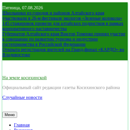
Перейти
Пятница, 07.08.2026
к
Школьники из городов и районов Алтайского края
содержимому
участвовали в 26-м фестивале экологов «Зеленые колокола»
145 стажировок провели для алтайских подростков в рамках
корпоративного наставничества
Губернатор Алтайского края Виктор Томенко принял участие
в совещании по развитию туризма и индустрии
гостеприимства в Российской Федерации
Открыта регистрация зрителей на Гранд-финал «КАРДО» во
Владивостоке
На земле косихинской
Официальный сайт редакции газеты Косихинского района
Случайные новости
Меню
Главная