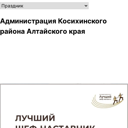
Рубрики
Администрация Косихинского
района Алтайского края