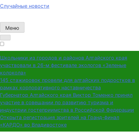
Случайные новости
Меню
Школьники из городов и районов Алтайского края
участвовали в 26-м фестивале экологов «Зеленые
колокола»
145 стажировок провели для алтайских подростков в
рамках корпоративного наставничества
Губернатор Алтайского края Виктор Томенко принял
участие в совещании по развитию туризма и
индустрии гостеприимства в Российской Федерации
Открыта регистрация зрителей на Гранд-финал
«КАРДО» во Владивостоке