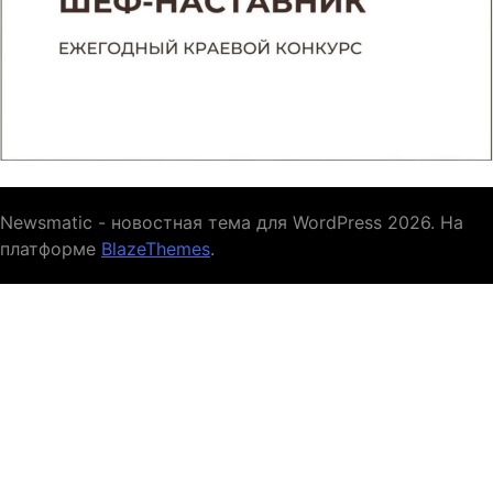
Newsmatic - новостная тема для WordPress 2026. На
платформе
BlazeThemes
.