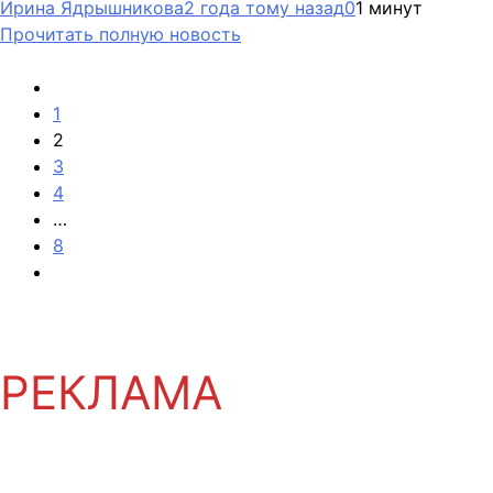
Ирина Ядрышникова
2 года тому назад
0
1 минут
Прочитать полную новость
1
2
3
4
…
8
РЕКЛАМА