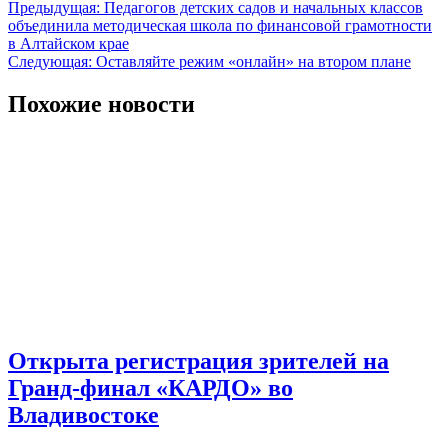
Навигация
Предыдущая:
Педагогов детских садов и начальных классов
объединила методическая школа по финансовой грамотности
по
в Алтайском крае
записям
Следующая:
Оставляйте режим «онлайн» на втором плане
Похожие новости
Открыта регистрация зрителей на
Гранд-финал «КАРДО» во
Владивостоке