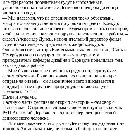
Все три работы победителей будут изготовлены и
установлены на тропе возле Денисовой пещеры до конца
июля этого года.
–– Мы надеемся, что не ограничимся тремя объектами,
которые обязаны установить по условиям гранта. Конкурс
показал очень сильные проекты. Будем привлекать спонсоров,
чтобы установить на тропе и другие перспективные работы, –
сказал Александр Дунец, исполнительный директор фонда
«Денисова пещера», председатель жюри конкурса.
Ольга Колесник, автор «Бивня мамонта», выпускница Санкт-
Петербургского государственного университета,
преподаватель кафедры дизайна в Барнауле поделилась тем,
как создавала работу.
–– Мне было важно не изменить среду, а подчеркнуть ее
своим объектом. Было несколько эскизов, но на конкурс
отправила бивень – он лаконичнее всего вписывается в
ландшафт и не нарушает природную составляющую, –
рассказала Ольга.
Наука и культура
Научную часть фестиваля открыл лекторий «Разговор с
экспертом». С приветственным словом выступил академик
РАН Анатолий Деревянко – один из первооткрывателей
денисовского человека.
–– Для меня важнее всего то, что Денисову пещеру знают не
только в Алтайском крае, не только в Сибири, но по всей