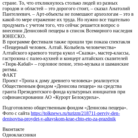
стране. То, что откликнулось столько людей из разных
городов и областей – это дорогого стоит, – сказал Анатолий
Пантелеевич. – Арт-объекты не помешают археологам – это в
какой-то мере отражение их труда. Но нужно все тщательно
продумать с учетом того, что сейчас решается вопрос о
внесении Денисовой пещеры в список Всемирного наследия
ЮНЕСКО.
В программе фестиваля также прошли три показа спектакля
«Пещерный человек. Алтай. Колыбель человечества»
Алтайского краевого театра кукол «Сказка», мастер-классы,
гастрозона с палео-кухней и концерт алтайских сказителей
«Тюрк-Кабай» – горловое пение, этно-музыка и шаманские
ритмы.
ФАКТ
Проект «Тропа к дому древнего человека» реализуется
Общественным фондом «Денисова пещера» на средства
гранта Президентского фонда культурных инициатив при
софинансировании АО «Курорт Белокуриха».
Подготовлено общественным фондом «Денисова пещера».
Фото с сайта
https://tolknews.ru/turizm/218711-perviy-den-
denisovtsa-proydet-v-altayskom-krae-chto-eto-za-prazdnik
Вконтакте
Одноклассники