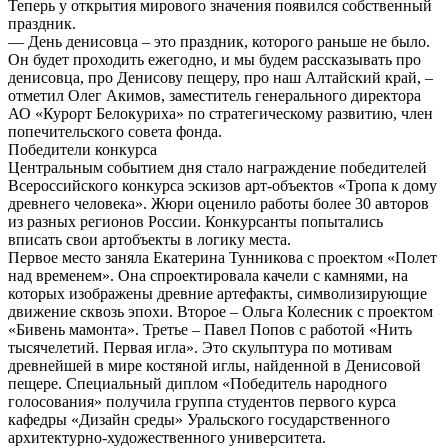
Теперь у открытия мирового значения появился собственный
праздник.
–– День денисовца – это праздник, которого раньше не было.
Он будет проходить ежегодно, и мы будем рассказывать про
денисовца, про Денисову пещеру, про наш Алтайский край, –
отметил Олег Акимов, заместитель генерального директора
АО «Курорт Белокуриха» по стратегическому развитию, член
попечительского совета фонда.
Победители конкурса
Центральным событием дня стало награждение победителей
Всероссийского конкурса эскизов арт-объектов «Тропа к дому
древнего человека». Жюри оценило работы более 30 авторов
из разных регионов России. Конкурсанты попытались
вписать свои артобъекты в логику места.
Первое место заняла Екатерина Тунникова с проектом «Полет
над временем». Она спроектировала качели с камнями, на
которых изображены древние артефакты, символизирующие
движение сквозь эпохи. Второе – Ольга Колесник с проектом
«Бивень мамонта». Третье – Павел Попов с работой «Нить
тысячелетий. Первая игла». Это скульптура по мотивам
древнейшей в мире костяной иглы, найденной в Денисовой
пещере. Специальный диплом «Победитель народного
голосования» получила группа студентов первого курса
кафедры «Дизайн среды» Уральского государственного
архитектурно-художественного университета.