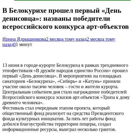
В Белокурихе прошел первый «День
денисовца»: названы победители
всероссийского конкурса арт-объектов
Ирина Ядрышникова
2 месяца тому назад
2 месяца тому
назад
0
1 минут
13 июня в городе-курорте Белокуриха в рамках трехдневного
этнофестиваля «В дружбе народов единство России» прошел
первый «День денисовца». В мероприятиях на площадках
санаториев «Белокуриха», «Сибирь» и «Катунь» приняли
участие около тысячи человек – гости и жители курорта.
Центральным событием дня стало награждение победителей
Всероссийского конкурса эскизов арт-объектов «Тропа к дому
древнего человека».
Фестиваль стал очередным этапом проекта, который
общественный фонд реализует на средства Президентского
фонда культурных инициатив. За пять лет работы фонд
добился благоустройства территории пещеры, создал
информационные ресурсы, выиграл несколько грантов.