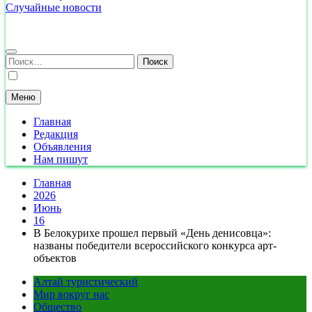
Случайные новости
Найти:
Меню
Главная
Редакция
Объявления
Нам пишут
Главная
2026
Июнь
16
В Белокурихе прошел первый «День денисовца»:
названы победители всероссийского конкурса арт-
объектов
Алтай туристический
Мир вокруг нас
Общество