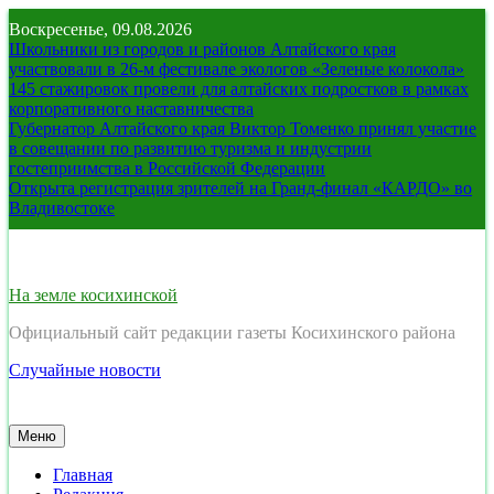
Перейти
Воскресенье, 09.08.2026
к
Школьники из городов и районов Алтайского края
содержимому
участвовали в 26-м фестивале экологов «Зеленые колокола»
145 стажировок провели для алтайских подростков в рамках
корпоративного наставничества
Губернатор Алтайского края Виктор Томенко принял участие
в совещании по развитию туризма и индустрии
гостеприимства в Российской Федерации
Открыта регистрация зрителей на Гранд-финал «КАРДО» во
Владивостоке
На земле косихинской
Официальный сайт редакции газеты Косихинского района
Случайные новости
Меню
Главная