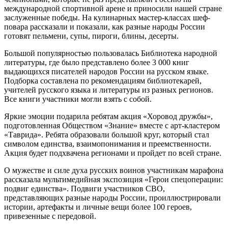
международной спортивной арене и приносили нашей стране
заслуженные победы. На кулинарных мастер-классах шеф-
повара рассказали и показали, как разные народы России
готовят пельмени, супы, пироги, блины, десерты.
Большой популярностью пользовалась Библиотека народной
литературы, где было представлено более 3 000 книг
выдающихся писателей народов России на русском языке.
Подборка составлена по рекомендациям библиотекарей,
учителей русского языка и литературы из разных регионов.
Все книги участники могли взять с собой.
Яркие эмоции подарила ребятам акция «Хоровод дружбы»,
подготовленная Обществом «Знание» вместе с арт-кластером
«Таврида». Ребята образовали большой круг, который стал
символом единства, взаимопонимания и преемственности.
Акция будет подхвачена регионами и пройдет по всей стране.
О мужестве и силе духа русских воинов участникам марафона
рассказала мультимедийная экспозиция «Герои спецоперации:
подвиг единства». Подвиги участников СВО,
представляющих разные народы России, проиллюстрировали
истории, артефакты и личные вещи более 100 героев,
привезенные с передовой.