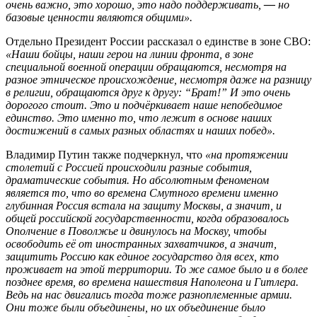
очень важно, это хорошо, это надо поддерживать,
—
но
базовые ценности являются общими».
Отдельно Президент России рассказал о единстве в зоне СВО:
«Наши бойцы, наши герои на линии фронта, в зоне
специальной военной операции обращаются, несмотря на
разное этническое происхождение, несмотря даже на разницу
в религии, обращаются друг к другу: “Брат!” И это очень
дорогого стоит. Это и подчёркивает наше непобедимое
единство. Это именно то, что лежит в основе наших
достижений в самых разных областях и наших побед».
Владимир Путин также подчеркнул, что
«на протяжении
столетий с Россией происходили разные события,
драматические события. Но абсолютным феноменом
является то, что во времена Смутного времени именно
глубинная Россия встала на защиту Москвы, а значит, и
общей российской государственности, когда образовалось
Ополчение в Поволжье и двинулось на Москву, чтобы
освободить её от иностранных захватчиков, а значит,
защитить Россию как единое государство для всех, кто
проживает на этой территории. То же самое было и в более
позднее время, во времена нашествия Наполеона и Гитлера.
Ведь на нас двигались тогда тоже разноплеменные армии.
Они тоже были объединены, но их объединение было