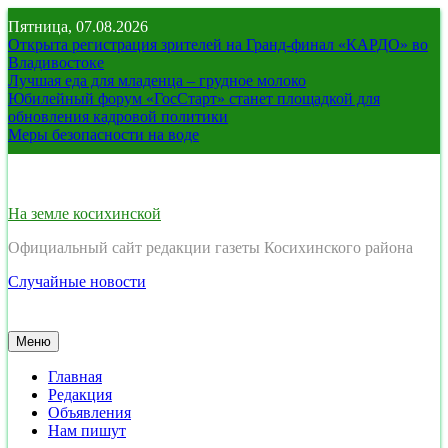
Перейти
Пятница, 07.08.2026
к
Открыта регистрация зрителей на Гранд-финал «КАРДО» во
содержимому
Владивостоке
Лучшая еда для младенца – грудное молоко
Юбилейный форум «ГосСтарт» станет площадкой для
обновления кадровой политики
Меры безопасности на воде
На земле косихинской
Официальный сайт редакции газеты Косихинского района
Случайные новости
Меню
Главная
Редакция
Объявления
Нам пишут