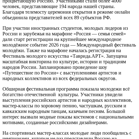
процветающую Россию. Участниками стали более 4000
человек, представляющие 194 народа нашей страны.
Благодаря телемосту церемония открытия в режиме онлайн
объединила представителей всех 89 субъектов РФ.
При участии иностранных студентов, молодых лидеров из
России и зарубежья на марафоне «Россия — семья семей»
дали старт регистрации на крупнейшее международное
молодёжное событие 2026 года — Международный фестиваль
молодёжи. Также на марафоне началась регистрация на
Фестиваль молодого искусства «Таврида.АРТ». Запущена
масштабная викторина по культуре, истории и традициям
народов России. Запланировано проведение шоу
«Путешествие по России» с выступлениями артистов и
народных коллективов из всех федеральных округов.
Обширная фестивальная программа показала молодежи всё
богатство отечественной культуры. Участники увидели
выступления российских артистов и народных коллективов,
мастер-классы по хоровому пению, частушкам, русским и
кавказским народным танцам, казачьим песням. Большой
интерес вызвали модные показы костюмов с национальными
мотивами, созданные российскими дизайнерами.
На спортивных мастер-классах молодые люди пообщались с
чемпионами, которые не раз представляли Россию на