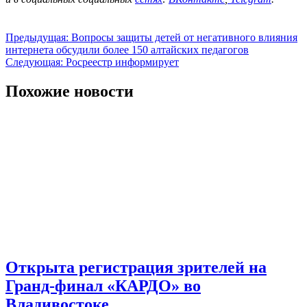
Навигация
Предыдущая:
Вопросы защиты детей от негативного влияния
интернета обсудили более 150 алтайских педагогов
по
Следующая:
Росреестр информирует
записям
Похожие новости
Открыта регистрация зрителей на
Гранд-финал «КАРДО» во
Владивостоке