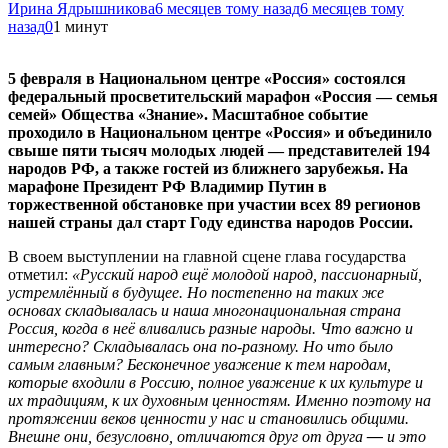
Ирина Ядрышникова
6 месяцев тому назад
6 месяцев тому
назад
0
1 минут
5 февраля в Национальном центре «Россия» состоялся
федеральный просветительский марафон «Россия — семья
семей» Общества «Знание». Масштабное событие
проходило в Национальном центре «Россия» и объединило
свыше пяти тысяч молодых людей — представителей 194
народов РФ, а также гостей из ближнего зарубежья. На
марафоне Президент РФ Владимир Путин в
торжественной обстановке при участии всех 89 регионов
нашей страны дал старт Году единства народов России.
В своем выступлении на главной сцене глава государства
отметил:
«Русский народ ещё молодой народ, пассионарный,
устремлённый в будущее. Но постепенно на таких же
основах складывалась и наша многонациональная страна
Россия, когда в неё вливались разные народы. Что важно и
интересно? Складывалась она по-разному. Но что было
самым главным? Бесконечное уважение к тем народам,
которые входили в Россию, полное уважение к их культуре и
их традициям, к их духовным ценностям. Именно поэтому на
протяжении веков ценности у нас и становились общими.
Внешне они, безусловно, отличаются друг от друга
—
и это