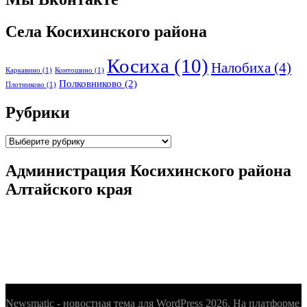
Села Косихинского района
Косиха
(10)
Налобиха
(4)
Каркавино
(1)
Контошино
(1)
Полковниково
(2)
Плотниково
(1)
Рубрики
Рубрики
Администрация Косихинского района
Алтайского края
Newsmatic - новостная тема для WordPress 2026. На платформе