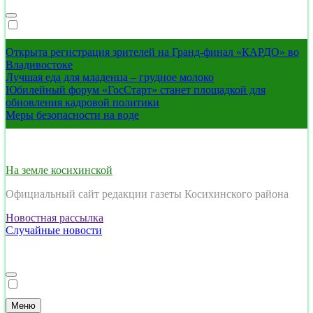
Открыта регистрация зрителей на Гранд-финал «КАРДО» во
Владивостоке
Лучшая еда для младенца – грудное молоко
Юбилейный форум «ГосСтарт» станет площадкой для
обновления кадровой политики
Меры безопасности на воде
На земле косихинской
Официальный сайт редакции газеты Косихинского района
Новостная рассылка
Случайные новости
Меню