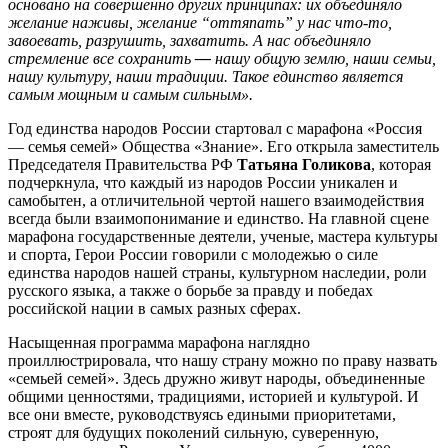
основано на совершенно других принципах: их объединяло
желание наживы, желание “оттяпать” у нас что-то,
завоевать, разрушить, захватить. А нас объединяло
стремление все сохранить
—
нашу общую землю, наши семьи,
нашу культуру, наши традиции. Такое единство является
самым мощным и самым сильным».
Год единства народов России стартовал с марафона «Россия
— семья семей» Общества «Знание». Его открыла заместитель
Председателя Правительства РФ
Татьяна Голикова
, которая
подчеркнула, что каждый из народов России уникален и
самобытен, а отличительной чертой нашего взаимодействия
всегда были взаимопонимание и единство. На главной сцене
марафона государственные деятели, ученые, мастера культуры
и спорта, Герои России говорили с молодежью о силе
единства народов нашей страны, культурном наследии, роли
русского языка, а также о борьбе за правду и победах
российской нации в самых разных сферах.
Насыщенная программа марафона наглядно
проиллюстрировала, что нашу страну можно по праву назвать
«семьей семей». Здесь дружно живут народы, объединенные
общими ценностями, традициями, историей и культурой. И
все они вместе, руководствуясь едиными приоритетами,
строят для будущих поколений сильную, суверенную,