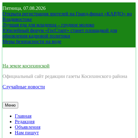
Перейти
Пятница, 07.08.2026
к
Открыта регистрация зрителей на Гранд-финал «КАРДО» во
содержимому
Владивостоке
Лучшая еда для младенца – грудное молоко
Юбилейный форум «ГосСтарт» станет площадкой для
обновления кадровой политики
Меры безопасности на воде
На земле косихинской
Официальный сайт редакции газеты Косихинского района
Случайные новости
Меню
Главная
Редакция
Объявления
Нам пишут