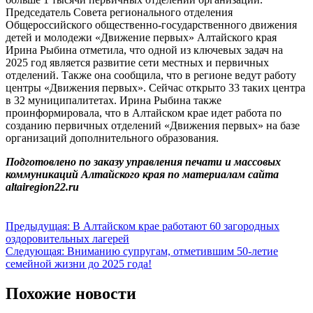
Председатель Совета регионального отделения
Общероссийского общественно-государственного движения
детей и молодежи «Движение первых» Алтайского края
Ирина Рыбина отметила, что одной из ключевых задач на
2025 год является развитие сети местных и первичных
отделений. Также она сообщила, что в регионе ведут работу
центры «Движения первых». Сейчас открыто 33 таких центра
в 32 муниципалитетах. Ирина Рыбина также
проинформировала, что в Алтайском крае идет работа по
созданию первичных отделений «Движения первых» на базе
организаций дополнительного образования.
Подготовлено по заказу управления печати и массовых
коммуникаций Алтайского края по материалам сайта
altairegion22.ru
Навигация
Предыдущая:
В Алтайском крае работают 60 загородных
оздоровительных лагерей
по
Следующая:
Вниманию супругам, отметившим 50-летие
записям
семейной жизни до 2025 года!
Похожие новости