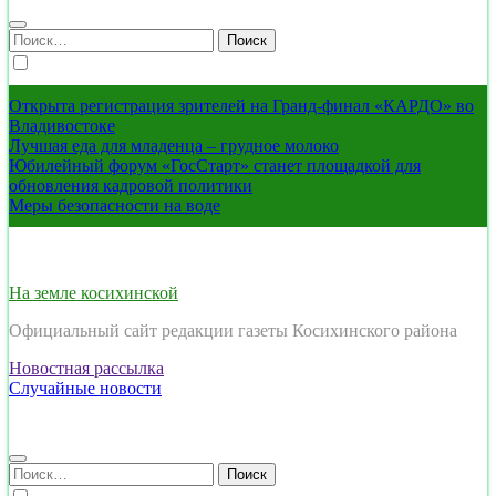
Найти:
Открыта регистрация зрителей на Гранд-финал «КАРДО» во
Владивостоке
Лучшая еда для младенца – грудное молоко
Юбилейный форум «ГосСтарт» станет площадкой для
обновления кадровой политики
Меры безопасности на воде
На земле косихинской
Официальный сайт редакции газеты Косихинского района
Новостная рассылка
Случайные новости
Найти: