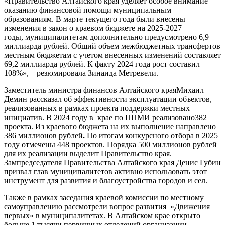
«Правительство Алтайского края уделяет особое внимание
оказанию финансовой помощи муниципальным
образованиям. В марте текущего года были внесены
изменения в закон о краевом бюджете на 2025-2027
годы, муниципалитетам дополнительно предусмотрено 6,9
миллиарда рублей. Общий объем межбюджетных трансфертов
местным бюджетам с учетом внесенных изменений составляет
69,2 миллиарда рублей. К факту 2024 года рост составил
108%», – резюмировала Зинаида Метревели.
Заместитель министра финансов Алтайского краяМихаил
Демин рассказал об эффективности эксплуатации объектов,
реализованных в рамках проекта поддержки местных
инициатив. В 2024 году в крае по ППМИ реализовано382
проекта. Из краевого бюджета на их выполнение направлено
386 миллионов рублей
.
По итогам конкурсного отбора в 2025
году отмечены 448 проектов. Порядка 500 миллионов рублей
для их реализации выделит Правительство края.
Зампредседателя Правительства Алтайского края Денис Губин
призвал глав муниципалитетов активно использовать этот
инструмент для развития и благоустройства городов и сел.
Также в рамках заседания краевой комиссии по местному
самоуправлению рассмотрели вопрос развития «Движения
первых» в муниципалитетах. В Алтайском крае открыто
больше 1 тысячи первичных отделений организации.