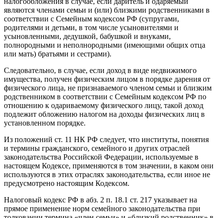
налогообложения в случае, если даритель и одаряемый
являются членами семьи и (или) близкими родственниками в
соответствии с Семейным кодексом РФ (супругами,
родителями и детьми, в том числе усыновителями и
усыновленными, дедушкой, бабушкой и внуками,
полнородными и неполнородными (имеющими общих отца
или мать) братьями и сестрами).
Следовательно, в случае, если доход в виде недвижимого
имущества, получен физическим лицом в порядке дарения от
физического лица, не признаваемого членом семьи и близким
родственником в соответствии с Семейным кодексом РФ по
отношению к одариваемому физического лицу, такой доход
подлежит обложению налогом на доходы физических лиц в
установленном порядке.
Из положений ст. 11 НК РФ следует, что институты, понятия
и термины гражданского, семейного и других отраслей
законодательства Российской Федерации, используемые в
настоящем Кодексе, применяются в том значении, в каком они
используются в этих отраслях законодательства, если иное не
предусмотрено настоящим Кодексом.
Налоговый кодекс РФ в абз. 2 п. 18.1 ст. 217 указывает на
прямое применение норм семейного законодательства при
толковании термина «член семьи» и «близкий родственник» в