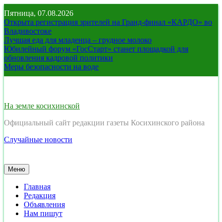
Перейти
Пятница, 07.08.2026
к
Открыта регистрация зрителей на Гранд-финал «КАРДО» во
содержимому
Владивостоке
Лучшая еда для младенца – грудное молоко
Юбилейный форум «ГосСтарт» станет площадкой для
обновления кадровой политики
Меры безопасности на воде
На земле косихинской
Официальный сайт редакции газеты Косихинского района
Случайные новости
Меню
Главная
Редакция
Объявления
Нам пишут