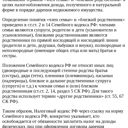
целях налогообложения дохода, полученного в натуральной
форме в порядке дарения недвижимого имущества.
Определение понятия «член семьи» и «близкий родственник»
приведено в ст.ст. 2 и 14 Семейного кодекса РФ: членами
семьи являются супруги, родители и дети (усыновители и
усыновленные), близкими родственниками являются
родственники по прямой восходящей и нисходящей линии
(родители и дети, дедушки, бабушки и внуки), полнородные и
неполнородные (имеющие общих отца или мать) братья и
сестры.
Положения Семейного кодекса РФ не относят иных лиц
(двоюродные и последующей степени родства братья
(сестры), дяди (тети), пленники (племянницы), пасынки
(падчерицы), близкие и дальние родственники супруга
(супруги) и т.д.) к членам семьи и (или) близким
родственникам (ст.ст. 2, 14, раздел 5 СК РФ). Для такого
родства использует термин «другие родственники» (ст. 55, 67
СК РФ).
Таким образом, Налоговый кодекс РФ через ссылку на норму
Семейного кодекса РФ, конкретно указывает, кто
освобождается от обязанности заплатить налог на доходы
физических лиц при оформлении договора дарения