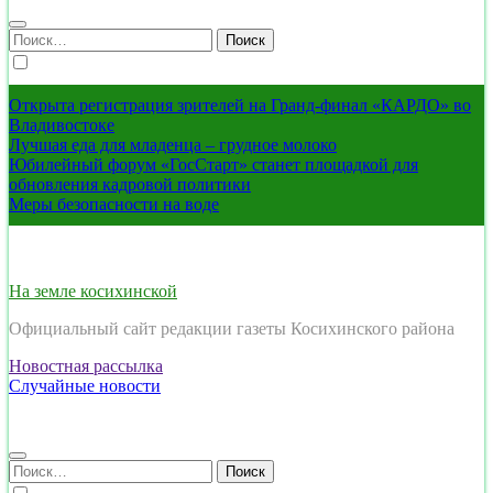
Найти:
Открыта регистрация зрителей на Гранд-финал «КАРДО» во
Владивостоке
Лучшая еда для младенца – грудное молоко
Юбилейный форум «ГосСтарт» станет площадкой для
обновления кадровой политики
Меры безопасности на воде
На земле косихинской
Официальный сайт редакции газеты Косихинского района
Новостная рассылка
Случайные новости
Найти: