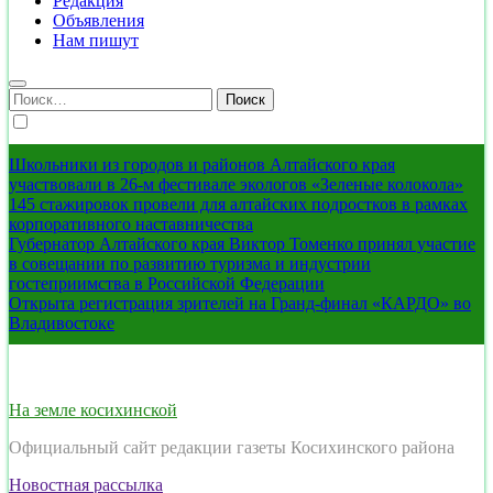
Редакция
Объявления
Нам пишут
Найти:
Школьники из городов и районов Алтайского края
участвовали в 26-м фестивале экологов «Зеленые колокола»
145 стажировок провели для алтайских подростков в рамках
корпоративного наставничества
Губернатор Алтайского края Виктор Томенко принял участие
в совещании по развитию туризма и индустрии
гостеприимства в Российской Федерации
Открыта регистрация зрителей на Гранд-финал «КАРДО» во
Владивостоке
На земле косихинской
Официальный сайт редакции газеты Косихинского района
Новостная рассылка