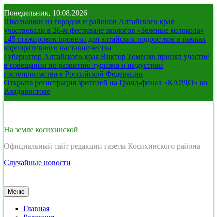
Перейти
Понедельник, 10.08.2026
к
Школьники из городов и районов Алтайского края
содержимому
участвовали в 26-м фестивале экологов «Зеленые колокола»
145 стажировок провели для алтайских подростков в рамках
корпоративного наставничества
Губернатор Алтайского края Виктор Томенко принял участие
в совещании по развитию туризма и индустрии
гостеприимства в Российской Федерации
Открыта регистрация зрителей на Гранд-финал «КАРДО» во
Владивостоке
На земле косихинской
Официальный сайт редакции газеты Косихинского района
Случайные новости
Меню
Главная