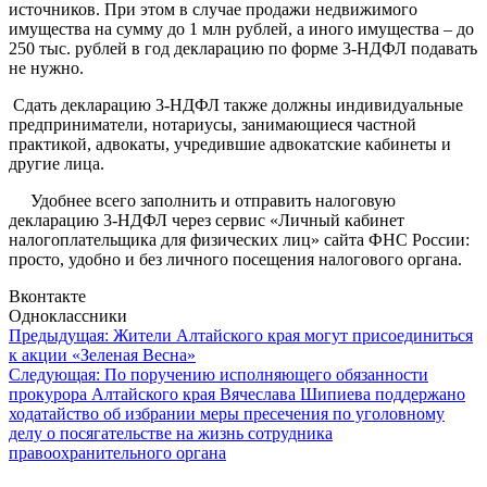
источников. При этом в случае продажи недвижимого
имущества на сумму до 1 млн рублей, а иного имущества – до
250 тыс. рублей в год декларацию по форме 3-НДФЛ подавать
не нужно.
Сдать декларацию 3-НДФЛ также должны индивидуальные
предприниматели, нотариусы, занимающиеся частной
практикой, адвокаты, учредившие адвокатские кабинеты и
другие лица.
Удобнее всего заполнить и отправить налоговую
декларацию 3-НДФЛ через сервис «Личный кабинет
налогоплательщика для физических лиц» сайта ФНС России:
просто, удобно и без личного посещения налогового органа.
Вконтакте
Одноклассники
Навигация
Предыдущая:
Жители Алтайского края могут присоединиться
к акции «Зеленая Весна»
по
Следующая:
По поручению исполняющего обязанности
записям
прокурора Алтайского края Вячеслава Шипиева поддержано
ходатайство об избрании меры пресечения по уголовному
делу о посягательстве на жизнь сотрудника
правоохранительного органа