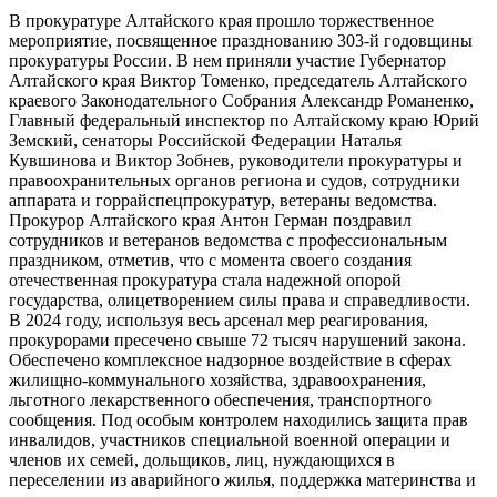
В прокуратуре Алтайского края прошло торжественное
мероприятие, посвященное празднованию 303-й годовщины
прокуратуры России. В нем приняли участие Губернатор
Алтайского края Виктор Томенко, председатель Алтайского
краевого Законодательного Собрания Александр Романенко,
Главный федеральный инспектор по Алтайскому краю Юрий
Земский, сенаторы Российской Федерации Наталья
Кувшинова и Виктор Зобнев, руководители прокуратуры и
правоохранительных органов региона и судов, сотрудники
аппарата и горрайспецпрокуратур, ветераны ведомства.
Прокурор Алтайского края Антон Герман поздравил
сотрудников и ветеранов ведомства с профессиональным
праздником, отметив, что с момента своего создания
отечественная прокуратура стала надежной опорой
государства, олицетворением силы права и справедливости.
В 2024 году, используя весь арсенал мер реагирования,
прокурорами пресечено свыше 72 тысяч нарушений закона.
Обеспечено комплексное надзорное воздействие в сферах
жилищно-коммунального хозяйства, здравоохранения,
льготного лекарственного обеспечения, транспортного
сообщения. Под особым контролем находились защита прав
инвалидов, участников специальной военной операции и
членов их семей, дольщиков, лиц, нуждающихся в
переселении из аварийного жилья, поддержка материнства и