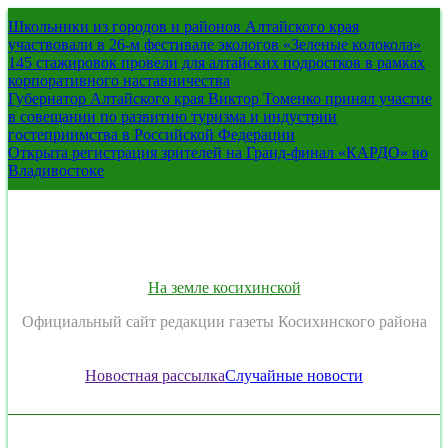
Перейти
Школьники из городов и районов Алтайского края
к
участвовали в 26-м фестивале экологов «Зеленые колокола»
содержимому
145 стажировок провели для алтайских подростков в рамках
корпоративного наставничества
Губернатор Алтайского края Виктор Томенко принял участие
в совещании по развитию туризма и индустрии
гостеприимства в Российской Федерации
Открыта регистрация зрителей на Гранд-финал «КАРДО» во
Владивостоке
На земле косихинской
Официальный сайт редакции газеты Косихинского района
Новостная рассылка
Случайные новости