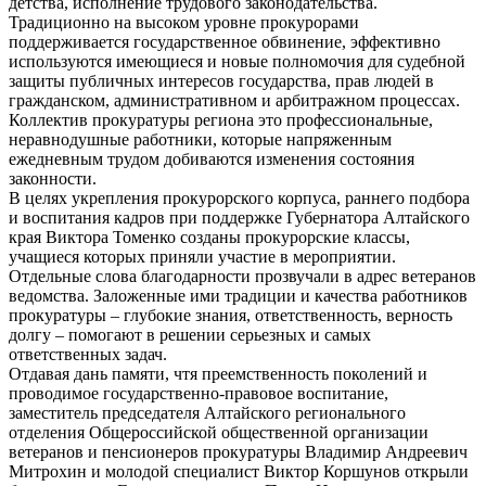
детства, исполнение трудового законодательства.
Традиционно на высоком уровне прокурорами
поддерживается государственное обвинение, эффективно
используются имеющиеся и новые полномочия для судебной
защиты публичных интересов государства, прав людей в
гражданском, административном и арбитражном процессах.
Коллектив прокуратуры региона это профессиональные,
неравнодушные работники, которые напряженным
ежедневным трудом добиваются изменения состояния
законности.
В целях укрепления прокурорского корпуса, раннего подбора
и воспитания кадров при поддержке Губернатора Алтайского
края Виктора Томенко созданы прокурорские классы,
учащиеся которых приняли участие в мероприятии.
Отдельные слова благодарности прозвучали в адрес ветеранов
ведомства. Заложенные ими традиции и качества работников
прокуратуры – глубокие знания, ответственность, верность
долгу – помогают в решении серьезных и самых
ответственных задач.
Отдавая дань памяти, чтя преемственность поколений и
проводимое государственно-правовое воспитание,
заместитель председателя Алтайского регионального
отделения Общероссийской общественной организации
ветеранов и пенсионеров прокуратуры Владимир Андреевич
Митрохин и молодой специалист Виктор Коршунов открыли