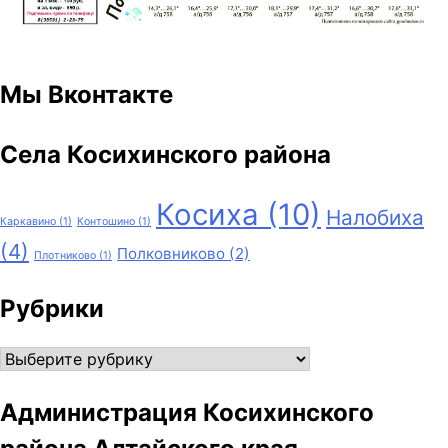
Мы Вконтакте
Села Косихинского района
Косиха
(10)
Налобиха
Каркавино
(1)
Контошино
(1)
(4)
Полковниково
(2)
Плотниково
(1)
Рубрики
Рубрики
Администрация Косихинского