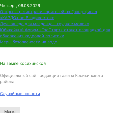
Перейти
Четверг, 06.08.2026
к
Открыта регистрация зрителей на Гранд-финал
содержимому
«КАРДО» во Владивостоке
Лучшая еда для младенца – грудное молоко
Юбилейный форум «ГосСтарт» станет площадкой для
обновления кадровой политики
Меры безопасности на воде
На земле косихинской
Официальный сайт редакции газеты Косихинского
района
Случайные новости
Меню