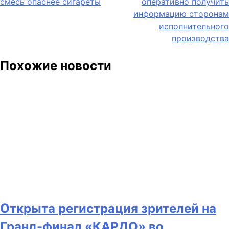
смесь опаснее сигареты
оперативно получить
по
информацию сторонам
записям
исполнительного
производства
Похожие новости
Открыта регистрация зрителей на
Гранд-финал «КАРДО» во