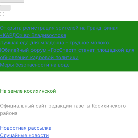
Открыта регистрация зрителей на Гранд-финал
«КАРДО» во Владивостоке
Лучшая еда для младенца – грудное молоко
Юбилейный форум «ГосСтарт» станет площадкой для
обновления кадровой политики
Меры безопасности на воде
На земле косихинской
Официальный сайт редакции газеты Косихинского
района
Новостная рассылка
Случайные новости