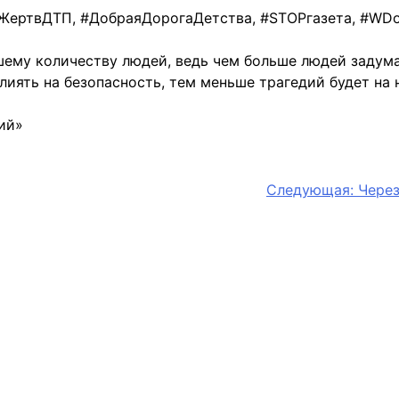
иЖертвДТП, #ДобраяДорогаДетства, #STOPгазета, #WD
ему количеству людей, ведь чем больше людей задума
иять на безопасность, тем меньше трагедий будет на 
ий»
Следующая:
Через