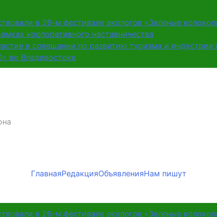
ствовали в 26-м фестивале экологов «Зеленые колокол
рамках корпоративного наставничества
частие в совещании по развитию туризма и индустрии
О» во Владивостоке
она
Главная
Редакция
Объявления
Нам пишут
ствовали в 26-м фестивале экологов «Зеленые колокол