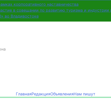
рамках корпоративного наставничества
частие в совещании по развитию туризма и индустрии
О» во Владивостоке
она
Главная
Редакция
Объявления
Нам пишут