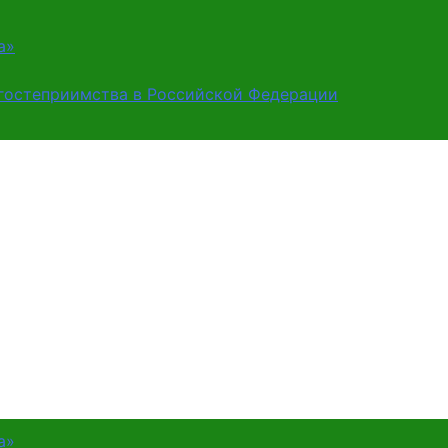
а»
 гостеприимства в Российской Федерации
а»