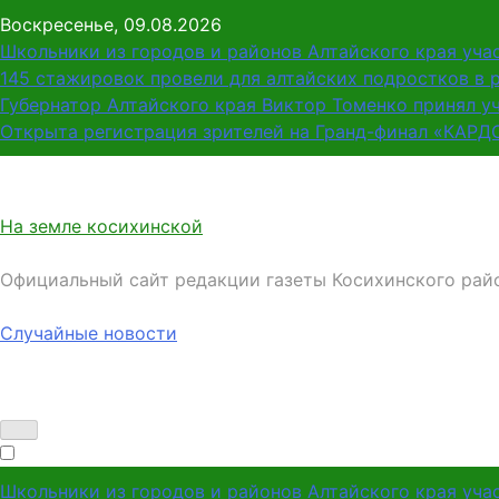
Перейти
Воскресенье, 09.08.2026
к
Школьники из городов и районов Алтайского края уча
содержимому
145 стажировок провели для алтайских подростков в 
Губернатор Алтайского края Виктор Томенко принял у
Открыта регистрация зрителей на Гранд-финал «КАРД
На земле косихинской
Официальный сайт редакции газеты Косихинского рай
Случайные новости
Школьники из городов и районов Алтайского края уча