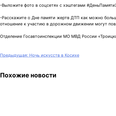
-Выложите фото в соцсетях с хэштегами #ДеньПамят
-Расскажите о Дне памяти жертв ДТП как можно больш
отношение к участию в дорожном движении могут повл
Отделение Госавтоинспекции МО МВД России «Троицк
Навигация
Предыдущая:
Ночь искусств в Косихе
по
записям
Похожие новости