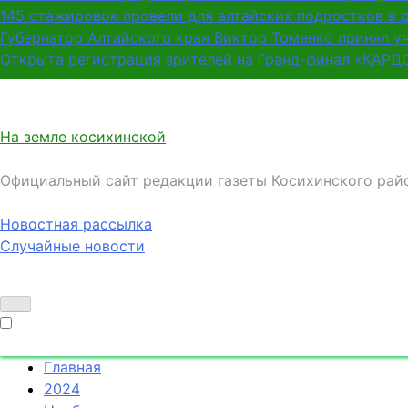
145 стажировок провели для алтайских подростков в 
Губернатор Алтайского края Виктор Томенко принял у
Открыта регистрация зрителей на Гранд-финал «КАРД
На земле косихинской
Официальный сайт редакции газеты Косихинского рай
Новостная рассылка
Случайные новости
Главная
2024