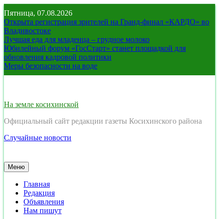
Перейти
Пятница, 07.08.2026
к
Открыта регистрация зрителей на Гранд-финал «КАРДО» во
содержимому
Владивостоке
Лучшая еда для младенца – грудное молоко
Юбилейный форум «ГосСтарт» станет площадкой для
обновления кадровой политики
Меры безопасности на воде
На земле косихинской
Официальный сайт редакции газеты Косихинского района
Случайные новости
Меню
Главная
Редакция
Объявления
Нам пишут