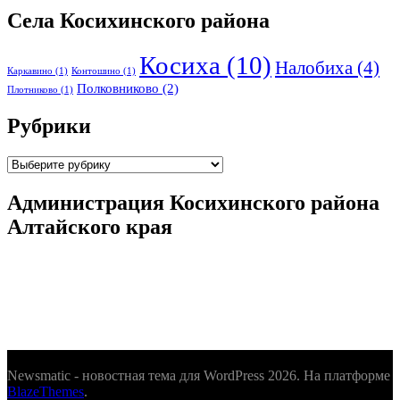
Села Косихинского района
Косиха
(10)
Налобиха
(4)
Каркавино
(1)
Контошино
(1)
Полковниково
(2)
Плотниково
(1)
Рубрики
Рубрики
Администрация Косихинского района
Алтайского края
Newsmatic - новостная тема для WordPress 2026. На платформе
BlazeThemes
.