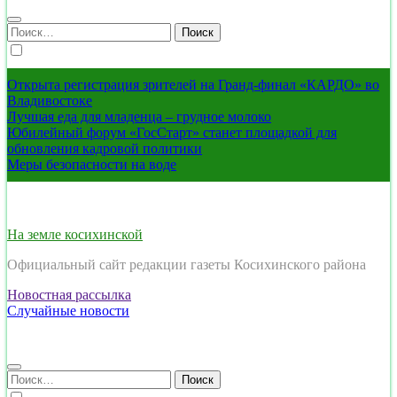
Найти:
Открыта регистрация зрителей на Гранд-финал «КАРДО» во
Владивостоке
Лучшая еда для младенца – грудное молоко
Юбилейный форум «ГосСтарт» станет площадкой для
обновления кадровой политики
Меры безопасности на воде
На земле косихинской
Официальный сайт редакции газеты Косихинского района
Новостная рассылка
Случайные новости
Найти: