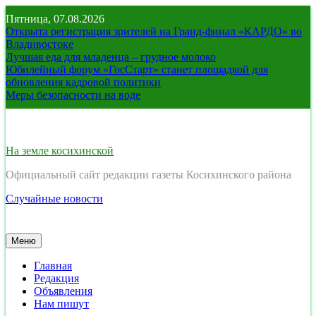
Перейти
Пятница, 07.08.2026
к
Открыта регистрация зрителей на Гранд-финал «КАРДО» во
содержимому
Владивостоке
Лучшая еда для младенца – грудное молоко
Юбилейный форум «ГосСтарт» станет площадкой для
обновления кадровой политики
Меры безопасности на воде
На земле косихинской
Официальный сайт редакции газеты Косихинского района
Случайные новости
Меню
Главная
Редакция
Объявления
Нам пишут