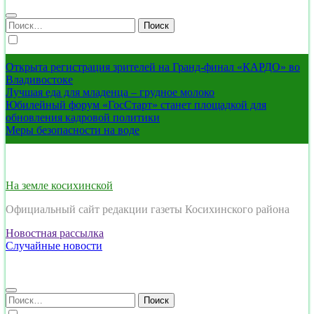
Найти:
Открыта регистрация зрителей на Гранд-финал «КАРДО» во
Владивостоке
Лучшая еда для младенца – грудное молоко
Юбилейный форум «ГосСтарт» станет площадкой для
обновления кадровой политики
Меры безопасности на воде
На земле косихинской
Официальный сайт редакции газеты Косихинского района
Новостная рассылка
Случайные новости
Найти: