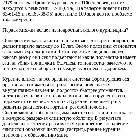
2179 человек. Прошли курс лечения 1166 человек, из них
находятся в ремиссии – 748 (64%). На телефон доверия (тел.
63-61-15 и тел.63-38-95) поступило 109 звонков по проблеме
табакокурения.
Первая затяжка делает из подростка заядлого курильщика?
Общероссийская статистика показывает, что треть подростков
делают первую затяжку до 15 лет. Около половины становятся
заядлыми курильщиками. Если взрослые люди осознают,
какому риску они себя подвергают и какие последствия имеет
эта пагубная привычка в будущем, то подростки зачастую не
понимают, что выбор стоит между курением и здоровьем.
Курение влияет на все органы и системы формирующегося
организма: снижается острота зрения, повышается
внутриглазное давление, подросток быстрее утомляется,
истощаются нервные волокна, возникают нарушения сна,
поражения сердечной мышцы. Курение повышает риск
развития рака легких, гортани, ротовой полости.
Составляющие табачного дыма вместе со слюной проникают
в желудок, раздражая слизистую оболочку. В результате
длительного курения развивается хроническое воспаление
слизистой оболочки желудка (гастрит), раннее курение
приводит к образованию язвы.