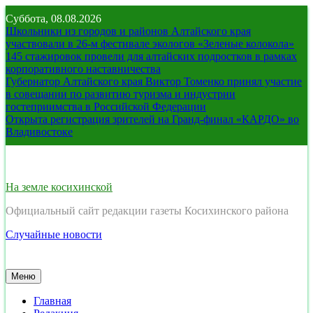
Перейти
Суббота, 08.08.2026
к
Школьники из городов и районов Алтайского края
содержимому
участвовали в 26-м фестивале экологов «Зеленые колокола»
145 стажировок провели для алтайских подростков в рамках
корпоративного наставничества
Губернатор Алтайского края Виктор Томенко принял участие
в совещании по развитию туризма и индустрии
гостеприимства в Российской Федерации
Открыта регистрация зрителей на Гранд-финал «КАРДО» во
Владивостоке
На земле косихинской
Официальный сайт редакции газеты Косихинского района
Случайные новости
Меню
Главная