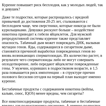
Курение повышает риск бесплодия, как у молодых людей, так
и девушек?
Даже те подростки, которые распрощались с вредной
привычкой до достижения 20-25 лет, сталкиваются с
бесплодием чаще, чем сверстники, которые никогда не были
курильщиками. Девушки рискуют больше – воздействие
никотина приводит к гибели яйцеклеток. Для мужской
репродуктивной системы курение также представляет
опасность. Табачный дым может повреждать ДНК, вызывая
мутации генов. Яды, содержащиеся в сигаретном дыме,
становятся причиной выработки поврежденных генов во
вновь возникающих сперматозоидах. Их количество растет, в
результате чего сперматозоиды либо не могут совершать
оплодотворение, либо передают яйцеклетке поврежденные
гены. У мужчин, куривших в подростковом возрасте, в 1,5
раза повышается риск импотенции – в структуре причин
полового бессилия сегодня на первый план выходит именно
курение.
Бестабачные продукты с содержанием никотина (вейпы,
кальян, снюс, IQOS) менее вредны, чем сигареты?
Все никотинсодержащие продукты, табачные и бестабачные
вредны для подрастающего организма. А именно подростки