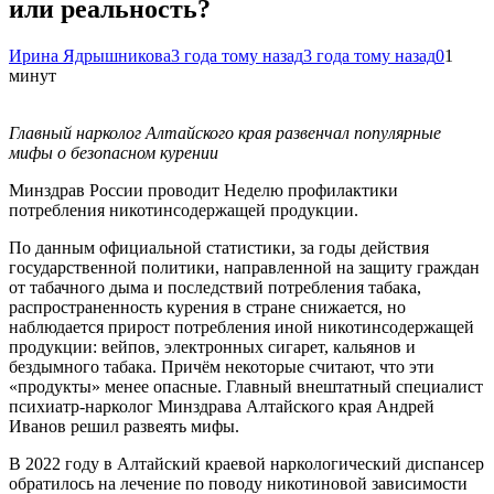
или реальность?
Ирина Ядрышникова
3 года тому назад
3 года тому назад
0
1
минут
Главный нарколог Алтайского края развенчал популярные
мифы о безопасном курении
Минздрав России проводит Неделю профилактики
потребления никотинсодержащей продукции.
По данным официальной статистики, за годы действия
государственной политики, направленной на защиту граждан
от табачного дыма и последствий потребления табака,
распространенность курения в стране снижается, но
наблюдается прирост потребления иной никотинсодержащей
продукции: вейпов, электронных сигарет, кальянов и
бездымного табака. Причём некоторые считают, что эти
«продукты» менее опасные. Главный внештатный специалист
психиатр-нарколог Минздрава Алтайского края Андрей
Иванов решил развеять мифы.
В 2022 году в Алтайский краевой наркологический диспансер
обратилось на лечение по поводу никотиновой зависимости