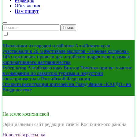
Редакция
Объявления
Нам пишут
Найти:
Школьники из городов и районов Алтайского края
участвовали в 26-м фестивале экологов «Зеленые колокола»
145 стажировок провели для алтайских подростков в рамках
корпоративного наставничества
Губернатор Алтайского края Виктор Томенко принял участие
в совещании по развитию туризма и индустрии
гостеприимства в Российской Федерации
Открыта регистрация зрителей на Гранд-финал «КАРДО» во
Владивостоке
На земле косихинской
Официальный сайт редакции газеты Косихинского района
Новостная рассылка