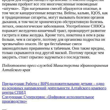
первыми пробуют все эти многочисленные новомодные
«штучки». При нагревании смесей образуются опасные, в
том числе канцерогенные вещества. Вейпы, кальян, IQOS, как
и традиционные сигареты, могут вызывать болезни органов
дыхания, в том числе хроническую обструктивную болезнь
легких, онкологические заболевания. Употребление СНЮСа
поражает желудочно-кишечный тракт, провоцирует развитие
гастрита и язвы желудка. Кроме того, никотина в нем в разы
больше, чем в сигарете, поэтому для организма подростка он
чрезвычайно опасен. Не зря бестабачные смеси
законодательно приравнены к табачным. Они также вредны,
только скрываются под другой маской. Поэтому прежде чем
закурить, стоит серьезно задуматься о последствиях.
Подготовлено пресс-службой Министерства здравоохранения
Алтайского края
Навигация
Предыдущая:
Работа с ВИЧ-положительными детьми – одно
из основных направлений деятельности Алтайского краевого
по
центра СПИД
записям
Следующая:
Суперсервис «Цифровое исполнительное
производство»