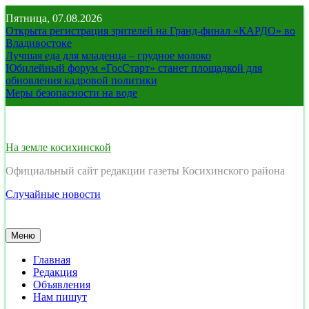
Перейти
Пятница, 07.08.2026
к
Открыта регистрация зрителей на Гранд-финал «КАРДО» во
содержимому
Владивостоке
Лучшая еда для младенца – грудное молоко
Юбилейный форум «ГосСтарт» станет площадкой для
обновления кадровой политики
Меры безопасности на воде
На земле косихинской
Официальный сайт редакции газеты Косихинского района
Случайные новости
Меню
Главная
Редакция
Объявления
Нам пишут