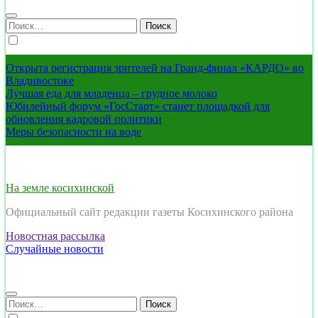
Найти:
Открыта регистрация зрителей на Гранд-финал «КАРДО» во
Владивостоке
Лучшая еда для младенца – грудное молоко
Юбилейный форум «ГосСтарт» станет площадкой для
обновления кадровой политики
Меры безопасности на воде
На земле косихинской
Официальный сайт редакции газеты Косихинского района
Новостная рассылка
Случайные новости
Найти: