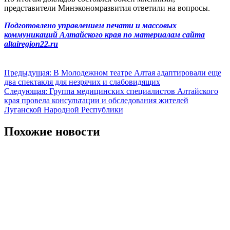
представители Минэкономразвития ответили на вопросы.
Подготовлено управлением печати и массовых
коммуникаций Алтайского края по материалам сайта
altairegion22.ru
Навигация
Предыдущая:
В Молодежном театре Алтая адаптировали еще
два спектакля для незрячих и слабовидящих
по
Следующая:
Группа медицинских специалистов Алтайского
записям
края провела консультации и обследования жителей
Луганской Народной Республики
Похожие новости