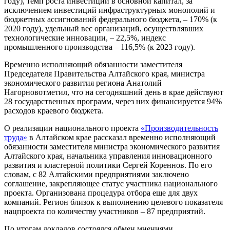
году), темп роста инвестиций в основной капитал, за
исключением инвестиций инфраструктурных монополий и
бюджетных ассигнований федерального бюджета, – 170% (к
2020 году), удельный вес организаций, осуществлявших
технологические инновации, – 22,5%, индекс
промышленного производства – 116,5% (к 2023 году).
Временно исполняющий обязанности заместителя
Председателя Правительства Алтайского края, министра
экономического развития региона Анатолий
Нагорновотметил, что на сегодняшний день в крае действуют
28 государственных программ, через них финансируется 94%
расходов краевого бюджета.
О реализации национального проекта
«Производительность
труда»
в Алтайском крае рассказал временно исполняющий
обязанности заместителя министра экономического развития
Алтайского края, начальника управления инновационного
развития и кластерной политики Сергей Кореннов. По его
словам, с 82 Алтайскими предприятиями заключено
соглашение, закрепляющее статус участника национального
проекта. Организована процедура отбора еще для двух
компаний. Регион близок к выполнению целевого показателя
нацпроекта по количеству участников – 87 предприятий.
По итогам докладов состоялся обмен мнениями,