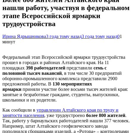
нашли работу, участвуя в федеральном
этапе Всероссийской ярмарки
трудоустройства
Ирина Ядрышникова
3 года тому назад
3 года тому назад
0
1
минут
Федеральный этап Всероссийской ярмарки трудоустройства
прошел в городах и районах Алтайского края. На 11
площадках
398 работодателей
представили
семь с
половиной тысяч вакансий
, в том числе 30 предприятий
оборонно-промышленного комплекса представили 2900
предложений работы. В
130 мероприятиях
ярмарки
приняли участие более восьми тысяч жителей края:
занятые и безработные граждане, студенты, выпускники,
школьники и их родители.
Как сообщили в
управлении Алтайского края по труду и
занятости населения
, уже трудоустроено
более 800 жителей
.
Так, работу у барнаульских работодателей нашли 377 человек.
Например, штат Алтайского геофизического завода
пополнился сборщиками изделий, а «Ротора» – контролерами