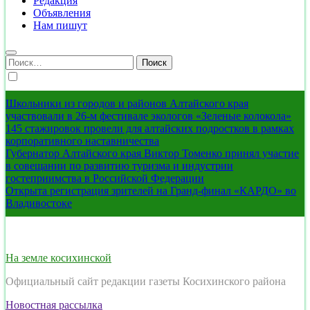
Редакция
Объявления
Нам пишут
Найти:
Школьники из городов и районов Алтайского края
участвовали в 26-м фестивале экологов «Зеленые колокола»
145 стажировок провели для алтайских подростков в рамках
корпоративного наставничества
Губернатор Алтайского края Виктор Томенко принял участие
в совещании по развитию туризма и индустрии
гостеприимства в Российской Федерации
Открыта регистрация зрителей на Гранд-финал «КАРДО» во
Владивостоке
На земле косихинской
Официальный сайт редакции газеты Косихинского района
Новостная рассылка