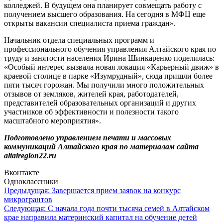
колледжей. В будущем она планирует совмещать работу с
получением высшего образования. На сегодня в МФЦ еще
открыты вакансии специалиста приема граждан».
Начальник отдела специальных программ и
профессионального обучения управления Алтайского края по
труду и занятости населения Ирина Шинкаренко поделилась:
«Особый интерес вызвала новая локация «Карьерный движ» в
краевой столице в парке «Изумрудный», сюда пришли более
пяти тысяч горожан. Мы получили много положительных
отзывов от земляков, жителей края, работодателей,
представителей образовательных организаций и других
участников об эффективности и полезности такого
масштабного мероприятия».
Подготовлено управлением печати и массовых
коммуникаций Алтайского края по материалам сайта
altairegion22.ru
Вконтакте
Одноклассники
Навигация
Предыдущая:
Завершается прием заявок на конкурс
микрогрантов
по
Следующая:
С начала года почти тысяча семей в Алтайском
записям
крае направила материнский капитал на обучение детей