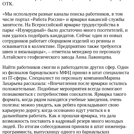
ОТК.
«Мы используем разные каналы поиска работников, в том
числе портал «Работа России» и ярмарки вакансий службы
занятости. На Всероссийской ярмарке трудоустройства в
парке «Изумрудный» было достаточно много посетителей, и
нам удалось подобрать кандидатов. Сейчас один из новых
сотрудников работает сборщиком изделий из резины и
осваивается в коллективе. Предприятию также требуются
швеи и вязальщицы», – отметила менеджер по персоналу
Алтайского геофизического завода Анна Лажинцева.
Найти работников смогли и работодатели других сфер. Один
из филиалов барнаульского МФЦ принял в штат специалиста
из IT-сферы. Специалист по персоналу компанииМарина
Захарьева рассказала: «Впечатления после ярмарки остались
положительные. Подобные мероприятия всегда помогают
познакомиться с потребностями соискателя. Ярмарка такого
формата, когда рядом находятся учебные заведения, очень
полезна: можно увидеть, как ребята прокладывают свою
карьерную дорогу, когда осознанно идут учиться и в
дальнейшем работать. Как и прошлая ярмарка, эта дала
возможность поставить в кадровый резерв много молодых
людей. По итогам собеседования приняли в штат инженера-
программиста, выпускницу одного из барнаульских