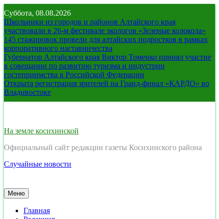
Перейти
Суббота, 08.08.2026
к
Школьники из городов и районов Алтайского края
содержимому
участвовали в 26-м фестивале экологов «Зеленые колокола»
145 стажировок провели для алтайских подростков в рамках
корпоративного наставничества
Губернатор Алтайского края Виктор Томенко принял участие
в совещании по развитию туризма и индустрии
гостеприимства в Российской Федерации
Открыта регистрация зрителей на Гранд-финал «КАРДО» во
Владивостоке
На земле косихинской
Официальный сайт редакции газеты Косихинского района
Случайные новости
Меню
Главная