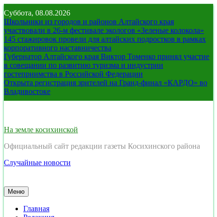
Перейти
Суббота, 08.08.2026
к
Школьники из городов и районов Алтайского края
содержимому
участвовали в 26-м фестивале экологов «Зеленые колокола»
145 стажировок провели для алтайских подростков в рамках
корпоративного наставничества
Губернатор Алтайского края Виктор Томенко принял участие
в совещании по развитию туризма и индустрии
гостеприимства в Российской Федерации
Открыта регистрация зрителей на Гранд-финал «КАРДО» во
Владивостоке
На земле косихинской
Официальный сайт редакции газеты Косихинского района
Случайные новости
Меню
Главная