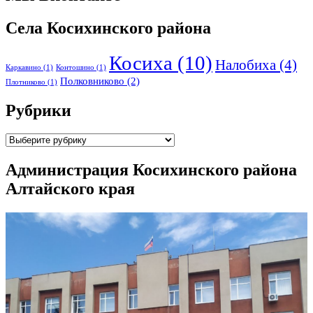
Села Косихинского района
Косиха
(10)
Налобиха
(4)
Каркавино
(1)
Контошино
(1)
Полковниково
(2)
Плотниково
(1)
Рубрики
Рубрики
Администрация Косихинского района
Алтайского края