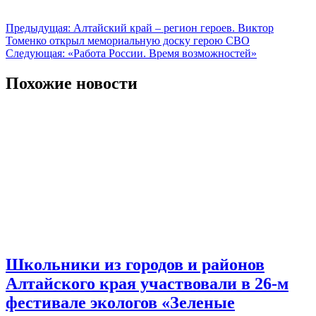
Навигация
Предыдущая:
Алтайский край – регион героев. Виктор
Томенко открыл мемориальную доску герою СВО
по
Следующая:
«Работа России. Время возможностей»
записям
Похожие новости
Школьники из городов и районов
Алтайского края участвовали в 26-м
фестивале экологов «Зеленые