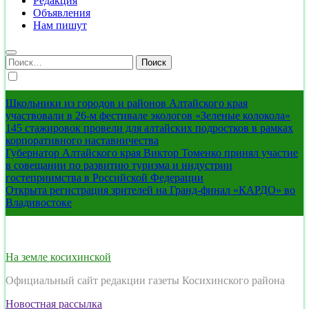
Редакция
Объявления
Нам пишут
Найти:
Школьники из городов и районов Алтайского края
участвовали в 26-м фестивале экологов «Зеленые колокола»
145 стажировок провели для алтайских подростков в рамках
корпоративного наставничества
Губернатор Алтайского края Виктор Томенко принял участие
в совещании по развитию туризма и индустрии
гостеприимства в Российской Федерации
Открыта регистрация зрителей на Гранд-финал «КАРДО» во
Владивостоке
На земле косихинской
Официальный сайт редакции газеты Косихинского района
Новостная рассылка