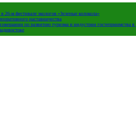
в 26-м фестивале экологов «Зеленые колокола»
орпоративного наставничества
в совещании по развитию туризма и индустрии гостеприимства 
ладивостоке