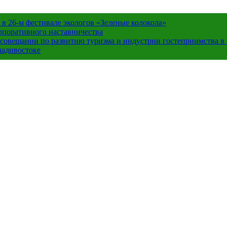
в 26-м фестивале экологов «Зеленые колокола»
орпоративного наставничества
в совещании по развитию туризма и индустрии гостеприимства 
ладивостоке