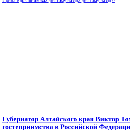
Ирина Ядрышникова
2 дня тому назад
2 дня тому назад
0
Губернатор Алтайского края Виктор То
гостеприимства в Российской Федерац