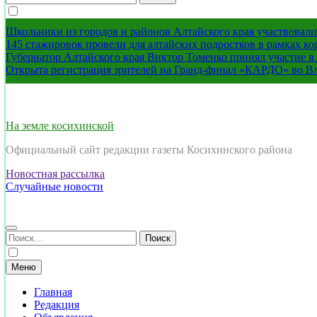
Школьники из городов и районов Алтайского края участвовали 
145 стажировок провели для алтайских подростков в рамках к
Губернатор Алтайского края Виктор Томенко принял участие 
Открыта регистрация зрителей на Гранд-финал «КАРДО» во В
На земле косихинской
Официальный сайт редакции газеты Косихинского района
Новостная рассылка
Случайные новости
Найти:
Меню
Главная
Редакция