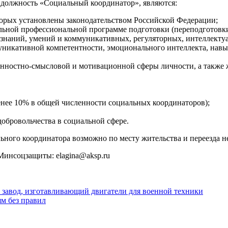
 должность «Социальный координатор», являются:
оторых установлены законодательством Российской Федерации;
льной профессиональной программе подготовки (переподготовк
 знаний, умений и коммуникативных, регуляторных, интеллекту
никативной компетентности, эмоционального интеллекта, навык
енностно-смысловой и мотивационной сферы личности, а также 
енее 10% в общей численности социальных координаторов);
обровольчества в социальной сфере.
ного координатора возможно по месту жительства и переезда не
Минсоцзащиты: elagina@aksp.ru
 завод, изготавливающий двигатели для военной техники
м без правил