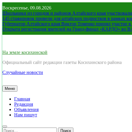
Перейти
Воскресенье, 09.08.2026
к
Школьники из городов и районов Алтайского края участвовали 
содержимому
145 стажировок провели для алтайских подростков в рамках к
Губернатор Алтайского края Виктор Томенко принял участие 
Открыта регистрация зрителей на Гранд-финал «КАРДО» во В
На земле косихинской
Официальный сайт редакции газеты Косихинского района
Случайные новости
Меню
Главная
Редакция
Объявления
Нам пишут
Найти: