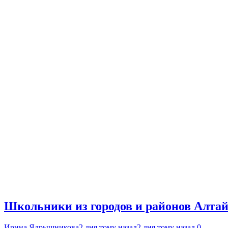
Школьники из городов и районов Алтай
Ирина Ядрышникова
2 дня тому назад
2 дня тому назад
0