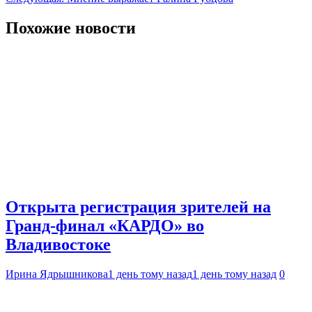
по
записям
Похожие новости
Открыта регистрация зрителей на
Гранд-финал «КАРДО» во
Владивостоке
Ирина Ядрышникова
1 день тому назад
1 день тому назад
0