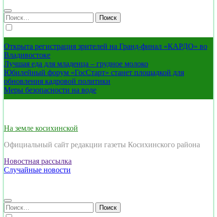
Найти:
Открыта регистрация зрителей на Гранд-финал «КАРДО» во
Владивостоке
Лучшая еда для младенца – грудное молоко
Юбилейный форум «ГосСтарт» станет площадкой для
обновления кадровой политики
Меры безопасности на воде
На земле косихинской
Официальный сайт редакции газеты Косихинского района
Новостная рассылка
Случайные новости
Найти: