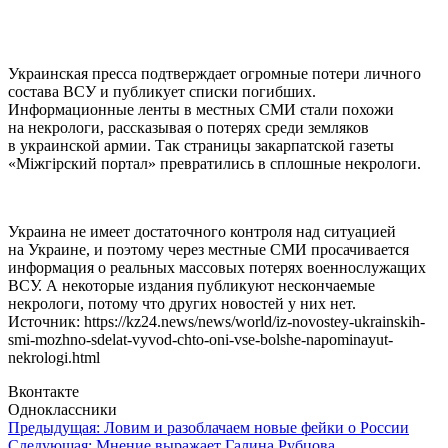
Украинская пресса подтверждает огромные потери личного
состава ВСУ и публикует списки погибших.
Информационные ленты в местных СМИ стали похожи
на некрологи, рассказывая о потерях среди земляков
в украинской армии. Так страницы закарпатской газеты
«Мiжгiрский портал» превратились в сплошные некрологи.
Украина не имеет достаточного контроля над ситуацией
на Украине, и поэтому через местные СМИ просачивается
информация о реальных массовых потерях военнослужащих
ВСУ. А некоторые издания публикуют нескончаемые
некрологи, потому что других новостей у них нет.
Источник: https://kz24.news/news/world/iz-novostey-ukrainskih-
smi-mozhno-sdelat-vyvod-chto-oni-vse-bolshe-napominayut-
nekrologi.html
Вконтакте
Одноклассники
Навигация
Предыдущая:
Ловим и разоблачаем новые фейки о России
Следующая:
Мнение выражает Галина Рубцова