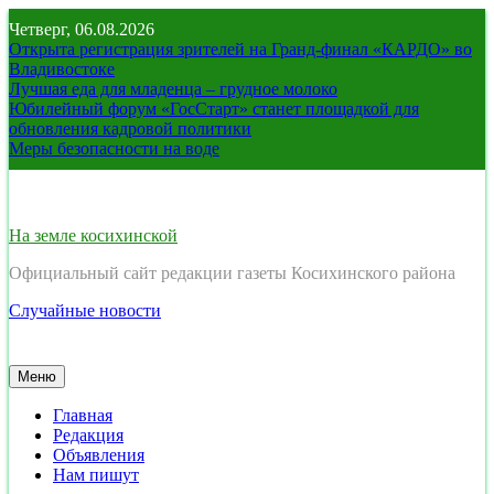
Перейти
Четверг, 06.08.2026
к
Открыта регистрация зрителей на Гранд-финал «КАРДО» во
содержимому
Владивостоке
Лучшая еда для младенца – грудное молоко
Юбилейный форум «ГосСтарт» станет площадкой для
обновления кадровой политики
Меры безопасности на воде
На земле косихинской
Официальный сайт редакции газеты Косихинского района
Случайные новости
Меню
Главная
Редакция
Объявления
Нам пишут