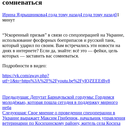
сомневаться
Ирина Ядрышникова
4 года тому назад
4 года тому назад
0
1
минут
“Ускоренный призыв” в связи со спецоперацией на Украине,
использование фосфорных боеприпасов и русский танк,
который ударил по своим. Вам встречались эти новости на
днях в интернете? Если да, знайте: всё это — фейки, цель
которых — заставить вас сомневаться.
Подробности в видео:
https://vk.com/away.php?
utf=1&to=https%3A%2F%2Fyoutu.be%2FyIQZEEEtBv8
Навигация
Предыдущая:
Депутат Барнаульской гордумы: Гордимся
молодёжью, которая пошла сегодня в поддержку мирного
по
неба
записям
Следующая:
Свое мнение о проведении спецоперации в
Украине выражает Максим Грибенюк, начальник управления
ветеринарии по Косихинскому району, житель села Косиха