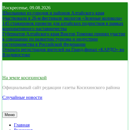
Перейти
Воскресенье, 09.08.2026
к
Школьники из городов и районов Алтайского края
содержимому
участвовали в 26-м фестивале экологов «Зеленые колокола»
145 стажировок провели для алтайских подростков в рамках
корпоративного наставничества
Губернатор Алтайского края Виктор Томенко принял участие
в совещании по развитию туризма и индустрии
гостеприимства в Российской Федерации
Открыта регистрация зрителей на Гранд-финал «КАРДО» во
Владивостоке
На земле косихинской
Официальный сайт редакции газеты Косихинского района
Случайные новости
Меню
Главная