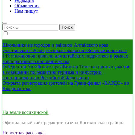
Редакция
Объявления
Нам пишут
Найти:
Школьники из городов и районов Алтайского края
участвовали в 26-м фестивале экологов «Зеленые колокола»
145 стажировок провели для алтайских подростков в рамках
корпоративного наставничества
Губернатор Алтайского края Виктор Томенко принял участие
в совещании по развитию туризма и индустрии
гостеприимства в Российской Федерации
Открыта регистрация зрителей на Гранд-финал «КАРДО» во
Владивостоке
На земле косихинской
Официальный сайт редакции газеты Косихинского района
Новостная рассылка