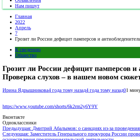
Объявления
Нам пишут
Главная
2022
Апрель
7
Грозит ли России дефицит памперсов и антиобледенитель
К сведению
Общество
Грозит ли России дефицит памперсов и 
Проверка слухов – в нашем новом сюжет
Ирина Ядрышникова
4 года тому назад
4 года тому назад
0
1 мин
https://www.youtube.com/shorts/6k2rm2y6Y9Y
Вконтакте
Одноклассники
Навигация
Предыдущая:
Дмитрий Абалымов: о санкциях из-за проведения
Следующая:
Заместитель Генерального прокурора России про
по
осуществления предпринимательской деятельности