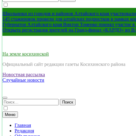
Школьники из городов и районов Алтайского края участвовали 
145 стажировок провели для алтайских подростков в рамках к
Губернатор Алтайского края Виктор Томенко принял участие 
Открыта регистрация зрителей на Гранд-финал «КАРДО» во В
На земле косихинской
Официальный сайт редакции газеты Косихинского района
Новостная рассылка
Случайные новости
Найти:
Меню
Главная
Редакция