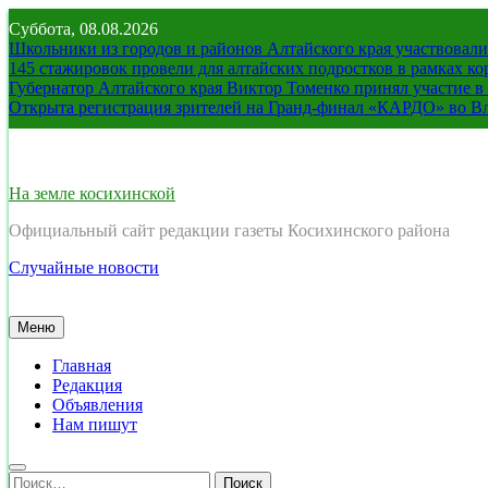
Перейти
Суббота, 08.08.2026
к
Школьники из городов и районов Алтайского края участвовали 
содержимому
145 стажировок провели для алтайских подростков в рамках к
Губернатор Алтайского края Виктор Томенко принял участие 
Открыта регистрация зрителей на Гранд-финал «КАРДО» во В
На земле косихинской
Официальный сайт редакции газеты Косихинского района
Случайные новости
Меню
Главная
Редакция
Объявления
Нам пишут
Найти: