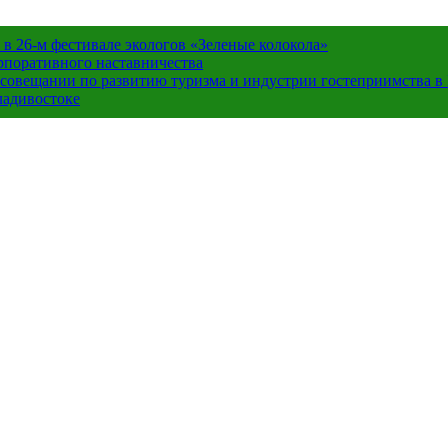
в 26-м фестивале экологов «Зеленые колокола»
орпоративного наставничества
в совещании по развитию туризма и индустрии гостеприимства 
ладивостоке