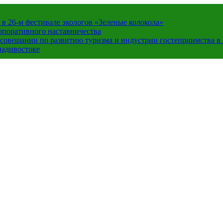
в 26-м фестивале экологов «Зеленые колокола»
орпоративного наставничества
в совещании по развитию туризма и индустрии гостеприимства 
ладивостоке