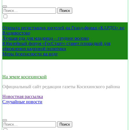
Найти:
Открыта регистрация зрителей на Гранд-финал «КАРДО» во
Владивостоке
Лучшая еда для младенца – грудное молоко
Юбилейный форум «ГосСтарт» станет площадкой для
обновления кадровой политики
Меры безопасности на воде
На земле косихинской
Официальный сайт редакции газеты Косихинского района
Новостная рассылка
Случайные новости
Найти: