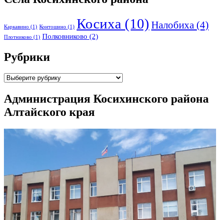
Косиха
(10)
Налобиха
(4)
Каркавино
(1)
Контошино
(1)
Полковниково
(2)
Плотниково
(1)
Рубрики
Рубрики
Администрация Косихинского района
Алтайского края