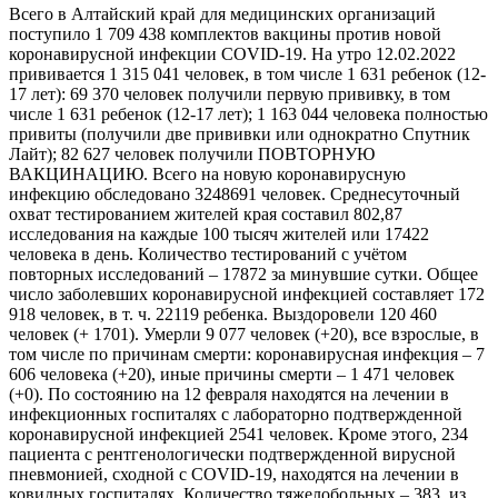
Всего в Алтайский край для медицинских организаций
поступило 1 709 438 комплектов вакцины против новой
коронавирусной инфекции COVID-19. На утро 12.02.2022
прививается 1 315 041 человек, в том числе 1 631 ребенок (12-
17 лет): 69 370 человек получили первую прививку, в том
числе 1 631 ребенок (12-17 лет); 1 163 044 человека полностью
привиты (получили две прививки или однократно Спутник
Лайт); 82 627 человек получили ПОВТОРНУЮ
ВАКЦИНАЦИЮ. Всего на новую коронавирусную
инфекцию обследовано 3248691 человек. Среднесуточный
охват тестированием жителей края составил 802,87
исследования на каждые 100 тысяч жителей или 17422
человека в день. Количество тестирований с учётом
повторных исследований – 17872 за минувшие сутки. Общее
число заболевших коронавирусной инфекцией составляет 172
918 человек, в т. ч. 22119 ребенка. Выздоровели 120 460
человек (+ 1701). Умерли 9 077 человек (+20), все взрослые, в
том числе по причинам смерти: коронавирусная инфекция – 7
606 человека (+20), иные причины смерти – 1 471 человек
(+0). По состоянию на 12 февраля находятся на лечении в
инфекционных госпиталях с лабораторно подтвержденной
коронавирусной инфекцией 2541 человек. Кроме этого, 234
пациента с рентгенологически подтвержденной вирусной
пневмонией, сходной с COVID-19, находятся на лечении в
ковидных госпиталях. Количество тяжелобольных – 383, из