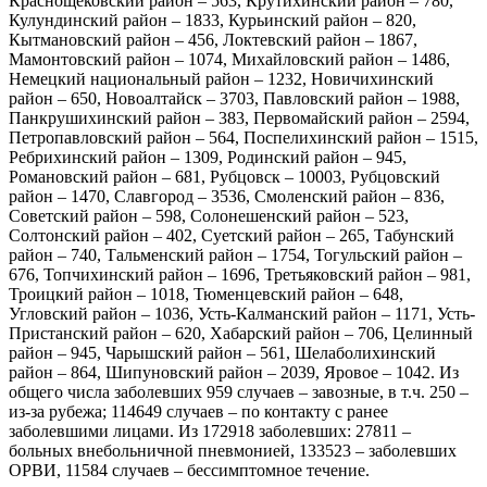
Краснощековский район – 563, Крутихинский район – 780,
Кулундинский район – 1833, Курьинский район – 820,
Кытмановский район – 456, Локтевский район – 1867,
Мамонтовский район – 1074, Михайловский район – 1486,
Немецкий национальный район – 1232, Новичихинский
район – 650, Новоалтайск – 3703, Павловский район – 1988,
Панкрушихинский район – 383, Первомайский район – 2594,
Петропавловский район – 564, Поспелихинский район – 1515,
Ребрихинский район – 1309, Родинский район – 945,
Романовский район – 681, Рубцовск – 10003, Рубцовский
район – 1470, Славгород – 3536, Смоленский район – 836,
Советский район – 598, Солонешенский район – 523,
Солтонский район – 402, Суетский район – 265, Табунский
район – 740, Тальменский район – 1754, Тогульский район –
676, Топчихинский район – 1696, Третьяковский район – 981,
Троицкий район – 1018, Тюменцевский район – 648,
Угловский район – 1036, Усть-Калманский район – 1171, Усть-
Пристанский район – 620, Хабарский район – 706, Целинный
район – 945, Чарышский район – 561, Шелаболихинский
район – 864, Шипуновский район – 2039, Яровое – 1042. Из
общего числа заболевших 959 случаев – завозные, в т.ч. 250 –
из-за рубежа; 114649 случаев – по контакту с ранее
заболевшими лицами. Из 172918 заболевших: 27811 –
больных внебольничной пневмонией, 133523 – заболевших
ОРВИ, 11584 случаев – бессимптомное течение.