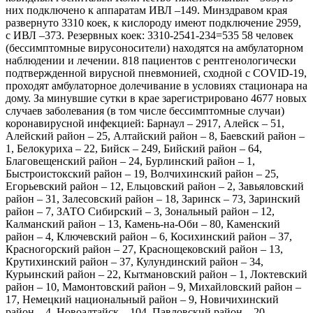
них подключено к аппаратам ИВЛ –149. Минздравом края
развернуто 3310 коек, к кислороду имеют подключение 2959,
с ИВЛ –373. Резервных коек: 3310-2541-234=535 58 человек
(бессимптомные вирусоносители) находятся на амбулаторном
наблюдении и лечении. 818 пациентов с рентгенологически
подтвержденной вирусной пневмонией, сходной с COVID-19,
проходят амбулаторное долечивание в условиях стационара на
дому. За минувшие сутки в крае зарегистрировано 4677 новых
случаев заболевания (в том числе бессимптомные случаи)
коронавирусной инфекцией: Барнаул – 2917, Алейск – 51,
Алейский район – 25, Алтайский район – 8, Баевский район –
1, Белокуриха – 22, Бийск – 249, Бийский район – 64,
Благовещенский район – 24, Бурлинский район – 1,
Быстроистокский район – 19, Волчихинский район – 25,
Егорьевский район – 12, Ельцовский район – 2, Завьяловский
район – 31, Залесовский район – 18, Заринск – 73, Заринский
район – 7, ЗАТО Сибирский – 3, Зональный район – 12,
Калманский район – 13, Камень-на-Оби – 80, Каменский
район – 4, Ключевский район – 6, Косихинский район – 37,
Красногорский район – 27, Краснощековский район – 13,
Крутихинский район – 37, Кулундинский район – 34,
Курьинский район – 22, Кытмановский район – 1, Локтевский
район – 10, Мамонтовский район – 9, Михайловский район –
17, Немецкий национальный район – 9, Новичихинский
район – 4, Новоалтайск – 104, Павловский район – 20,