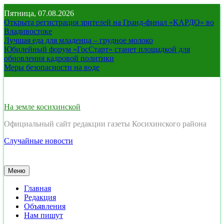
Перейти
Пятница, 07.08.2026
к
Открыта регистрация зрителей на Гранд-финал «КАРДО» во
содержимому
Владивостоке
Лучшая еда для младенца – грудное молоко
Юбилейный форум «ГосСтарт» станет площадкой для
обновления кадровой политики
Меры безопасности на воде
На земле косихинской
Официальный сайт редакции газеты Косихинского района
Случайные новости
Меню
Главная
Редакция
Объявления
Нам пишут