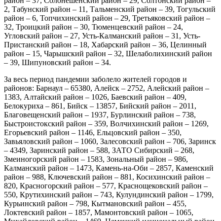
район – 37, Солонешенский район – 29, Солтонский район –
2, Табунский район – 11, Тальменский район – 39, Тогульский
район – 6, Топчихинский район – 29, Третьяковский район –
32, Троицкий район – 30, Тюменцевский район – 24,
Угловский район – 27, Усть-Калманский район – 31, Усть-
Пристанский район – 18, Хабарский район – 36, Целинный
район – 15, Чарышский район – 32, Шелаболихинский район
– 39, Шипуновский район – 34.
За весь период пандемии заболело жителей городов и
районов: Барнаул – 65380, Алейск – 2752, Алейский район –
1383, Алтайский район – 1026, Баевский район – 409,
Белокуриха – 861, Бийск – 13857, Бийский район – 2011,
Благовещенский район – 1937, Бурлинский район – 738,
Быстроистокский район – 359, Волчихинский район – 1269,
Егорьевский район – 1146, Ельцовский район – 350,
Завьяловский район – 1060, Залесовский район – 706, Заринск
– 4349, Заринский район – 588, ЗАТО Сибирский – 268,
Змеиногорский район – 1583, Зональный район – 986,
Калманский район – 1473, Камень-на-Оби – 2857, Каменский
район – 988, Ключевский район – 881, Косихинский район –
820, Красногорский район – 577, Краснощековский район –
550, Крутихинский район – 743, Кулундинский район – 1799,
Курьинский район – 798, Кытмановский район – 455,
Локтевский район – 1857, Мамонтовский район – 1065,