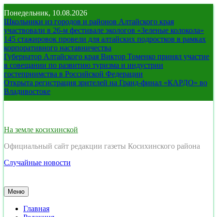
Перейти
Понедельник, 10.08.2026
к
Школьники из городов и районов Алтайского края
содержимому
участвовали в 26-м фестивале экологов «Зеленые колокола»
145 стажировок провели для алтайских подростков в рамках
корпоративного наставничества
Губернатор Алтайского края Виктор Томенко принял участие
в совещании по развитию туризма и индустрии
гостеприимства в Российской Федерации
Открыта регистрация зрителей на Гранд-финал «КАРДО» во
Владивостоке
На земле косихинской
Официальный сайт редакции газеты Косихинского района
Случайные новости
Меню
Главная