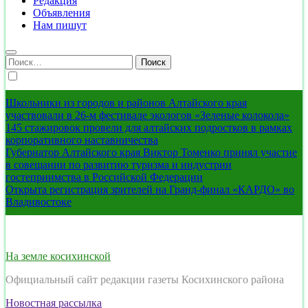
Редакция
Объявления
Нам пишут
Найти:
Школьники из городов и районов Алтайского края
участвовали в 26-м фестивале экологов «Зеленые колокола»
145 стажировок провели для алтайских подростков в рамках
корпоративного наставничества
Губернатор Алтайского края Виктор Томенко принял участие
в совещании по развитию туризма и индустрии
гостеприимства в Российской Федерации
Открыта регистрация зрителей на Гранд-финал «КАРДО» во
Владивостоке
На земле косихинской
Официальный сайт редакции газеты Косихинского района
Новостная рассылка