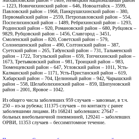
Михайловский район – 1469, Немецкий национальный район
– 1223, Новичихинский район – 646, Новоалтайск – 3599,
Павловский район – 1968, Панкрушихинский район – 380,
Первомайский район – 2559, Петропавловский район – 554,
Поспелихинский район – 1489, Ребрихинский район – 1293,
Родинский район – 920, Романовский район – 680, Рубцовск –
9829, Рубцовский район – 1456, Славгород – 3451,
Смоленский район – 820, Советский район – 579,
Солонешенский район – 490, Солтонский район – 387,
Суетский район – 265, Табунский район – 731, Тальменский
район – 1722, Тогульский район – 659, Топчихинский район –
1673, Третьяковский район – 981, Троицкий район – 983,
Тюменцевский район – 647, Угловский район – 1011, Усть-
Калманский район – 1171, Усть-Пристанский район – 619,
Хабарский район – 704, Целинный район – 942, Чарышский
район – 558, Шелаболихинский район – 859, Шипуновский
район – 2001, Яровое – 1042.
Из общего числа заболевших 959 случаев – завозные, в т.ч.
250 – из-за рубежа; 111375 случаев – по контакту с ранее
заболевшими лицами. Из 168241 заболевших: 27647 –
больных внебольничной пневмонией, 129241 – заболевших
ОРВИ, 11353 случаев – бессимптомное течение.