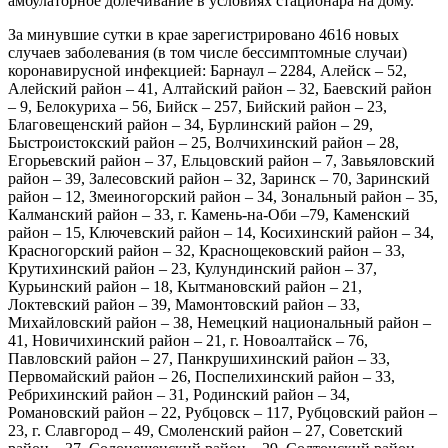
амбулаторное долечивание в условиях стационара на дому.
За минувшие сутки в крае зарегистрировано 4616 новых
случаев заболевания (в том числе бессимптомные случаи)
коронавирусной инфекцией: Барнаул – 2284, Алейск – 52,
Алейский район – 41, Алтайский район – 32, Баевский район
– 9, Белокуриха – 56, Бийск – 257, Бийский район – 23,
Благовещенский район – 34, Бурлинский район – 29,
Быстроистокский район – 25, Волчихинский район – 28,
Егорьевский район – 37, Ельцовский район – 7, Завьяловский
район – 39, Залесовский район – 32, Заринск – 70, Заринский
район – 12, Змеиногорский район – 34, Зональный район – 35,
Калманский район – 33, г. Камень-на-Оби –79, Каменский
район – 15, Ключевский район – 14, Косихинский район – 34,
Красногорский район – 32, Краснощековский район – 33,
Крутихинский район – 23, Кулундинский район – 37,
Курьинский район – 18, Кытмановский район – 21,
Локтевский район – 39, Мамонтовский район – 33,
Михайловский район – 38, Немецкий национальный район –
41, Новичихинский район – 21, г. Новоалтайск – 76,
Павловский район – 27, Панкрушихинский район – 33,
Первомайский район – 26, Поспелихинский район – 33,
Ребрихинский район – 31, Родинский район – 34,
Романовский район – 22, Рубцовск – 117, Рубцовский район –
23, г. Славгород – 49, Смоленский район – 27, Советский