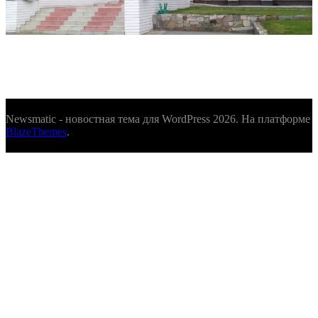
Newsmatic - новостная тема для WordPress 2026. На платформе
BlazeThemes
.