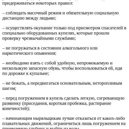
придерживаться некоторых правил:
– соблюдать масочный режим и обязательную социальную
дистанцию между людьми;
– осуществлять окунание только под присмотром спасателей в
специально оборудованных купелях, которые прошли
проверку чрезвычайными службами;
– не погружаться в состоянии алкогольного или
наркотического опьянения;
– необходимо взять с собой удобную, непромокаемую и
нескользкую запасную обувь, чтобы воспользоваться ей, идя
по дорожке к купальне;
– не бежать, а передвигаться основательным, неторопливым
шагом;
– перед погружением в купель сделать легкую, согревающую
разминку (приседания, короткая пробежка, растирание
конечностей);
– начинающим ныряльщикам лучше отказаться от каких-либо
плавательных движений, ограничиться лишь погружением на
приемлемую глубину и выйти из воды.