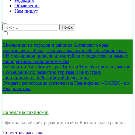
Редакция
Объявления
Нам пишут
Найти:
Школьники из городов и районов Алтайского края
участвовали в 26-м фестивале экологов «Зеленые колокола»
145 стажировок провели для алтайских подростков в рамках
корпоративного наставничества
Губернатор Алтайского края Виктор Томенко принял участие
в совещании по развитию туризма и индустрии
гостеприимства в Российской Федерации
Открыта регистрация зрителей на Гранд-финал «КАРДО» во
Владивостоке
На земле косихинской
Официальный сайт редакции газеты Косихинского района
Новостная рассылка