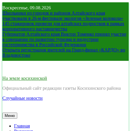
Перейти
Воскресенье, 09.08.2026
к
Школьники из городов и районов Алтайского края
содержимому
участвовали в 26-м фестивале экологов «Зеленые колокола»
145 стажировок провели для алтайских подростков в рамках
корпоративного наставничества
Губернатор Алтайского края Виктор Томенко принял участие
в совещании по развитию туризма и индустрии
гостеприимства в Российской Федерации
Открыта регистрация зрителей на Гранд-финал «КАРДО» во
Владивостоке
На земле косихинской
Официальный сайт редакции газеты Косихинского района
Случайные новости
Меню
Главная