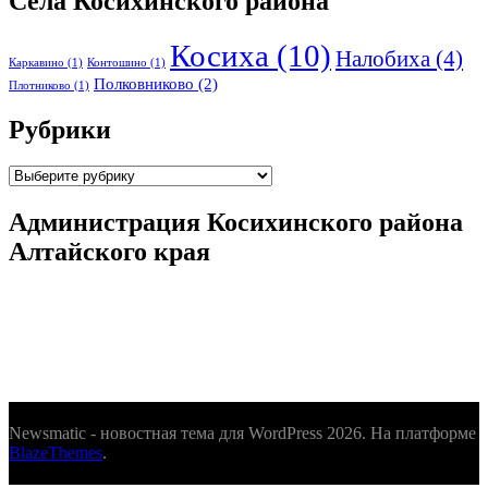
Села Косихинского района
Косиха
(10)
Налобиха
(4)
Каркавино
(1)
Контошино
(1)
Полковниково
(2)
Плотниково
(1)
Рубрики
Рубрики
Администрация Косихинского района
Алтайского края
Newsmatic - новостная тема для WordPress 2026. На платформе
BlazeThemes
.