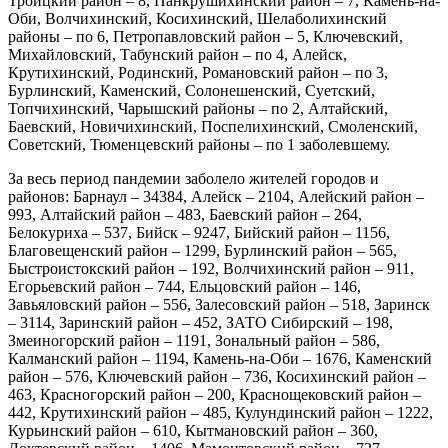
Троицкий район – 8, Панкрушихинский район – 7, Камень-на-
Оби, Волчихинский, Косихинский, Шелаболихинский
районы – по 6, Петропавловский район – 5, Ключевский,
Михайловский, Табунский район – по 4, Алейск,
Крутихинский, Родинский, Романовский район – по 3,
Бурлинский, Каменский, Солонешенский, Суетский,
Топчихинский, Чарышский районы – по 2, Алтайский,
Баевский, Новичихинский, Поспелихинский, Смоленский,
Советский, Тюменцевский районы – по 1 заболевшему.
За весь период пандемии заболело жителей городов и
районов: Барнаул – 34384, Алейск – 2104, Алейский район –
993, Алтайский район – 483, Баевский район – 264,
Белокуриха – 537, Бийск – 9247, Бийский район – 1156,
Благовещенский район – 1299, Бурлинский район – 565,
Быстроистокский район – 192, Волчихинский район – 911,
Егорьевский район – 744, Ельцовский район – 146,
Завьяловский район – 556, Залесовский район – 518, Заринск
– 3114, Заринский район – 452, ЗАТО Сибирский – 198,
Змеиногорский район – 1191, Зональный район – 586,
Калманский район – 1194, Камень-на-Оби – 1676, Каменский
район – 576, Ключевский район – 736, Косихинский район –
463, Красногорский район – 200, Краснощековский район –
442, Крутихинский район – 485, Кулундинский район – 1222,
Курьинский район – 610, Кытмановский район – 360,