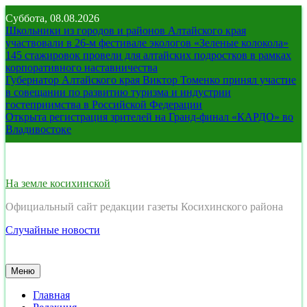
Перейти
Суббота, 08.08.2026
к
Школьники из городов и районов Алтайского края
содержимому
участвовали в 26-м фестивале экологов «Зеленые колокола»
145 стажировок провели для алтайских подростков в рамках
корпоративного наставничества
Губернатор Алтайского края Виктор Томенко принял участие
в совещании по развитию туризма и индустрии
гостеприимства в Российской Федерации
Открыта регистрация зрителей на Гранд-финал «КАРДО» во
Владивостоке
На земле косихинской
Официальный сайт редакции газеты Косихинского района
Случайные новости
Меню
Главная