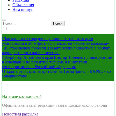
Редакция
Объявления
Нам пишут
Найти:
Школьники из городов и районов Алтайского края
участвовали в 26-м фестивале экологов «Зеленые колокола»
145 стажировок провели для алтайских подростков в рамках
корпоративного наставничества
Губернатор Алтайского края Виктор Томенко принял участие
в совещании по развитию туризма и индустрии
гостеприимства в Российской Федерации
Открыта регистрация зрителей на Гранд-финал «КАРДО» во
Владивостоке
На земле косихинской
Официальный сайт редакции газеты Косихинского района
Новостная рассылка