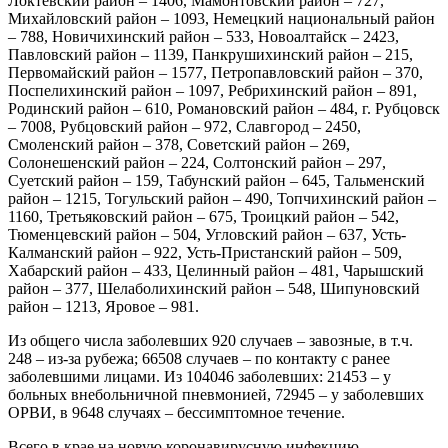
Локтевский район – 1406, Мамонтовский район – 727,
Михайловский район – 1093, Немецкий национальный район
– 788, Новичихинский район – 533, Новоалтайск – 2423,
Павловский район – 1139, Панкрушихинский район – 215,
Первомайский район – 1577, Петропавловский район – 370,
Поспелихинский район – 1097, Ребрихинский район – 891,
Родинский район – 610, Романовский район – 484, г. Рубцовск
– 7008, Рубцовский район – 972, Славгород – 2450,
Смоленский район – 378, Советский район – 269,
Солонешенский район – 224, Солтонский район – 297,
Суетский район – 159, Табунский район – 645, Тальменский
район – 1215, Тогульский район – 490, Топчихинский район –
1160, Третьяковский район – 675, Троицкий район – 542,
Тюменцевский район – 504, Угловский район – 637, Усть-
Калманский район – 922, Усть-Пристанский район – 509,
Хабарский район – 433, Целинный район – 481, Чарышский
район – 377, Шелаболихинский район – 548, Шипуновский
район – 1213, Яровое – 981.
Из общего числа заболевших 920 случаев – завозные, в т.ч.
248 – из-за рубежа; 66508 случаев – по контакту с ранее
заболевшими лицами. Из 104046 заболевших: 21453 – у
больных внебольничной пневмонией, 72945 – у заболевших
ОРВИ, в 9648 случаях – бессимптомное течение.
Всего в крае на новую коронавирусную инфекцию