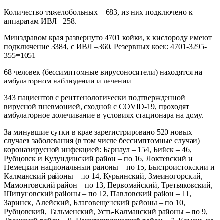
Количество тяжелобольных – 683, из них подключено к
аппаратам ИВЛ –258.
Минздравом края развернуто 4701 койки, к кислороду имеют
подключение 3384, с ИВЛ –360. Резервных коек: 4701-3295-
355=1051
68 человек (бессимптомные вирусоносители) находятся на
амбулаторном наблюдении и лечении.
343 пациентов с рентгенологически подтвержденной
вирусной пневмонией, сходной с COVID-19, проходят
амбулаторное долечивание в условиях стационара на дому.
За минувшие сутки в крае зарегистрировано 520 новых
случаев заболевания (в том числе бессимптомные случаи)
коронавирусной инфекцией: Барнаул – 154, Бийск – 46,
Рубцовск и Кулундинский район – по 16, Локтевский и
Немецкий национальный районы – по 15, Быстроистокский и
Калманский районы – по 14, Курьинский, Змеиногорский,
Мамонтовский район – по 13, Первомайский, Третьяковский,
Шипуновский районы – по 12, Павловский район – 11,
Заринск, Алейский, Благовещенский районы – по 10,
Рубцовский, Тальменский, Усть-Калманский районы – по 9,