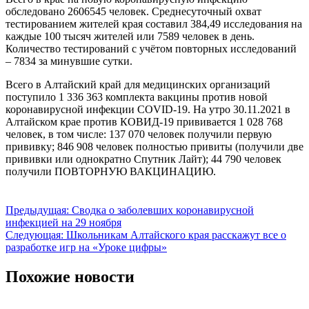
обследовано 2606545 человек. Среднесуточный охват
тестированием жителей края составил 384,49 исследования на
каждые 100 тысяч жителей или 7589 человек в день.
Количество тестирований с учётом повторных исследований
– 7834 за минувшие сутки.
Всего в Алтайский край для медицинских организаций
поступило 1 336 363 комплекта вакцины против новой
коронавирусной инфекции COVID-19. На утро 30.11.2021 в
Алтайском крае против КОВИД-19 прививается 1 028 768
человек, в том числе: 137 070 человек получили первую
прививку; 846 908 человек полностью привиты (получили две
прививки или однократно Спутник Лайт); 44 790 человек
получили ПОВТОРНУЮ ВАКЦИНАЦИЮ.
Навигация
Предыдущая:
Сводка о заболевших коронавирусной
инфекцией на 29 ноября
по
Следующая:
Школьникам Алтайского края расскажут все о
записям
разработке игр на «Уроке цифры»
Похожие новости