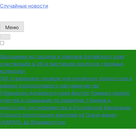
Случайные новости
Меню
Школьники из городов и районов Алтайского края
участвовали в 26-м фестивале экологов «Зеленые
колокола»
145 стажировок провели для алтайских подростков в
рамках корпоративного наставничества
Губернатор Алтайского края Виктор Томенко принял
участие в совещании по развитию туризма и
индустрии гостеприимства в Российской Федерации
Открыта регистрация зрителей на Гранд-финал
«КАРДО» во Владивостоке