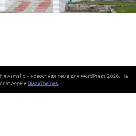
Newsmatic - новостная тема для WordPress 2026. На
платформе
BlazeThemes
.