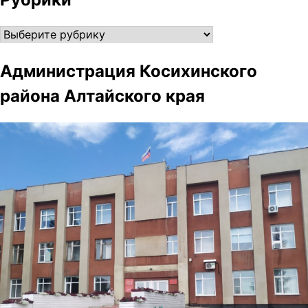
Рубрики
Администрация Косихинского
района Алтайского края