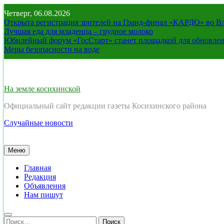
Перейти
Четверг, 06.08.2026
к
Открыта регистрация зрителей на Гранд-финал «КАРДО» во В
содержимому
Лучшая еда для младенца – грудное молоко
Юбилейный форум «ГосСтарт» станет площадкой для обновлен
Меры безопасности на воде
На земле косихинской
Официальный сайт редакции газеты Косихинского района
Случайные новости
Меню
Главная
Редакция
Объявления
Нам пишут
Найти: