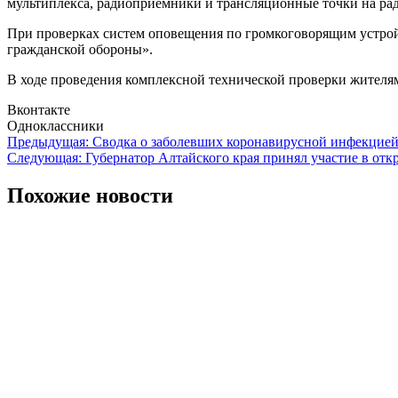
мультиплекса, радиоприемники и трансляционные точки на р
При проверках систем оповещения по громкоговорящим устройс
гражданской обороны».
В ходе проведения комплексной технической проверки жителям
Вконтакте
Одноклассники
Навигация
Предыдущая:
Сводка о заболевших коронавирусной инфекцией 
Следующая:
Губернатор Алтайского края принял участие в от
по
записям
Похожие новости