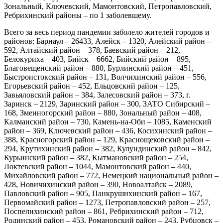
Зональный, Ключевский, Мамонтовский, Петропавловский,
Ребрихинский районы – по 1 заболевшему.
Всего за весь период пандемии заболело жителей городов и
районов: Барнаул – 26433, Алейск – 1320, Алейский район –
592, Алтайский район – 378, Баевский район – 212,
Белокуриха – 403, Бийск – 6662, Бийский район – 895,
Благовещенский район – 880, Бурлинский район – 451,
Быстроистокский район – 131, Волчихинский район – 556,
Егорьевский район – 452, Ельцовский район – 125,
Завьяловский район – 384, Залесовский район – 373, г.
Заринск – 2129, Заринский район – 300, ЗАТО Сибирский –
168, Змеиногорский район – 880, Зональный район – 408,
Калманский район – 730, Камень-на-Оби – 1085, Каменский
район – 369, Ключевский район – 436, Косихинский район –
388, Красногорский район – 129, Краснощековский район –
294, Крутихинский район – 382, Кулундинский район – 842,
Курьинский район – 382, Кытмановский район – 254,
Локтевский район – 1044, Мамонтовский район – 440,
Михайловский район – 772, Немецкий национальный район –
428, Новичихинский район – 390, Новоалтайск – 2089,
Павловский район – 905, Панкрушихинский район – 167,
Первомайский район – 1273, Петропавловский район – 257,
Поспелихинский район – 861, Ребрихинский район – 712,
Родинский район – 453, Романовский район – 243, Рубцовск –