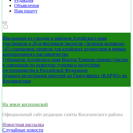
Редакция
Объявления
Нам пишут
Школьники из городов и районов Алтайского края
участвовали в 26-м фестивале экологов «Зеленые колокола»
145 стажировок провели для алтайских подростков в рамках
корпоративного наставничества
Губернатор Алтайского края Виктор Томенко принял участие
в совещании по развитию туризма и индустрии
гостеприимства в Российской Федерации
Открыта регистрация зрителей на Гранд-финал «КАРДО» во
Владивостоке
На земле косихинской
Официальный сайт редакции газеты Косихинского района
Новостная рассылка
Случайные новости