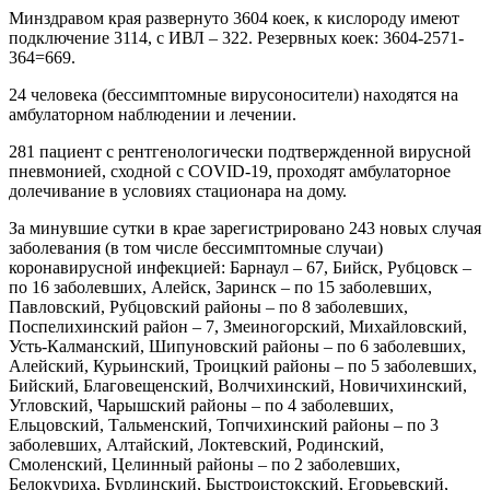
Минздравом края развернуто 3604 коек, к кислороду имеют
подключение 3114, с ИВЛ – 322. Резервных коек: 3604-2571-
364=669.
24 человека (бессимптомные вирусоносители) находятся на
амбулаторном наблюдении и лечении.
281 пациент с рентгенологически подтвержденной вирусной
пневмонией, сходной с COVID-19, проходят амбулаторное
долечивание в условиях стационара на дому.
За минувшие сутки в крае зарегистрировано 243 новых случая
заболевания (в том числе бессимптомные случаи)
коронавирусной инфекцией: Барнаул – 67, Бийск, Рубцовск –
по 16 заболевших, Алейск, Заринск – по 15 заболевших,
Павловский, Рубцовский районы – по 8 заболевших,
Поспелихинский район – 7, Змеиногорский, Михайловский,
Усть-Калманский, Шипуновский районы – по 6 заболевших,
Алейский, Курьинский, Троицкий районы – по 5 заболевших,
Бийский, Благовещенский, Волчихинский, Новичихинский,
Угловский, Чарышский районы – по 4 заболевших,
Ельцовский, Тальменский, Топчихинский районы – по 3
заболевших, Алтайский, Локтевский, Родинский,
Смоленский, Целинный районы – по 2 заболевших,
Белокуриха, Бурлинский, Быстроистокский, Егорьевский,