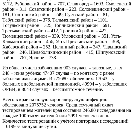
5172, Рубцовский район – 707, Славгород – 1693, Смоленский
район – 311, Советский район – 223, Солонешенский район –
181, Солтонский район – 249, Суетский район – 81,
Табунский район – 376, Тальменский район – 1101,
Тогульский район – 325, Топчихинский район – 691,
Третьяковский район – 412, Троицкий район – 422,
Тюменцевский район – 339, Угловский район – 351, Усть-
Калманский район – 456, Усть-Пристанский район – 368,
Хабарский район – 252, Целинный район – 347, Чарышский
район – 246, Шелаболихинский район – 415, Шипуновский
район – 767, Яровое – 738.
Из общего числа заболевших 903 случаев – завозные, в т.ч.
248 – из-за рубежа; 47407 случая – по контакту с ранее
заболевшими лицами. Из 75680 заболевших: 17043 – у
больных внебольничной пневмонией, 49994 – у заболевших
ОРВИ, в 8643 случаях – бессимптомное течение.
Всего в крае на новую коронавирусную инфекцию
обследовано 2075752 человек. Среднесуточный охват
тестированием жителей края составил 246,80 исследования на
каждые 100 тысяч жителей или 5991 человек в день.
Количество тестирований с учётом повторных исследований
– 6199 за минувшие сутки.