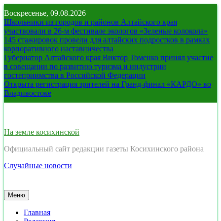
Перейти
Воскресенье, 09.08.2026
к
Школьники из городов и районов Алтайского края
содержимому
участвовали в 26-м фестивале экологов «Зеленые колокола»
145 стажировок провели для алтайских подростков в рамках
корпоративного наставничества
Губернатор Алтайского края Виктор Томенко принял участие
в совещании по развитию туризма и индустрии
гостеприимства в Российской Федерации
Открыта регистрация зрителей на Гранд-финал «КАРДО» во
Владивостоке
На земле косихинской
Официальный сайт редакции газеты Косихинского района
Случайные новости
Меню
Главная