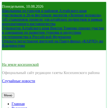
Перейти
Понедельник, 10.08.2026
к
Школьники из городов и районов Алтайского края
содержимому
участвовали в 26-м фестивале экологов «Зеленые колокола»
145 стажировок провели для алтайских подростков в рамках
корпоративного наставничества
Губернатор Алтайского края Виктор Томенко принял участие
в совещании по развитию туризма и индустрии
гостеприимства в Российской Федерации
Открыта регистрация зрителей на Гранд-финал «КАРДО» во
Владивостоке
На земле косихинской
Официальный сайт редакции газеты Косихинского района
Случайные новости
Меню
Главная