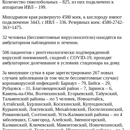
Количество тяжелобольных – 825, из них подключено к
аппаратам ИВЛ – 199.
Минздравом края развернуто 4580 коек, к кислороду имеют
подключение 3443, с ИВЛ – 336. Резервных коек: 4580-2742-
363=1475.
32 человека (бессимптомные вирусоносители) находятся на
амбулаторном наблюдении и лечении.
506 пациентов с рентгенологически подтвержденной
вирусной пневмонией, сходной с COVID-19, проходят
амбулаторное долечивание в условиях стационара на дому.
За минувшие сутки в крае зарегистрировано 267 новых
случаев заболевания (в том числе бессимптомные случаи)
коронавирусной инфекцией: Барнаул – 79, Бийск – 29,
Рубцовск – 11, Благовещенский район – 7, Заринск – 6,
Камень-на-Оби, Волчихинский, Егорьевский, Табунский,
Тальменский районы – по 5 человек, Новоалтайск,
Алтайский, Бурлинский, Косихинский, Кулундинский,
Курьинский, Локтевский, Михайловский, Поспелихинский,
Романовский, Солтонский, Усть-Калманский районы – по 4
заболевших, Славгород, Алейский, Змеиногорский,
Калманский, Ключевский, Мамонтовский, Новичихинский,