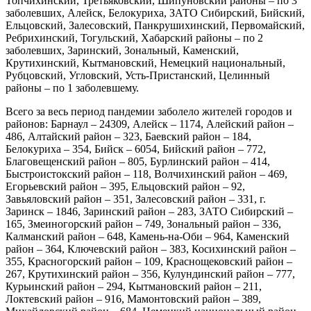
Топчихинский, Третьяковский, Шипуновский районы – по 3
заболевших, Алейск, Белокуриха, ЗАТО Сибирский, Бийский,
Ельцовский, Залесовский, Панкрушихинский, Первомайский,
Ребрихинский, Тогульский, Хабарский районы – по 2
заболевших, Заринский, Зональный, Каменский,
Крутихинский, Кытмановский, Немецкий национальный,
Рубцовский, Угловский, Усть-Пристанский, Целинный
районы – по 1 заболевшему.
Всего за весь период пандемии заболело жителей городов и
районов: Барнаул – 24309, Алейск – 1174, Алейский район –
486, Алтайский район – 323, Баевский район – 184,
Белокуриха – 354, Бийск – 6054, Бийский район – 772,
Благовещенский район – 805, Бурлинский район – 414,
Быстроистокский район – 118, Волчихинский район – 469,
Егорьевский район – 395, Ельцовский район – 92,
Завьяловский район – 351, Залесовский район – 331, г.
Заринск – 1846, Заринский район – 283, ЗАТО Сибирский –
165, Змеиногорский район – 749, Зональный район – 336,
Калманский район – 648, Камень-на-Оби – 964, Каменский
район – 364, Ключевский район – 383, Косихинский район –
355, Красногорский район – 109, Краснощековский район –
267, Крутихинский район – 356, Кулундинский район – 777,
Курьинский район – 294, Кытмановский район – 211,
Локтевский район – 916, Мамонтовский район – 389,