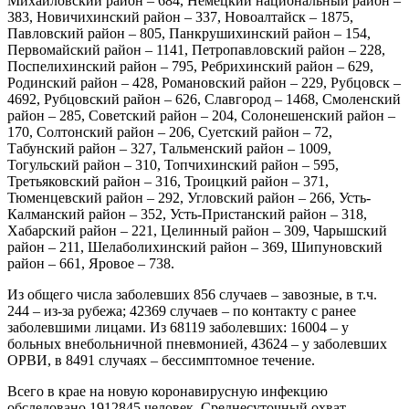
Михайловский район – 684, Немецкий национальный район –
383, Новичихинский район – 337, Новоалтайск – 1875,
Павловский район – 805, Панкрушихинский район – 154,
Первомайский район – 1141, Петропавловский район – 228,
Поспелихинский район – 795, Ребрихинский район – 629,
Родинский район – 428, Романовский район – 229, Рубцовск –
4692, Рубцовский район – 626, Славгород – 1468, Смоленский
район – 285, Советский район – 204, Солонешенский район –
170, Солтонский район – 206, Суетский район – 72,
Табунский район – 327, Тальменский район – 1009,
Тогульский район – 310, Топчихинский район – 595,
Третьяковский район – 316, Троицкий район – 371,
Тюменцевский район – 292, Угловский район – 266, Усть-
Калманский район – 352, Усть-Пристанский район – 318,
Хабарский район – 221, Целинный район – 309, Чарышский
район – 211, Шелаболихинский район – 369, Шипуновский
район – 661, Яровое – 738.
Из общего числа заболевших 856 случаев – завозные, в т.ч.
244 – из-за рубежа; 42369 случаев – по контакту с ранее
заболевшими лицами. Из 68119 заболевших: 16004 – у
больных внебольничной пневмонией, 43624 – у заболевших
ОРВИ, в 8491 случаях – бессимптомное течение.
Всего в крае на новую коронавирусную инфекцию
обследовано 1912845 человек. Среднесуточный охват