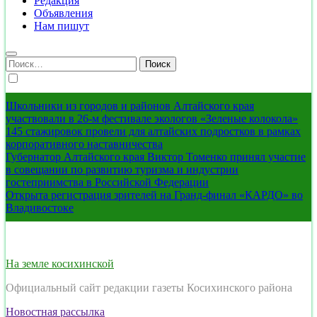
Редакция
Объявления
Нам пишут
Найти:
Школьники из городов и районов Алтайского края
участвовали в 26-м фестивале экологов «Зеленые колокола»
145 стажировок провели для алтайских подростков в рамках
корпоративного наставничества
Губернатор Алтайского края Виктор Томенко принял участие
в совещании по развитию туризма и индустрии
гостеприимства в Российской Федерации
Открыта регистрация зрителей на Гранд-финал «КАРДО» во
Владивостоке
На земле косихинской
Официальный сайт редакции газеты Косихинского района
Новостная рассылка