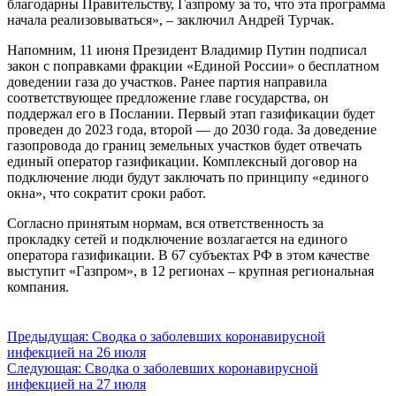
благодарны Правительству, Газпрому за то, что эта программа
начала реализовываться», – заключил Андрей Турчак.
Напомним, 11 июня Президент Владимир Путин подписал
закон с поправками фракции «Единой России» о бесплатном
доведении газа до участков. Ранее партия направила
соответствующее предложение главе государства, он
поддержал его в Послании. Первый этап газификации будет
проведен до 2023 года, второй — до 2030 года. За доведение
газопровода до границ земельных участков будет отвечать
единый оператор газификации. Комплексный договор на
подключение люди будут заключать по принципу «единого
окна», что сократит сроки работ.
Согласно принятым нормам, вся ответственность за
прокладку сетей и подключение возлагается на единого
оператора газификации. В 67 субъектах РФ в этом качестве
выступит «Газпром», в 12 регионах – крупная региональная
компания.
Навигация
Предыдущая:
Сводка о заболевших коронавирусной
инфекцией на 26 июля
по
Следующая:
Сводка о заболевших коронавирусной
записям
инфекцией на 27 июля