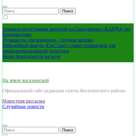
Найти:
Открыта регистрация зрителей на Гранд-финал «КАРДО» во
Владивостоке
Лучшая еда для младенца – грудное молоко
Юбилейный форум «ГосСтарт» станет площадкой для
обновления кадровой политики
Меры безопасности на воде
На земле косихинской
Официальный сайт редакции газеты Косихинского района
Новостная рассылка
Случайные новости
Найти: