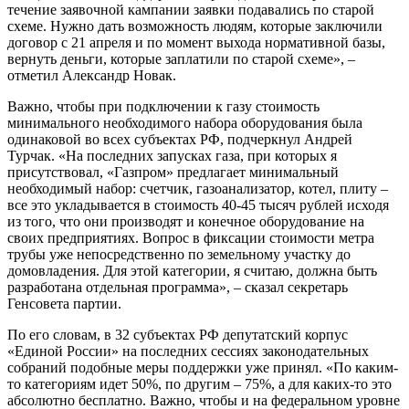
течение заявочной кампании заявки подавались по старой
схеме. Нужно дать возможность людям, которые заключили
договор с 21 апреля и по момент выхода нормативной базы,
вернуть деньги, которые заплатили по старой схеме», –
отметил Александр Новак.
Важно, чтобы при подключении к газу стоимость
минимального необходимого набора оборудования была
одинаковой во всех субъектах РФ, подчеркнул Андрей
Турчак. «На последних запусках газа, при которых я
присутствовал, «Газпром» предлагает минимальный
необходимый набор: счетчик, газоанализатор, котел, плиту –
все это укладывается в стоимость 40-45 тысяч рублей исходя
из того, что они производят и конечное оборудование на
своих предприятиях. Вопрос в фиксации стоимости метра
трубы уже непосредственно по земельному участку до
домовладения. Для этой категории, я считаю, должна быть
разработана отдельная программа», – сказал секретарь
Генсовета партии.
По его словам, в 32 субъектах РФ депутатский корпус
«Единой России» на последних сессиях законодательных
собраний подобные меры поддержки уже принял. «По каким-
то категориям идет 50%, по другим – 75%, а для каких-то это
абсолютно бесплатно. Важно, чтобы и на федеральном уровне