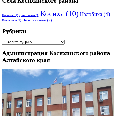
Села Косихинского района
Косиха
(10)
Налобиха
(4)
Каркавино
(1)
Контошино
(1)
Полковниково
(2)
Плотниково
(1)
Рубрики
Рубрики
Администрация Косихинского района
Алтайского края