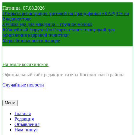
Перейти
Пятница, 07.08.2026
к
Открыта регистрация зрителей на Гранд-финал «КАРДО» во
содержимому
Владивостоке
Лучшая еда для младенца – грудное молоко
Юбилейный форум «ГосСтарт» станет площадкой для
обновления кадровой политики
Меры безопасности на воде
На земле косихинской
Официальный сайт редакции газеты Косихинского района
Случайные новости
Меню
Главная
Редакция
Объявления
Нам пишут