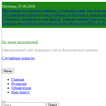
Перейти
Пятница, 07.08.2026
к
Школьники из городов и районов Алтайского края участвовали 
содержимому
145 стажировок провели для алтайских подростков в рамках к
Губернатор Алтайского края Виктор Томенко принял участие 
Открыта регистрация зрителей на Гранд-финал «КАРДО» во В
На земле косихинской
Официальный сайт редакции газеты Косихинского района
Случайные новости
Меню
Главная
Редакция
Объявления
Нам пишут
Найти: