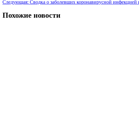
Следующая:
Сводка о заболевших коронавирусной инфекцией 
по
записям
Похожие новости