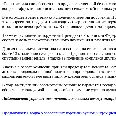
«Решение задач по обеспечению продовольственной безопасно
вопросы эффективного использования сельскохозяйственных уг
В настоящее время в рамках исполнения перечня поручений П
законопроектов, предусматривающих совершенствование порядка
в том числе невостребованных. В настоящее время законопроек
Также во исполнение поручения Президента Российской Федера
оборот земель сельскохозяйственного назначения и развития 
Данная программа рассчитана на десять лет, на ее реализацию 
более 13 миллионов гектаров земель. Предполагается выполнен
опустыниванием земель, а также выполнение комплекса других
Участие в работе комиссии приняли председатель комитета Го
аграрно-продовольственной политике и природопользованию С
рассматриваемой теме выступили руководители органов управ
В ходе выступлений рассмотрены основные параметры государ
оборот неиспользуемой пашни, особое внимание уделено лучш
Подготовлено управлением печати и массовых коммуникаций
Навигация
Предыдущая:
Сводка о заболевших коронавирусной инфекцией