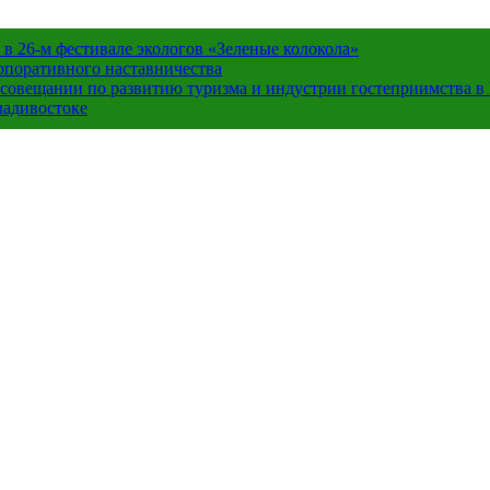
в 26-м фестивале экологов «Зеленые колокола»
орпоративного наставничества
в совещании по развитию туризма и индустрии гостеприимства 
ладивостоке