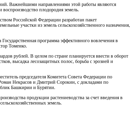
шений. Важнейшими направлениями этой работы являются
и воспроизводство плодородия земель.
ством Российской Федерации разработан пакет
мельные участки из земель сельскохозяйственного назначения,
а Государственная программа эффективного вовлечения в
ктор Томенко.
ардов рублей. В целом по стране планируется ввести в оборот
тков, высадка лесозащитных полос, борьба с эрозией и
еститель председателя Комитета Совета Федерации по
Роман Некрасов и Дмитрий Сорокин, с докладами по
ублик Башкирии и Бурятии.
оизводства продукции растениеводства за счет введения в
сельскохозяйственных земель.