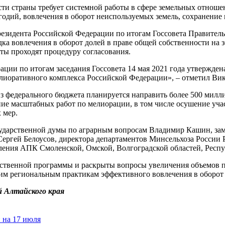
сти страны требует системной работы в сфере земельных отно
одий, вовлечения в оборот неиспользуемых земель, сохранение 
резидента Российской Федерации по итогам Госсовета Правитель
 вовлечения в оборот долей в праве общей собственности на зе
ты проходят процедуру согласования.
ции по итогам заседания Госсовета 14 мая 2021 года утвержден
мелиоративного комплекса Российской Федерации», – отметил Ви
из федерального бюджета планируется направить более 500 милли
ие масштабных работ по мелиорации, в том числе осушение учас
 мер.
сударственной думы по аграрным вопросам Владимир Кашин, зам
ергей Белоусов, директора департаментов Минсельхоза России 
ления АПК Смоленской, Омской, Волгоградской областей, Респ
ственной программы и раскрыты вопросы увеличения объемов пр
им региональным практикам эффективного вовлечения в оборот 
 Алтайского края
 на 17 июля