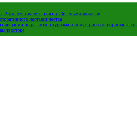
в 26-м фестивале экологов «Зеленые колокола»
орпоративного наставничества
в совещании по развитию туризма и индустрии гостеприимства 
ладивостоке