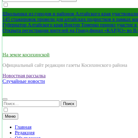
Школьники из городов и районов Алтайского края участвовали 
145 стажировок провели для алтайских подростков в рамках к
Губернатор Алтайского края Виктор Томенко принял участие 
Открыта регистрация зрителей на Гранд-финал «КАРДО» во В
На земле косихинской
Официальный сайт редакции газеты Косихинского района
Новостная рассылка
Случайные новости
Найти:
Меню
Главная
Редакция