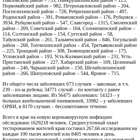
Павловский район – 753, Панкрушихинский район – 125,
Первомайский район – 982, Петропавловский район – 204,
Поспелихинский район – 728, Ребрихинский район – 497,
Родинский район – 391, Романовский район – 176, Рубцовск –
3934, Рубцовский район – 547, Славгород – 1315, Смоленский
район – 269, Советский район – 164, Солонешенский район –
114, Солтонский район – 154, Суетский район – 58,
Табунский район – 261, Тальменский район – 846, Тогульский
район – 268, Топчихинский район – 454, Третьяковский район
– 225, Троицкий район – 308, Тюменцевский район – 175,
Угловский район – 193, Усть-Калманский район – 231, Усть-
Пристанский район – 227, Хабарский район – 169, Целинный
район – 246, Чарышский район – 150, Шелаболихинский
район – 266, Шипуновский район – 544, Яровое – 715.
Из общего числа заболевших 673 случаев – завозные, в т.ч.
239 – из-за рубежа; 34771 случай – по контакту с ранее
заболевшими лицами. Из 56475 заболевших: 14323 – у
больных внебольничной пневмонией, 33982 – у заболевших
ОРВИ, в 8170 случаях – бессимптомное течение.
Всего в крае на новую коронавирусную инфекцию
обследовано 1629218 человек. Среднесуточный охват
тестированием жителей края составил 267,66 исследования на
каждые 100 тысяч жителей или 8405 человек в день.
Количество тестирований с учётом повторных исследований