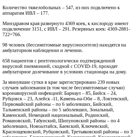
Количество тяжелобольных – 547, из них подключено к
аппаратам ИВЛ – 177.
Минздравом края развернуто 4369 коек, к кислороду имеют
подключение 3151, с ИВЛ – 291. Резервных коек: 4369-2881-
722=766.
98 человек (бессимптомные вирусоносители) находятся на
амбулаторном наблюдении и лечении.
658 пациентов с рентгенологически подтвержденной
вирусной пневмонией, сходной с COVID-19, проходят
амбулаторное долечивание в условиях стационара на дому.
За минувшие сутки в крае зарегистрировано 239 новых
случаев заболевания (в том числе бессимптомные случаи)
коронавирусной инфекцией: Барнаул – 85, Бийск – 24,
Рубцовск – 23, Алейск -11, Камень-на-Оби – 8, Локтевский,
Первомайский районы – по 6 заболевших, Бийский,
Тальменский районы – по 5 заболевших, Зональный,
Каменский, Немецкий национальный, Родинский,
Романовский, Табунский, Шипуновский районы – по 4
заболевших, Новоалтайск, Баевский, Ключевский,
Краснощековский, Рубцовский, Третьяковский районы – по 3