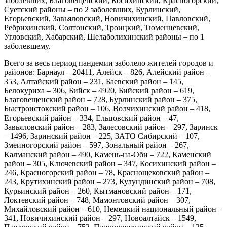
заболевших, Благовещенский, Косихинский, Красногорский,
Суетский районы – по 2 заболевших, Бурлинский,
Егорьевский, Завьяловский, Новичихинский, Павловский,
Ребрихинский, Солтонский, Троицкий, Тюменцевский,
Угловский, Хабарский, Шелаболихинский районы – по 1
заболевшему.
Всего за весь период пандемии заболело жителей городов и
районов: Барнаул – 20411, Алейск – 826, Алейский район –
353, Алтайский район – 231, Баевский район – 145,
Белокуриха – 306, Бийск – 4920, Бийский район – 619,
Благовещенский район – 728, Бурлинский район – 375,
Быстроистокский район – 106, Волчихинский район – 418,
Егорьевский район – 334, Ельцовский район – 47,
Завьяловский район – 283, Залесовский район – 297, Заринск
– 1496, Заринский район – 225, ЗАТО Сибирский – 107,
Змеиногорский район – 597, Зональный район – 267,
Калманский район – 490, Камень-на-Оби – 722, Каменский
район – 305, Ключевский район – 347, Косихинский район –
246, Красногорский район – 78, Краснощековский район –
243, Крутихинский район – 273, Кулундинский район – 708,
Курьинский район – 260, Кытмановский район – 171,
Локтевский район – 748, Мамонтовский район – 307,
Михайловский район – 610, Немецкий национальный район –
341, Новичихинский район – 297, Новоалтайск – 1549,