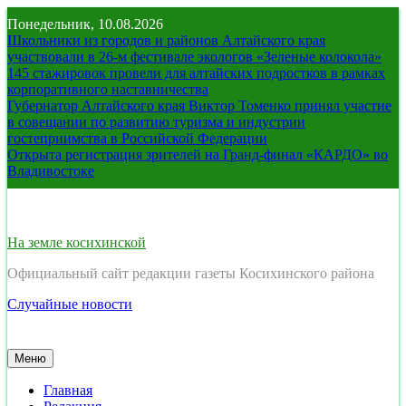
Перейти
Понедельник, 10.08.2026
к
Школьники из городов и районов Алтайского края
содержимому
участвовали в 26-м фестивале экологов «Зеленые колокола»
145 стажировок провели для алтайских подростков в рамках
корпоративного наставничества
Губернатор Алтайского края Виктор Томенко принял участие
в совещании по развитию туризма и индустрии
гостеприимства в Российской Федерации
Открыта регистрация зрителей на Гранд-финал «КАРДО» во
Владивостоке
На земле косихинской
Официальный сайт редакции газеты Косихинского района
Случайные новости
Меню
Главная