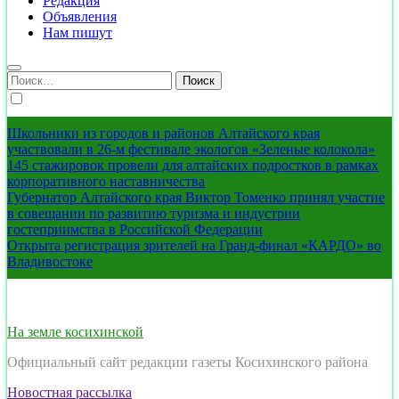
Редакция
Объявления
Нам пишут
Найти:
Школьники из городов и районов Алтайского края
участвовали в 26-м фестивале экологов «Зеленые колокола»
145 стажировок провели для алтайских подростков в рамках
корпоративного наставничества
Губернатор Алтайского края Виктор Томенко принял участие
в совещании по развитию туризма и индустрии
гостеприимства в Российской Федерации
Открыта регистрация зрителей на Гранд-финал «КАРДО» во
Владивостоке
На земле косихинской
Официальный сайт редакции газеты Косихинского района
Новостная рассылка