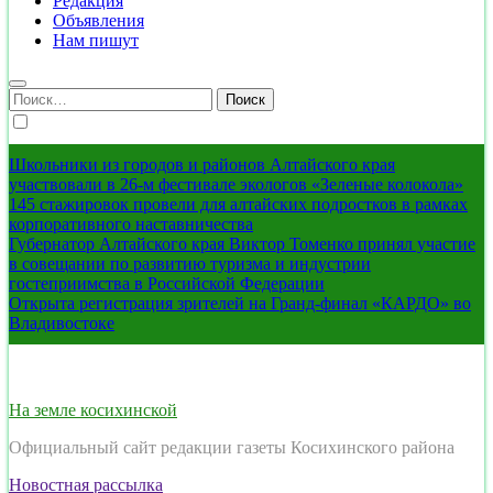
Редакция
Объявления
Нам пишут
Найти:
Школьники из городов и районов Алтайского края
участвовали в 26-м фестивале экологов «Зеленые колокола»
145 стажировок провели для алтайских подростков в рамках
корпоративного наставничества
Губернатор Алтайского края Виктор Томенко принял участие
в совещании по развитию туризма и индустрии
гостеприимства в Российской Федерации
Открыта регистрация зрителей на Гранд-финал «КАРДО» во
Владивостоке
На земле косихинской
Официальный сайт редакции газеты Косихинского района
Новостная рассылка