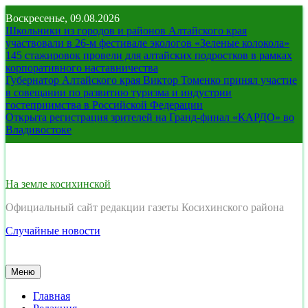
Перейти
Воскресенье, 09.08.2026
к
Школьники из городов и районов Алтайского края
содержимому
участвовали в 26-м фестивале экологов «Зеленые колокола»
145 стажировок провели для алтайских подростков в рамках
корпоративного наставничества
Губернатор Алтайского края Виктор Томенко принял участие
в совещании по развитию туризма и индустрии
гостеприимства в Российской Федерации
Открыта регистрация зрителей на Гранд-финал «КАРДО» во
Владивостоке
На земле косихинской
Официальный сайт редакции газеты Косихинского района
Случайные новости
Меню
Главная