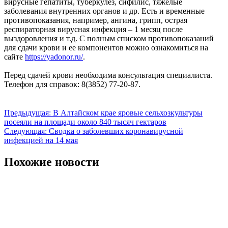
вирусные гепатиты, туберкулез, сифилис, тяжелые
заболевания внутренних органов и др. Есть и временные
противопоказания, например, ангина, грипп, острая
респираторная вирусная инфекция – 1 месяц после
выздоровления и т.д. С полным списком противопоказаний
для сдачи крови и ее компонентов можно ознакомиться на
сайте
https://yadonor.ru/
.
Перед сдачей крови необходима консультация специалиста.
Телефон для справок: 8(3852) 77-20-87.
Навигация
Предыдущая:
В Алтайском крае яровые сельхозкультуры
посеяли на площади около 840 тысяч гектаров
по
Следующая:
Сводка о заболевших коронавирусной
записям
инфекцией на 14 мая
Похожие новости