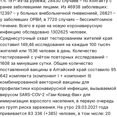
т.ч. 191– из-за рубежа; 28430 случаев – по контакту с
ранее заболевшими лицами. Из 46938 заболевших:
12397 – у больных внебольничной пневмонией, 26821 –
у заболевших ОРВИ, в 7720 случаях – бессимптомное
течение. Всего в крае на новую коронавирусную
инфекцию обследовано 1302625 человек.
Среднесуточный охват тестированием жителей края
составил 149,46 исследования на каждые 100 тысяч
жителей или 1536 человек в день. Количество
тестирований с учётом повторных исследований –
1608 за минувшие сутки. Общее количество
поставленной вакцины в Алтайский край составило 95
642 комплекта (компонент I + компонент II)
комбинированной векторной вакцины для
профилактики коронавирусной инфекции, вызываемой
вирусом SARS-COV-2 «Гам-Ковид-Вак» для
иммунизации взрослого населения, в первую очередь
из групп риска заражения. На утро 29.03.2021 года
прививается 83 336 (+385) человек, в том числе: 20