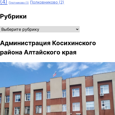
(4)
Полковниково
(2)
Плотниково
(1)
Рубрики
Рубрики
Администрация Косихинского
района Алтайского края