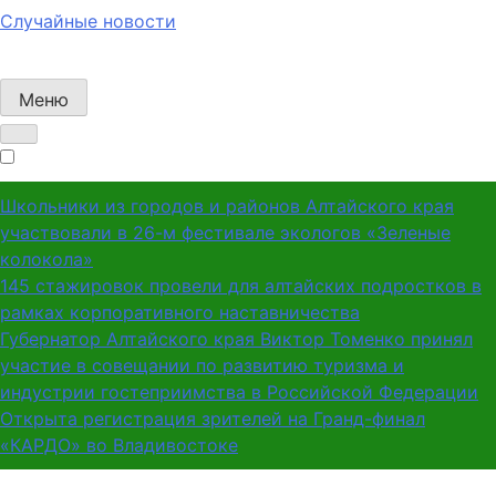
Случайные новости
Меню
Школьники из городов и районов Алтайского края
участвовали в 26-м фестивале экологов «Зеленые
колокола»
145 стажировок провели для алтайских подростков в
рамках корпоративного наставничества
Губернатор Алтайского края Виктор Томенко принял
участие в совещании по развитию туризма и
индустрии гостеприимства в Российской Федерации
Открыта регистрация зрителей на Гранд-финал
«КАРДО» во Владивостоке