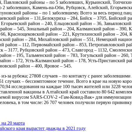
, Павловский районы – по 5 заболевших, Курьинский, Топчихин
 2 заболевших, Камень-на-Оби, Рубцовск, Алейский, Егорьевс
овский районы – по 1 заболевшему. Всего за весь период панде
аевский район – 131,Белокуриха – 284, Бийск – 3705, Бийский р
Егорьевский район – 240, Ельцовский район – 36, Завьяловский р
район – 545, Зональный район – 204, Калманский район – 390, 
 66, Краснощековский район – 221, Крутихинский район – 204, 
вский район – 284, Михайловский район – 551, Немецкий нацио
й район – 112, Первомайский район – 853, Петропавловский ра
ск – 3177, Рубцовский район – 473, Славгород – 1132, Смоленск
район – 195, Тальменский район – 783, Тогульский район – 260,
айон – 172, Усть-Калманский район – 178, Усть-Пристанский ра
овский район – 400, Яровое – 545.
– из-за рубежа; 27808 случаев – по контакту с ранее заболевшим
1 случаях – бессимптомное течение. Всего в крае на новую ко
70,94 исследования на каждые 100 тысяч жителей или 3228 чело
ставленной вакцины в Алтайский край составило 80 642 комплек
емой вирусом SARS-COV-2 «Гам-Ковид-Вак» для иммунизации вз
 человека, в том числе: 26 707 человек получили первую привив
на 20 марта
йского края вырастет дважды в 2021 году