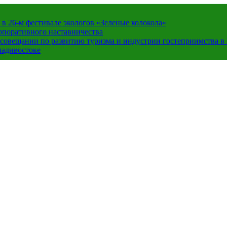
в 26-м фестивале экологов «Зеленые колокола»
орпоративного наставничества
в совещании по развитию туризма и индустрии гостеприимства 
ладивостоке