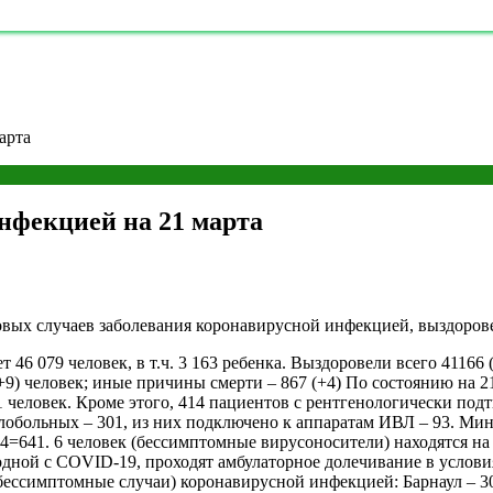
арта
нфекцией на 21 марта
овых случаев заболевания коронавирусной инфекцией, выздорове
 079 человек, в т.ч. 3 163 ребенка. Выздоровели всего 41166 (+
+9) человек; иные причины смерти – 867 (+4) По состоянию на 2
 человек. Кроме этого, 414 пациентов с рентгенологически по
лобольных – 301, из них подключено к аппаратам ИВЛ – 93. Мин
414=641. 6 человек (бессимптомные вирусоносители) находятся н
ной с COVID-19, проходят амбулаторное долечивание в условия
 бессимптомные случаи) коронавирусной инфекцией: Барнаул – 30