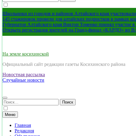
Школьники из городов и районов Алтайского края участвовали 
145 стажировок провели для алтайских подростков в рамках к
Губернатор Алтайского края Виктор Томенко принял участие 
Открыта регистрация зрителей на Гранд-финал «КАРДО» во В
На земле косихинской
Официальный сайт редакции газеты Косихинского района
Новостная рассылка
Случайные новости
Найти:
Меню
Главная
Редакция