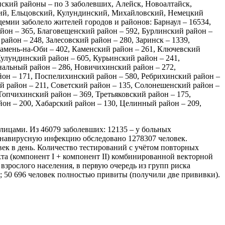
ский районы – по 3 заболевших, Алейск, Новоалтайск,
кий, Ельцовский, Кулундинский, Михайловский, Немецкий
мии заболело жителей городов и районов: Барнаул – 16534,
айон – 365, Благовещенский район – 592, Бурлинский район –
айон – 248, Залесовский район – 280, Заринск – 1339,
Камень-на-Оби – 402, Каменский район – 261, Ключевский
Кулундинский район – 605, Курьинский район – 241,
нальный район – 286, Новичихинский район – 272,
йон – 171, Поспелихинский район – 580, Ребрихинский район –
ий район – 211, Советский район – 135, Солонешенский район –
 Топчихинский район – 369, Третьяковский район – 175,
йон – 200, Хабарский район – 130, Целинный район – 209,
и лицами. Из 46079 заболевших: 12135 – у больных
ронавирусную инфекцию обследовано 1278307 человек.
век в день. Количество тестирований с учётом повторных
та (компонент I + компонент II) комбинированной векторной
рослого населения, в первую очередь из групп риска
ку; 50 696 человек полностью привиты (получили две прививки).