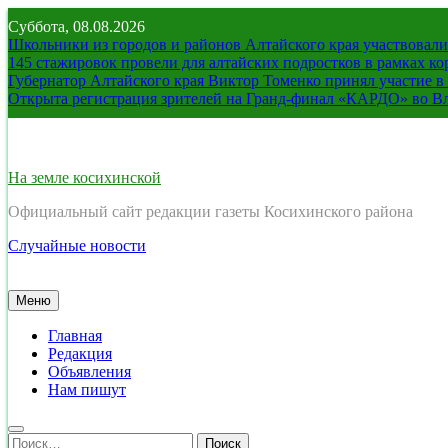
Перейти
Суббота, 08.08.2026
к
Школьники из городов и районов Алтайского края участвовали 
содержимому
145 стажировок провели для алтайских подростков в рамках к
Губернатор Алтайского края Виктор Томенко принял участие 
Открыта регистрация зрителей на Гранд-финал «КАРДО» во В
На земле косихинской
Официальный сайт редакции газеты Косихинского района
Случайные новости
Меню
Главная
Редакция
Объявления
Нам пишут
Найти: