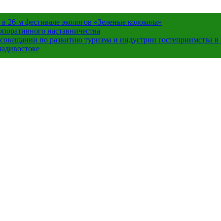
в 26-м фестивале экологов «Зеленые колокола»
орпоративного наставничества
в совещании по развитию туризма и индустрии гостеприимства 
ладивостоке