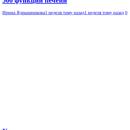
500 функций печени
Ирина Ядрышникова
1 неделя тому назад
1 неделя тому назад
0