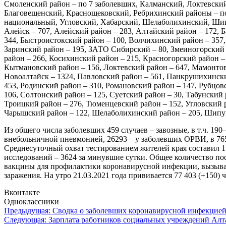
Смоленский район – по 7 заболевших, Калманский, Локтевский
Благовещенский, Краснощековский, Ребрихинский районы – по
национальный, Угловский, Хабарский, Шелаболихинский, Шипун
Алейск – 707, Алейский район – 283, Алтайский район – 172, Б
344, Быстроистокский район – 100, Волчихинский район – 357, 
Заринский район – 195, ЗАТО Сибирский – 80, Змеиногорский 
район – 266, Косихинский район – 215, Красногорский район –
Кытмановский район – 156, Локтевский район – 647, Мамонто
Новоалтайск – 1324, Павловский район – 561, Панкрушихински
453, Родинский район – 310, Романовский район – 147, Рубцов
106, Солтонский район – 125, Суетский район – 30, Табунский 
Троицкий район – 276, Тюменцевский район – 152, Угловский р
Чарышский район – 122, Шелаболихинский район – 205, Шипун
Из общего числа заболевших 459 случаев – завозные, в т.ч. 190
внебольничной пневмонией, 26293 – у заболевших ОРВИ, в 765
Среднесуточный охват тестированием жителей края составил 1
исследований – 3624 за минувшие сутки. Общее количество по
вакцины для профилактики коронавирусной инфекции, вызыва
заражения. На утро 21.03.2021 года прививается 77 403 (+150)
Вконтакте
Одноклассники
Навигация
Предыдущая:
Сводка о заболевших коронавирусной инфекцией 
Следующая:
Зарплата работников социальных учреждений Алта
по