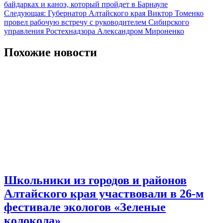
по
байдарках и каноэ, который пройдет в Барнауле
записям
Следующая:
Губернатор Алтайского края Виктор Томенко
провел рабочую встречу с руководителем Сибирского
управления Ростехнадзора Александром Мироненко
Похожие новости
Школьники из городов и районов
Алтайского края участвовали в 26-м
фестивале экологов «Зеленые
колокола»