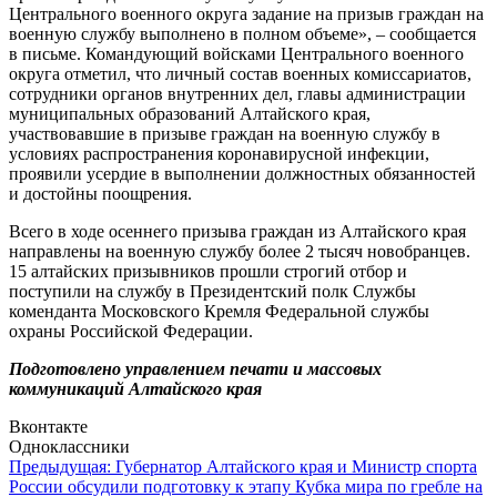
Центрального военного округа задание на призыв граждан на
военную службу выполнено в полном объеме», – сообщается
в письме. Командующий войсками Центрального военного
округа отметил, что личный состав военных комиссариатов,
сотрудники органов внутренних дел, главы администрации
муниципальных образований Алтайского края,
участвовавшие в призыве граждан на военную службу в
условиях распространения коронавирусной инфекции,
проявили усердие в выполнении должностных обязанностей
и достойны поощрения.
Всего в ходе осеннего призыва граждан из Алтайского края
направлены на военную службу более 2 тысяч новобранцев.
15 алтайских призывников прошли строгий отбор и
поступили на службу в Президентский полк Службы
коменданта Московского Кремля Федеральной службы
охраны Российской Федерации.
Подготовлено управлением печати и массовых
коммуникаций Алтайского края
Вконтакте
Одноклассники
Навигация
Предыдущая:
Губернатор Алтайского края и Министр спорта
России обсудили подготовку к этапу Кубка мира по гребле на