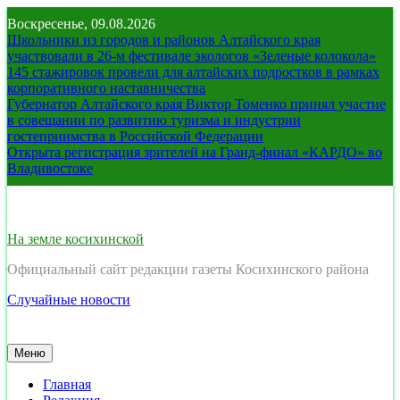
Перейти
Воскресенье, 09.08.2026
к
Школьники из городов и районов Алтайского края
содержимому
участвовали в 26-м фестивале экологов «Зеленые колокола»
145 стажировок провели для алтайских подростков в рамках
корпоративного наставничества
Губернатор Алтайского края Виктор Томенко принял участие
в совещании по развитию туризма и индустрии
гостеприимства в Российской Федерации
Открыта регистрация зрителей на Гранд-финал «КАРДО» во
Владивостоке
На земле косихинской
Официальный сайт редакции газеты Косихинского района
Случайные новости
Меню
Главная