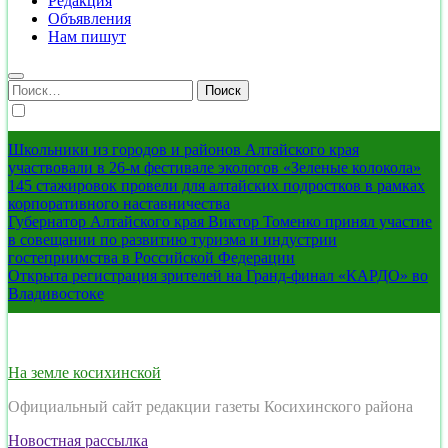
Редакция
Объявления
Нам пишут
Найти:
Школьники из городов и районов Алтайского края
участвовали в 26-м фестивале экологов «Зеленые колокола»
145 стажировок провели для алтайских подростков в рамках
корпоративного наставничества
Губернатор Алтайского края Виктор Томенко принял участие
в совещании по развитию туризма и индустрии
гостеприимства в Российской Федерации
Открыта регистрация зрителей на Гранд-финал «КАРДО» во
Владивостоке
На земле косихинской
Официальный сайт редакции газеты Косихинского района
Новостная рассылка