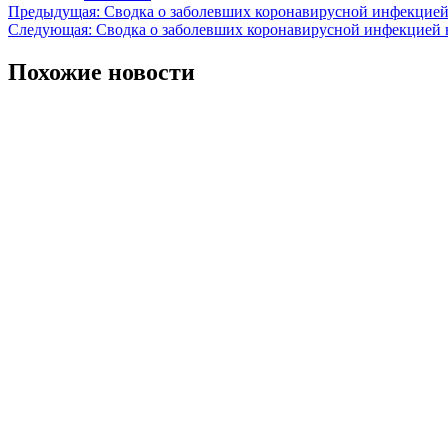
Навигация
Предыдущая:
Сводка о заболевших коронавирусной инфекцией 
Следующая:
Сводка о заболевших коронавирусной инфекцией 
по
записям
Похожие новости