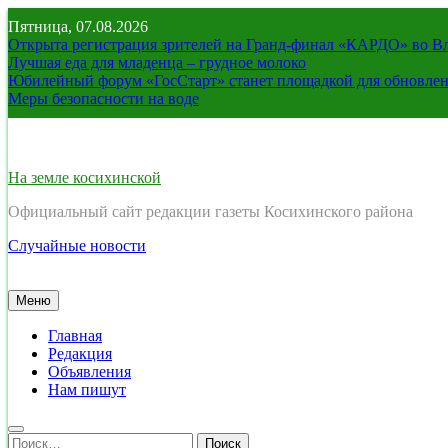
Перейти
Пятница, 07.08.2026
к
Открыта регистрация зрителей на Гранд-финал «КАРДО» во В
содержимому
Лучшая еда для младенца – грудное молоко
Юбилейный форум «ГосСтарт» станет площадкой для обновлен
Меры безопасности на воде
На земле косихинской
Официальный сайт редакции газеты Косихинского района
Случайные новости
Меню
Главная
Редакция
Объявления
Нам пишут
Найти: