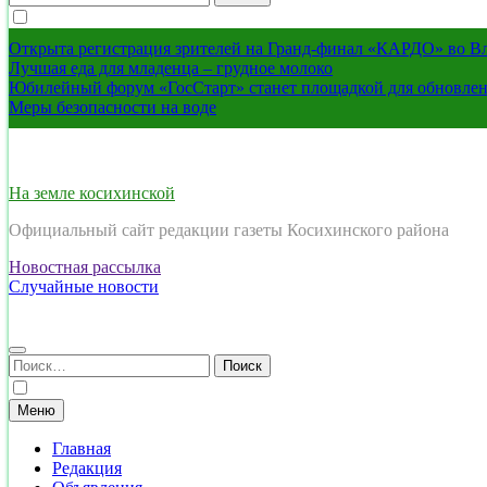
Открыта регистрация зрителей на Гранд-финал «КАРДО» во В
Лучшая еда для младенца – грудное молоко
Юбилейный форум «ГосСтарт» станет площадкой для обновлен
Меры безопасности на воде
На земле косихинской
Официальный сайт редакции газеты Косихинского района
Новостная рассылка
Случайные новости
Найти:
Меню
Главная
Редакция