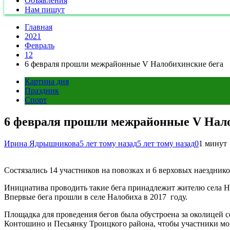
Объявления
Нам пишут
Главная
2021
Февраль
12
6 февраля прошли межрайонные V Налобихинские бега
Картина дня
Праздник
Спорт
6 февраля прошли межрайонные V Нало
Ирина Ядрышникова
5 лет тому назад
5 лет тому назад
0
1 минут
Состязались 14 участников на повозках и 6 верховых наездник
Инициатива проводить такие бега принадлежит жителю села Н
Впервые бега прошли в селе Налобиха в 2017 году.
Площадка для проведения бегов была обустроена за околицей с
Контошино и Песьянку Троицкого района, чтобы участники мо