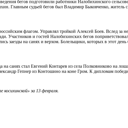
ведения бегов подготовили работники Налобихинского сельсове
хин. Главным судьей бегов был Владимир Быковченко, житель с
.
оссийским флагом. Управлял тройкой Алексей Боев. Вслед за н
шади. Участников и гостей Налобихинских бегов поприветствова
ись заезды на санях и верхом. Болельщики, которых в этот день
а на санях стал Евгений Контарев из села Полковниково на лоша
лександр Гепнер из Контошино на коне Гром. К дипломам побед
 косихинской» за 13 февраля.