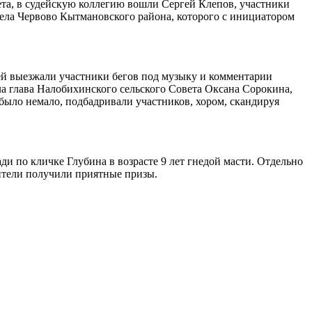
та, в судейскую коллегию вошли Сергей Клепов, участники
ела Червово Кытмановского района, которого с инициатором
ей выезжали участники бегов под музыку и комментарии
ла глава Налобихинского сельского Совета Оксана Сорокина,
 было немало, подбадривали участников, хором, скандируя
ди по кличке Глубина в возрасте 9 лет гнедой масти. Отдельно
ители получили приятные призы.