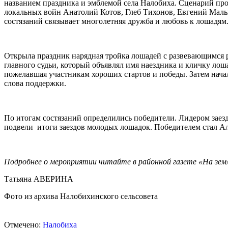
названием праздника и эмблемой села Налобиха. Сценарий про
локальных войн Анатолий Котов, Глеб Тихонов, Евгений Малы
состязаний связывает многолетняя дружба и любовь к лошадям
Открыла праздник нарядная тройка лошадей с развевающимся р
главного судьи, который объявлял имя наездника и кличку ло
пожелавшая участникам хороших стартов и победы. Затем начал
слова поддержки.
По итогам состязаний определились победители. Лидером заезд
подвели итоги заездов молодых лошадок. Победителем стал А
Подробнее о мероприятии читайте в районной газете «На земле
Татьяна АВЕРИНА
Фото из архива Налобихинского сельсовета
Отмечено:
Налобиха