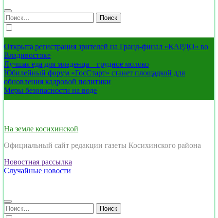
Найти:
Открыта регистрация зрителей на Гранд-финал «КАРДО» во
Владивостоке
Лучшая еда для младенца – грудное молоко
Юбилейный форум «ГосСтарт» станет площадкой для
обновления кадровой политики
Меры безопасности на воде
На земле косихинской
Официальный сайт редакции газеты Косихинского района
Новостная рассылка
Случайные новости
Найти: