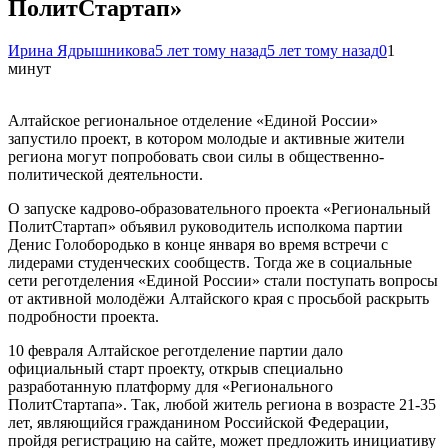
ПолитСтартап»
Ирина Ядрышникова
5 лет тому назад
5 лет тому назад
0
1
минут
Алтайское региональное отделение «Единой России»
запустило проект, в котором молодые и активные жители
региона могут попробовать свои силы в общественно-
политической деятельности.
О запуске кадрово-образовательного проекта «Региональный
ПолитСтартап» объявил руководитель исполкома партии
Денис Голобородько в конце января во время встречи с
лидерами студенческих сообществ. Тогда же в социальные
сети реготделения «Единой России» стали поступать вопросы
от активной молодёжи Алтайского края с просьбой раскрыть
подробности проекта.
10 февраля Алтайское реготделение партии дало
официальный старт проекту, открыв специально
разработанную платформу для «Регионального
ПолитСтартапа». Так, любой житель региона в возрасте 21-35
лет, являющийся гражданином Российской Федерации,
пройдя регистрацию на сайте, может предложить инициативу