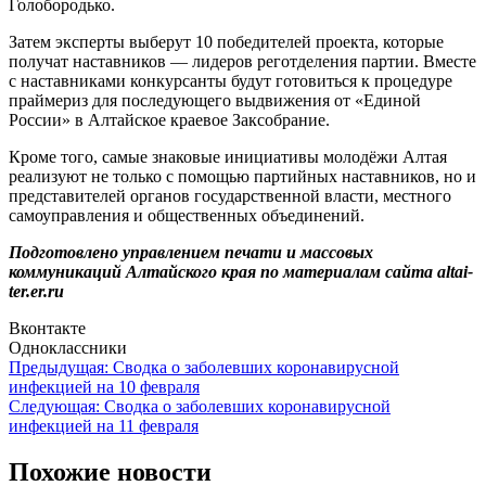
Голобородько.
Затем эксперты выберут 10 победителей проекта, которые
получат наставников — лидеров реготделения партии. Вместе
с наставниками конкурсанты будут готовиться к процедуре
праймериз для последующего выдвижения от «Единой
России» в Алтайское краевое Заксобрание.
Кроме того, самые знаковые инициативы молодёжи Алтая
реализуют не только с помощью партийных наставников, но и
представителей органов государственной власти, местного
самоуправления и общественных объединений.
Подготовлено управлением печати и массовых
коммуникаций Алтайского края по материалам сайта altai-
ter.er.ru
Вконтакте
Одноклассники
Навигация
Предыдущая:
Сводка о заболевших коронавирусной
инфекцией на 10 февраля
по
Следующая:
Сводка о заболевших коронавирусной
записям
инфекцией на 11 февраля
Похожие новости