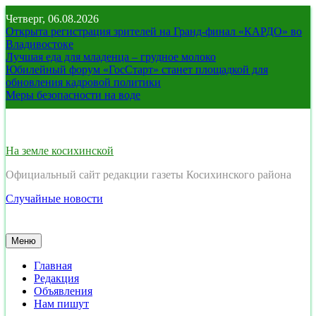
Перейти
Четверг, 06.08.2026
к
Открыта регистрация зрителей на Гранд-финал «КАРДО» во
содержимому
Владивостоке
Лучшая еда для младенца – грудное молоко
Юбилейный форум «ГосСтарт» станет площадкой для
обновления кадровой политики
Меры безопасности на воде
На земле косихинской
Официальный сайт редакции газеты Косихинского района
Случайные новости
Меню
Главная
Редакция
Объявления
Нам пишут