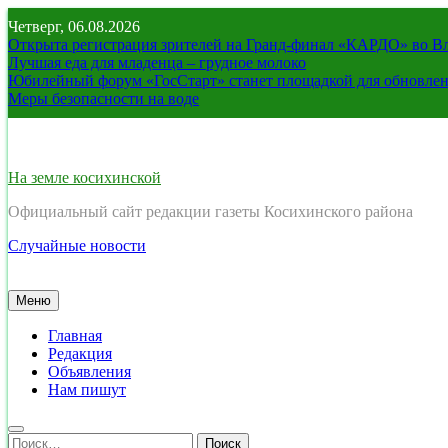
Перейти
Четверг, 06.08.2026
к
Открыта регистрация зрителей на Гранд-финал «КАРДО» во В
содержимому
Лучшая еда для младенца – грудное молоко
Юбилейный форум «ГосСтарт» станет площадкой для обновлен
Меры безопасности на воде
На земле косихинской
Официальный сайт редакции газеты Косихинского района
Случайные новости
Меню
Главная
Редакция
Объявления
Нам пишут
Найти: