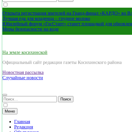
Открыта регистрация зрителей на Гранд-финал «КАРДО» во В
Лучшая еда для младенца – грудное молоко
Юбилейный форум «ГосСтарт» станет площадкой для обновлен
Меры безопасности на воде
На земле косихинской
Официальный сайт редакции газеты Косихинского района
Новостная рассылка
Случайные новости
Найти:
Меню
Главная
Редакция