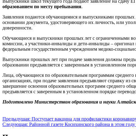
Выпускники школ текущего года подают заявление на сдачу Е
образованием по месту пребывания
.
Заявления подаются обучающимися и выпускниками прошлых ле
основании документа, удостоверяющего их личность, или упо
доверенности.
Обучающиеся и выпускники прошлых лет с ограниченными воз
комиссии, а участники-инвалиды и дети-инвалиды – оригинал
федеральным государственным учреждением медико-социально
Выпускники прошлых лет при подаче заявления должны предъя
образовании предъявляется с заверенным в установленном поря
Лица, обучающиеся по образовательным программам среднего 
организациях, при подаче заявления предъявляют справку из 
завершение освоения образовательных программ среднего общ
предъявляется с заверенным в установленном порядке переводо
Подготовлено Министерством образования и науки Алтайск
Навигация
Предыдущая:
Поступает вакцина для профилактики коронави
Следующая:
Районной газете Косихинского района в этом году 
по