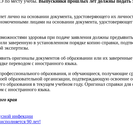
ГЭ по месту учебы.
Выпускники прошлых лет должны подать 
т лично на основании документа, удостоверяющего их личность
лномоченными лицами на основании документа, удостоверяющего
можностями здоровья при подаче заявления должны предъявить
 или заверенную в установленном порядке копию справки, под
й экспертизы.
вить оригиналы документов об образовании или их заверенные
дке переводом с иностранного языка.
профессионального образования, и обучающиеся, получающие ср
своей образовательной организации, подтверждающую освоение 
его образования в текущем учебном году. Оригинал справки для
м с иностранного языка.
ого края
русной инфекции
исполняется 90 лет!