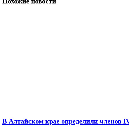
записям
Похожие новости
В Алтайском крае определили членов I