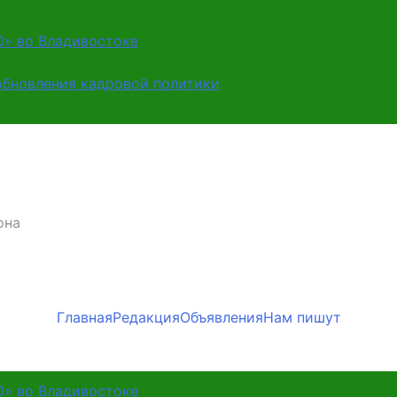
О» во Владивостоке
обновления кадровой политики
она
Главная
Редакция
Объявления
Нам пишут
О» во Владивостоке