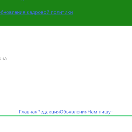
обновления кадровой политики
она
Главная
Редакция
Объявления
Нам пишут