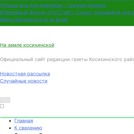
Лучшая еда для младенца – грудное молоко
Юбилейный форум «ГосСтарт» станет площадкой для 
Меры безопасности на воде
На земле косихинской
Официальный сайт редакции газеты Косихинского рай
Новостная рассылка
Случайные новости
Главная
К сведению