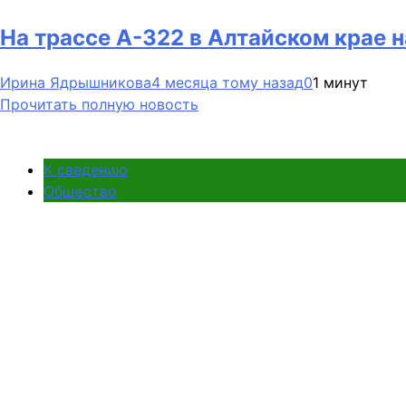
На трассе А-322 в Алтайском крае 
Ирина Ядрышникова
4 месяца тому назад
0
1 минут
Прочитать полную новость
К сведению
Общество