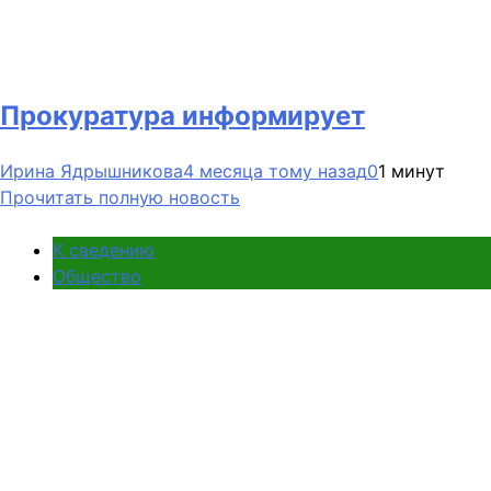
Прокуратура информирует
Ирина Ядрышникова
4 месяца тому назад
0
1 минут
Прочитать полную новость
К сведению
Общество