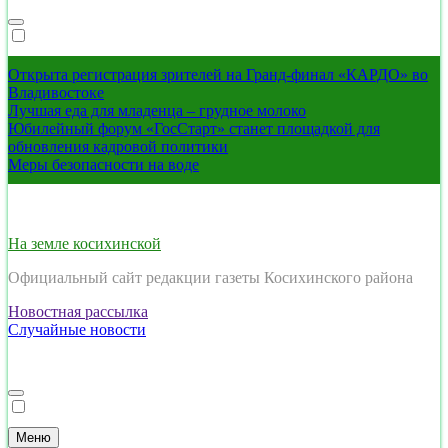
Открыта регистрация зрителей на Гранд-финал «КАРДО» во
Владивостоке
Лучшая еда для младенца – грудное молоко
Юбилейный форум «ГосСтарт» станет площадкой для
обновления кадровой политики
Меры безопасности на воде
На земле косихинской
Официальный сайт редакции газеты Косихинского района
Новостная рассылка
Случайные новости
Меню