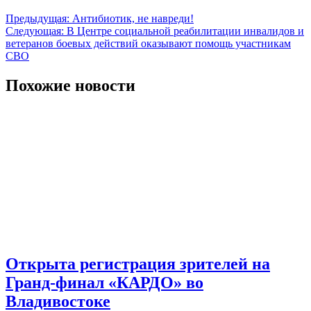
Навигация
Предыдущая:
Антибиотик, не навреди!
Следующая:
В Центре социальной реабилитации инвалидов и
по
ветеранов боевых действий оказывают помощь участникам
записям
СВО
Похожие новости
Открыта регистрация зрителей на
Гранд-финал «КАРДО» во
Владивостоке