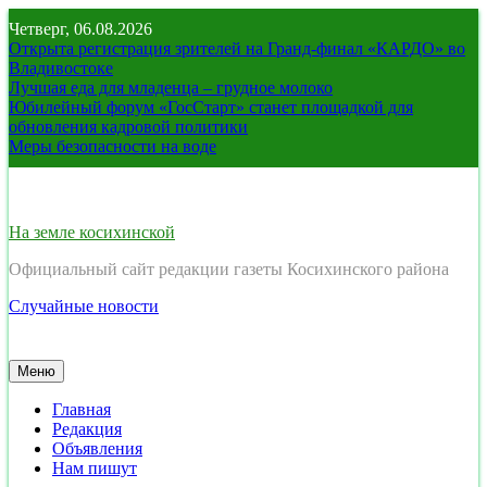
Перейти
Четверг, 06.08.2026
к
Открыта регистрация зрителей на Гранд-финал «КАРДО» во
содержимому
Владивостоке
Лучшая еда для младенца – грудное молоко
Юбилейный форум «ГосСтарт» станет площадкой для
обновления кадровой политики
Меры безопасности на воде
На земле косихинской
Официальный сайт редакции газеты Косихинского района
Случайные новости
Меню
Главная
Редакция
Объявления
Нам пишут